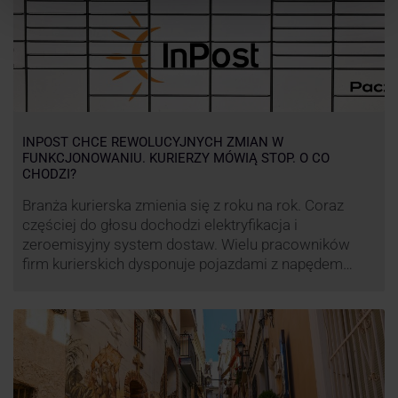
INPOST CHCE REWOLUCYJNYCH ZMIAN W
FUNKCJONOWANIU. KURIERZY MÓWIĄ STOP. O CO
CHODZI?
Branża kurierska zmienia się z roku na rok. Coraz
częściej do głosu dochodzi elektryfikacja i
zeroemisyjny system dostaw. Wielu pracowników
firm kurierskich dysponuje pojazdami z napędem
elektrycznym, obniżając koszt pracy (co widać m.in.
po flocie pojazdów DPD). Zmiany w systemie dostaw,
ale też sposobie rozliczania pracy postanowił
wprowadzić również InPost. To wzbudziło ogromny
sprzeciw pracowników …