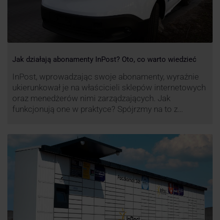
Jak działają abonamenty InPost? Oto, co warto wiedzieć
InPost, wprowadzając swoje abonamenty, wyraźnie
ukierunkował je na właścicieli sklepów internetowych
oraz menedżerów nimi zarządzających. Jak
funkcjonują one w praktyce? Spójrzmy na to z
perspektywy właśnie osób odpowiedzialnych za
sprawne dostawy produktów w skali masowej.