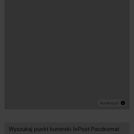
Wyszukaj punkt kurierski InPost Paczkomat