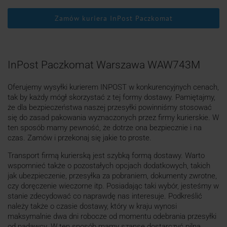
Zamów kuriera InPost Paczkomat
InPost Paczkomat Warszawa WAW743M
Oferujemy wysyłki kurierem INPOST w konkurencyjnych cenach,
tak by każdy mógł skorzystać z tej formy dostawy. Pamiętajmy,
że dla bezpieczeństwa naszej przesyłki powinniśmy stosować
się do zasad pakowania wyznaczonych przez firmy kurierskie. W
ten sposób mamy pewność, że dotrze ona bezpiecznie i na
czas. Zamów i przekonaj się jakie to proste.
Transport firmą kurierską jest szybką formą dostawy. Warto
wspomnieć także o pozostałych opcjach dodatkowych, takich
jak ubezpieczenie, przesyłka za pobraniem, dokumenty zwrotne,
czy doręczenie wieczorne itp. Posiadając taki wybór, jesteśmy w
stanie zdecydować co naprawdę nas interesuje. Podkreślić
należy także o czasie dostawy, który w kraju wynosi
maksymalnie dwa dni robocze od momentu odebrania przesyłki
od nadawcy. W ten sposób mamy szanse dostarczyć pilną