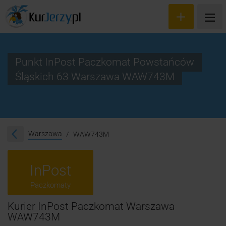
Punkt InPost Paczkomat Powstańców
Śląskich 63 Warszawa WAW743M
Wyceń przesyłkę
Zamów kuriera
Śledzenie przesyłki
Warszawa
WAW743M
Blog
InPost
Cennik
Paczkomaty
Kontakt
Kurier InPost Paczkomat Warszawa
WAW743M