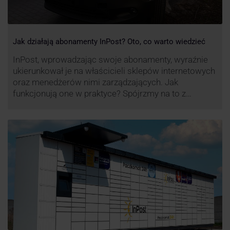
Jak działają abonamenty InPost? Oto, co warto wiedzieć
InPost, wprowadzając swoje abonamenty, wyraźnie
ukierunkował je na właścicieli sklepów internetowych
oraz menedżerów nimi zarządzających. Jak
funkcjonują one w praktyce? Spójrzmy na to z
perspektywy właśnie osób odpowiedzialnych za
sprawne dostawy produktów w skali masowej.