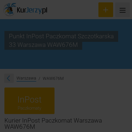
Punkt InPost Paczkomat Szczotkarska
33 Warszawa WAW676M
Wyceń przesyłkę
Zamów kuriera
Śledzenie przesyłki
Warszawa
WAW676M
Blog
InPost
Cennik
Paczkomaty
Kontakt
Kurier InPost Paczkomat Warszawa
WAW676M