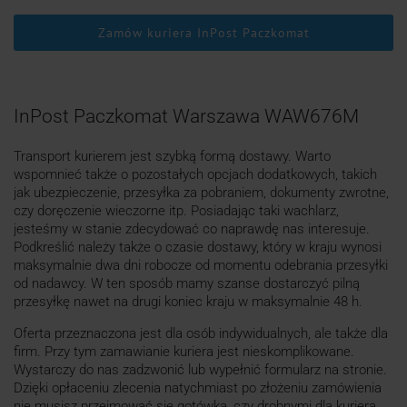
Zamów kuriera InPost Paczkomat
InPost Paczkomat Warszawa WAW676M
Transport kurierem jest szybką formą dostawy. Warto
wspomnieć także o pozostałych opcjach dodatkowych, takich
jak ubezpieczenie, przesyłka za pobraniem, dokumenty zwrotne,
czy doręczenie wieczorne itp. Posiadając taki wachlarz,
jesteśmy w stanie zdecydować co naprawdę nas interesuje.
Podkreślić należy także o czasie dostawy, który w kraju wynosi
maksymalnie dwa dni robocze od momentu odebrania przesyłki
od nadawcy. W ten sposób mamy szanse dostarczyć pilną
przesyłkę nawet na drugi koniec kraju w maksymalnie 48 h.
Oferta przeznaczona jest dla osób indywidualnych, ale także dla
firm. Przy tym zamawianie kuriera jest nieskomplikowane.
Wystarczy do nas zadzwonić lub wypełnić formularz na stronie.
Dzięki opłaceniu zlecenia natychmiast po złożeniu zamówienia
nie musisz przejmować się gotówką, czy drobnymi dla kuriera.