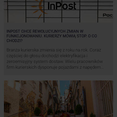
INPOST CHCE REWOLUCYJNYCH ZMIAN W
FUNKCJONOWANIU. KURIERZY MÓWIĄ STOP. O CO
CHODZI?
Branża kurierska zmienia się z roku na rok. Coraz
częściej do głosu dochodzi elektryfikacja i
zeroemisyjny system dostaw. Wielu pracowników
firm kurierskich dysponuje pojazdami z napędem
elektrycznym, obniżając koszt pracy (co widać m.in.
po flocie pojazdów DPD). Zmiany w systemie dostaw,
ale też sposobie rozliczania pracy postanowił
wprowadzić również InPost. To wzbudziło ogromny
sprzeciw pracowników …