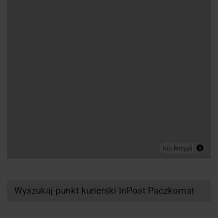
Wyszukaj punkt kurierski InPost Paczkomat