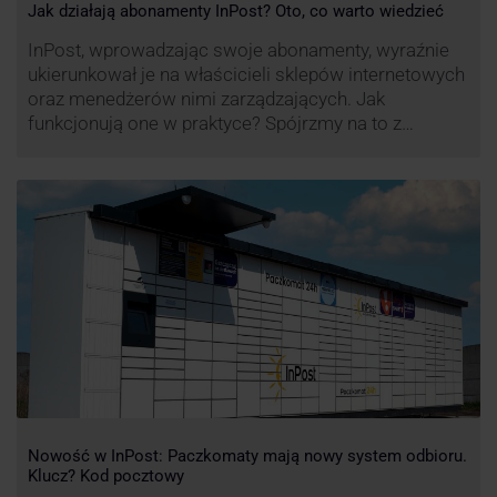
Jak działają abonamenty InPost? Oto, co warto wiedzieć
InPost, wprowadzając swoje abonamenty, wyraźnie
ukierunkował je na właścicieli sklepów internetowych
oraz menedżerów nimi zarządzających. Jak
funkcjonują one w praktyce? Spójrzmy na to z
perspektywy właśnie osób odpowiedzialnych za
sprawne dostawy produktów w skali masowej.
Nowość w InPost: Paczkomaty mają nowy system odbioru.
Klucz? Kod pocztowy