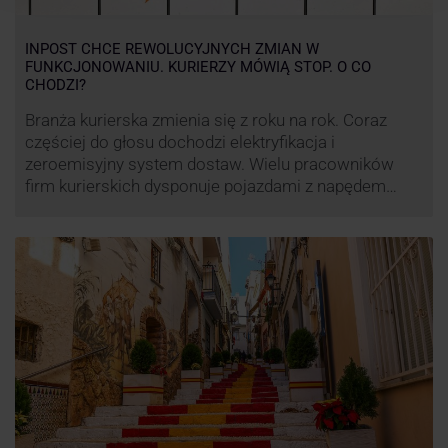
INPOST CHCE REWOLUCYJNYCH ZMIAN W
FUNKCJONOWANIU. KURIERZY MÓWIĄ STOP. O CO
CHODZI?
Branża kurierska zmienia się z roku na rok. Coraz
częściej do głosu dochodzi elektryfikacja i
zeroemisyjny system dostaw. Wielu pracowników
firm kurierskich dysponuje pojazdami z napędem
elektrycznym, obniżając koszt pracy (co widać m.in.
po flocie pojazdów DPD). Zmiany w systemie dostaw,
ale też sposobie rozliczania pracy postanowił
wprowadzić również InPost. To wzbudziło ogromny
sprzeciw pracowników …