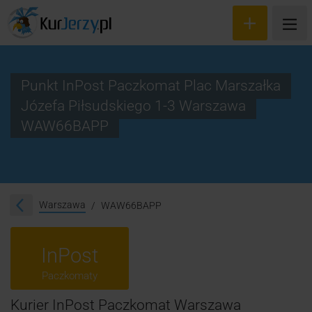
Punkt InPost Paczkomat Plac Marszałka
Józefa Piłsudskiego 1-3 Warszawa
Wyceń przesyłkę
WAW66BAPP
Zamów kuriera
Śledzenie przesyłki
Warszawa
WAW66BAPP
Blog
Cennik
InPost
Kontakt
Paczkomaty
Kurier InPost Paczkomat Warszawa