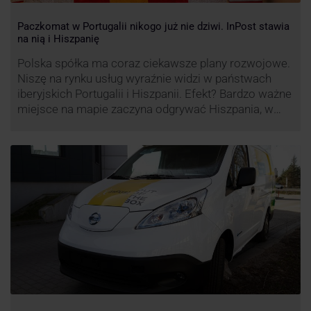
Paczkomat w Portugalii nikogo już nie dziwi. InPost stawia
na nią i Hiszpanię
Polska spółka ma coraz ciekawsze plany rozwojowe.
Niszę na rynku usług wyraźnie widzi w państwach
iberyjskich Portugalii i Hiszpanii. Efekt? Bardzo ważne
miejsce na mapie zaczyna odgrywać Hiszpania, w
której dynamika wzrostu usług w ramach
Paczkomatów musi zrobić wrażenie.