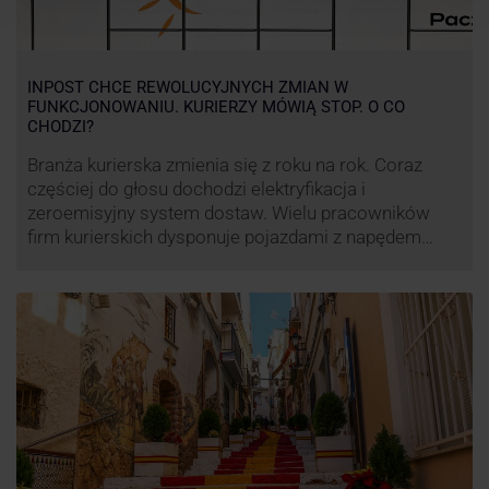
INPOST CHCE REWOLUCYJNYCH ZMIAN W
FUNKCJONOWANIU. KURIERZY MÓWIĄ STOP. O CO
CHODZI?
Branża kurierska zmienia się z roku na rok. Coraz
częściej do głosu dochodzi elektryfikacja i
zeroemisyjny system dostaw. Wielu pracowników
firm kurierskich dysponuje pojazdami z napędem
elektrycznym, obniżając koszt pracy (co widać m.in.
po flocie pojazdów DPD). Zmiany w systemie dostaw,
ale też sposobie rozliczania pracy postanowił
wprowadzić również InPost. To wzbudziło ogromny
sprzeciw pracowników …