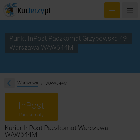
Punkt InPost Paczkomat Grzybowska 49
Warszawa WAW644M
Wyceń przesyłkę
Zamów kuriera
Śledzenie przesyłki
Warszawa
WAW644M
Blog
InPost
Cennik
Paczkomaty
Kontakt
Kurier InPost Paczkomat Warszawa
WAW644M