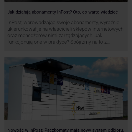
Jak działają abonamenty InPost? Oto, co warto wiedzieć
InPost, wprowadzając swoje abonamenty, wyraźnie
ukierunkował je na właścicieli sklepów internetowych
oraz menedżerów nimi zarządzających. Jak
funkcjonują one w praktyce? Spójrzmy na to z
perspektywy właśnie osób odpowiedzialnych za
sprawne dostawy produktów w skali masowej.
Nowość w InPost: Paczkomaty mają nowy system odbioru.