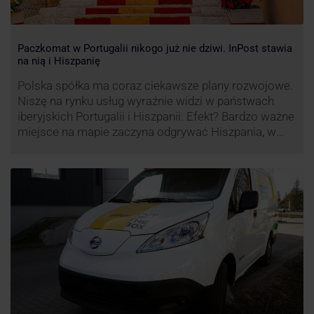
Paczkomat w Portugalii nikogo już nie dziwi. InPost stawia
na nią i Hiszpanię
Polska spółka ma coraz ciekawsze plany rozwojowe.
Niszę na rynku usług wyraźnie widzi w państwach
iberyjskich Portugalii i Hiszpanii. Efekt? Bardzo ważne
miejsce na mapie zaczyna odgrywać Hiszpania, w
której dynamika wzrostu usług w ramach
Paczkomatów musi zrobić wrażenie.