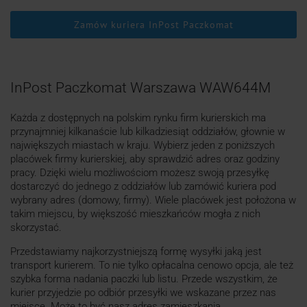
Zamów kuriera InPost Paczkomat
InPost Paczkomat Warszawa WAW644M
Każda z dostępnych na polskim rynku firm kurierskich ma
przynajmniej kilkanaście lub kilkadziesiąt oddziałów, głownie w
największych miastach w kraju. Wybierz jeden z poniższych
placówek firmy kurierskiej, aby sprawdzić adres oraz godziny
pracy. Dzięki wielu możliwościom możesz swoją przesyłkę
dostarczyć do jednego z oddziałów lub zamówić kuriera pod
wybrany adres (domowy, firmy). Wiele placówek jest położona w
takim miejscu, by większość mieszkańców mogła z nich
skorzystać.
Przedstawiamy najkorzystniejszą formę wysyłki jaką jest
transport kurierem. To nie tylko opłacalna cenowo opcja, ale też
szybka forma nadania paczki lub listu. Przede wszystkim, że
kurier przyjedzie po odbiór przesyłki we wskazane przez nas
miejsce. Może to być nasz adres zamieszkania,