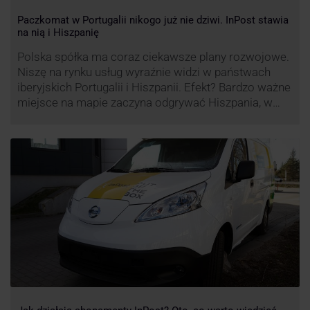
Paczkomat w Portugalii nikogo już nie dziwi. InPost stawia
na nią i Hiszpanię
Polska spółka ma coraz ciekawsze plany rozwojowe.
Niszę na rynku usług wyraźnie widzi w państwach
iberyjskich Portugalii i Hiszpanii. Efekt? Bardzo ważne
miejsce na mapie zaczyna odgrywać Hiszpania, w
której dynamika wzrostu usług w ramach
Paczkomatów musi zrobić wrażenie.