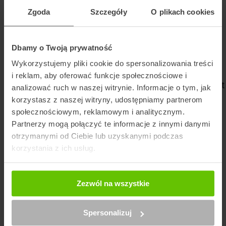
Zgoda
Szczegóły
O plikach cookies
Dbamy o Twoją prywatność
Szukaj punktu
Wykorzystujemy pliki cookie do spersonalizowania treści
i reklam, aby oferować funkcje społecznościowe i
Artykuły na blogu powiązane z InPost Paczkomat
analizować ruch w naszej witrynie. Informacje o tym, jak
korzystasz z naszej witryny, udostępniamy partnerom
społecznościowym, reklamowym i analitycznym.
Partnerzy mogą połączyć te informacje z innymi danymi
otrzymanymi od Ciebie lub uzyskanymi podczas
korzystania z ich usług.
Zezwól na wszystkie
Spersonalizuj