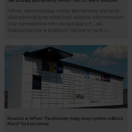
Jak działają abonamenty InPost? Oto, co warto wiedzieć
InPost, wprowadzając swoje abonamenty, wyraźnie
ukierunkował je na właścicieli sklepów internetowych
oraz menedżerów nimi zarządzających. Jak
funkcjonują one w praktyce? Spójrzmy na to z
perspektywy właśnie osób odpowiedzialnych za
sprawne dostawy produktów w skali masowej.
Nowość w InPost: Paczkomaty mają nowy system odbioru.
Klucz? Kod pocztowy