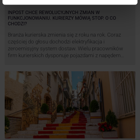
INPOST CHCE REWOLUCYJNYCH ZMIAN W
FUNKCJONOWANIU. KURIERZY MÓWIĄ STOP. O CO
CHODZI?
Branża kurierska zmienia się z roku na rok. Coraz
częściej do głosu dochodzi elektryfikacja i
zeroemisyjny system dostaw. Wielu pracowników
firm kurierskich dysponuje pojazdami z napędem
elektrycznym, obniżając koszt pracy (co widać m.in.
po flocie pojazdów DPD). Zmiany w systemie dostaw,
ale też sposobie rozliczania pracy postanowił
wprowadzić również InPost. To wzbudziło ogromny
sprzeciw pracowników …