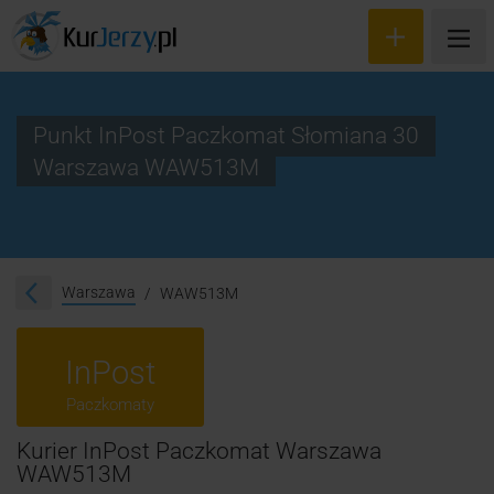
Punkt InPost Paczkomat Słomiana 30
Warszawa WAW513M
Wyceń przesyłkę
Zamów kuriera
Śledzenie przesyłki
Warszawa
WAW513M
Blog
InPost
Cennik
Paczkomaty
Kontakt
Kurier InPost Paczkomat Warszawa
WAW513M