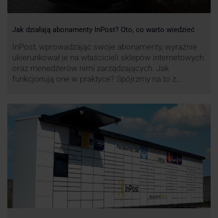
Jak działają abonamenty InPost? Oto, co warto wiedzieć
InPost, wprowadzając swoje abonamenty, wyraźnie
ukierunkował je na właścicieli sklepów internetowych
oraz menedżerów nimi zarządzających. Jak
funkcjonują one w praktyce? Spójrzmy na to z
perspektywy właśnie osób odpowiedzialnych za
sprawne dostawy produktów w skali masowej.