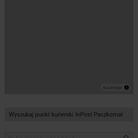
Wyszukaj punkt kurierski InPost Paczkomat