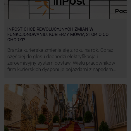
INPOST CHCE REWOLUCYJNYCH ZMIAN W
FUNKCJONOWANIU. KURIERZY MÓWIĄ STOP. O CO
CHODZI?
Branża kurierska zmienia się z roku na rok. Coraz
częściej do głosu dochodzi elektryfikacja i
zeroemisyjny system dostaw. Wielu pracowników
firm kurierskich dysponuje pojazdami z napędem
elektrycznym, obniżając koszt pracy (co widać m.in.
po flocie pojazdów DPD). Zmiany w systemie dostaw,
ale też sposobie rozliczania pracy postanowił
wprowadzić również InPost. To wzbudziło ogromny
sprzeciw pracowników …