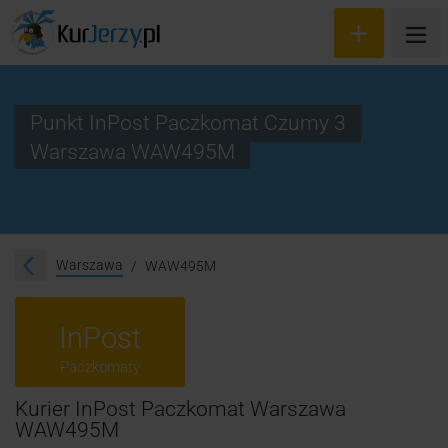
Punkt InPost Paczkomat Czumy 3
Warszawa WAW495M
Wyceń przesyłkę
Zamów kuriera
Śledzenie przesyłki
Warszawa
WAW495M
Blog
InPost
Cennik
Paczkomaty
Kontakt
Kurier InPost Paczkomat Warszawa
WAW495M