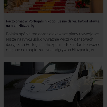
Paczkomat w Portugalii nikogo już nie dziwi. InPost stawia
na nią i Hiszpanię
Polska spółka ma coraz ciekawsze plany rozwojowe.
Niszę na rynku usług wyraźnie widzi w państwach
iberyjskich Portugalii i Hiszpanii. Efekt? Bardzo ważne
miejsce na mapie zaczyna odgrywać Hiszpania, w
której dynamika wzrostu usług w ramach
Paczkomatów musi zrobić wrażenie.