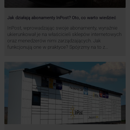
Jak działają abonamenty InPost? Oto, co warto wiedzieć
InPost, wprowadzając swoje abonamenty, wyraźnie
ukierunkował je na właścicieli sklepów internetowych
oraz menedżerów nimi zarządzających. Jak
funkcjonują one w praktyce? Spójrzmy na to z
perspektywy właśnie osób odpowiedzialnych za
sprawne dostawy produktów w skali masowej.