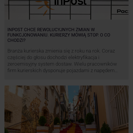
INPOST CHCE REWOLUCYJNYCH ZMIAN W
FUNKCJONOWANIU. KURIERZY MÓWIĄ STOP. O CO
CHODZI?
Branża kurierska zmienia się z roku na rok. Coraz
częściej do głosu dochodzi elektryfikacja i
zeroemisyjny system dostaw. Wielu pracowników
firm kurierskich dysponuje pojazdami z napędem
elektrycznym, obniżając koszt pracy (co widać m.in.
po flocie pojazdów DPD). Zmiany w systemie dostaw,
ale też sposobie rozliczania pracy postanowił
wprowadzić również InPost. To wzbudziło ogromny
sprzeciw pracowników …