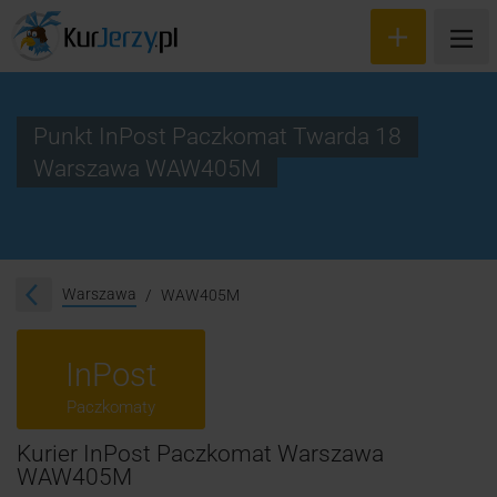
Punkt InPost Paczkomat Twarda 18
Warszawa WAW405M
Wyceń przesyłkę
Zamów kuriera
Śledzenie przesyłki
Warszawa
WAW405M
Blog
InPost
Cennik
Paczkomaty
Kontakt
Kurier InPost Paczkomat Warszawa
WAW405M