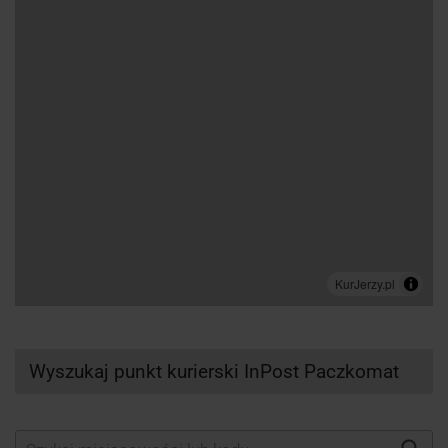
Wyszukaj punkt kurierski InPost Paczkomat