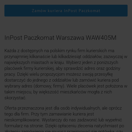
Zamów kuriera InPost Paczkomat
InPost Paczkomat Warszawa WAW405M
Każda z dostępnych na polskim rynku firm kurierskich ma
przynajmniej kilkanaście lub kilkadziesiąt oddziałów, zazwyczaj w
największych miastach w kraju. Wybierz jeden z poniższych
placówek firmy kurierskiej, aby sprawdzić adres oraz godziny
pracy. Dzięki wielu propozycjom możesz swoją przesyłkę
dostarczyć do jednego z oddziałów lub zamówić kuriera pod
wybrany adres (domowy, firmy). Wiele placówek jest położona w
takim miejscu, by większość mieszkańców mogła z nich
skorzystać.
Oferta przeznaczona jest dla osób indywidualnych, ale oprócz
tego dla firm. Przy tym zamawianie kuriera jest
nieskomplikowane. Wystarczy do nas zadzwonić lub wypełnić
formularz na stronie. Dzięki opłaceniu zlecenia natychmiast po
złożeniu zamówienia nie musisz przejmować się gotówką, czy