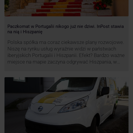
Paczkomat w Portugalii nikogo już nie dziwi. InPost stawia
na nią i Hiszpanię
Polska spółka ma coraz ciekawsze plany rozwojowe.
Niszę na rynku usług wyraźnie widzi w państwach
iberyjskich Portugalii i Hiszpanii. Efekt? Bardzo ważne
miejsce na mapie zaczyna odgrywać Hiszpania, w
której dynamika wzrostu usług w ramach
Paczkomatów musi zrobić wrażenie.