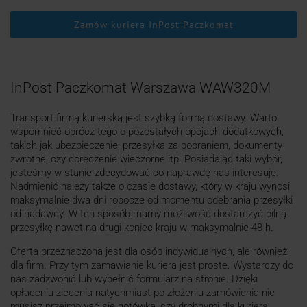
Zamów kuriera InPost Paczkomat
InPost Paczkomat Warszawa WAW320M
Transport firmą kurierską jest szybką formą dostawy. Warto
wspomnieć oprócz tego o pozostałych opcjach dodatkowych,
takich jak ubezpieczenie, przesyłka za pobraniem, dokumenty
zwrotne, czy doręczenie wieczorne itp. Posiadając taki wybór,
jesteśmy w stanie zdecydować co naprawdę nas interesuje.
Nadmienić należy także o czasie dostawy, który w kraju wynosi
maksymalnie dwa dni robocze od momentu odebrania przesyłki
od nadawcy. W ten sposób mamy możliwość dostarczyć pilną
przesyłkę nawet na drugi koniec kraju w maksymalnie 48 h.
Oferta przeznaczona jest dla osób indywidualnych, ale również
dla firm. Przy tym zamawianie kuriera jest proste. Wystarczy do
nas zadzwonić lub wypełnić formularz na stronie. Dzięki
opłaceniu zlecenia natychmiast po złożeniu zamówienia nie
musisz przejmować się gotówką, czy drobnymi dla kuriera.