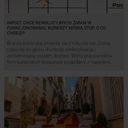
INPOST CHCE REWOLUCYJNYCH ZMIAN W
FUNKCJONOWANIU. KURIERZY MÓWIĄ STOP. O CO
CHODZI?
Branża kurierska zmienia się z roku na rok. Coraz
częściej do głosu dochodzi elektryfikacja i
zeroemisyjny system dostaw. Wielu pracowników
firm kurierskich dysponuje pojazdami z napędem
elektrycznym, obniżając koszt pracy (co widać m.in.
po flocie pojazdów DPD). Zmiany w systemie dostaw,
ale też sposobie rozliczania pracy postanowił
wprowadzić również InPost. To wzbudziło ogromny
sprzeciw pracowników …