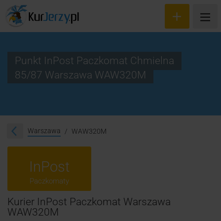
Punkt InPost Paczkomat Chmielna
85/87 Warszawa WAW320M
Wyceń przesyłkę
Zamów kuriera
Śledzenie przesyłki
Warszawa
WAW320M
Blog
InPost
Cennik
Paczkomaty
Kontakt
Kurier InPost Paczkomat Warszawa
WAW320M