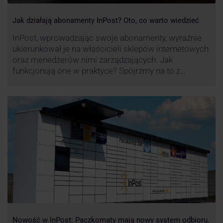
Jak działają abonamenty InPost? Oto, co warto wiedzieć
InPost, wprowadzając swoje abonamenty, wyraźnie
ukierunkował je na właścicieli sklepów internetowych
oraz menedżerów nimi zarządzających. Jak
funkcjonują one w praktyce? Spójrzmy na to z
perspektywy właśnie osób odpowiedzialnych za
sprawne dostawy produktów w skali masowej.
Nowość w InPost: Paczkomaty mają nowy system odbioru.