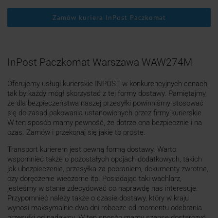
Zamów kuriera InPost Paczkomat
InPost Paczkomat Warszawa WAW274M
Oferujemy usługi kurierskie INPOST w konkurencyjnych cenach,
tak by każdy mógł skorzystać z tej formy dostawy. Pamiętajmy,
że dla bezpieczeństwa naszej przesyłki powinniśmy stosować
się do zasad pakowania ustanowionych przez firmy kurierskie.
W ten sposób mamy pewność, że dotrze ona bezpiecznie i na
czas. Zamów i przekonaj się jakie to proste.
Transport kurierem jest pewną formą dostawy. Warto
wspomnieć także o pozostałych opcjach dodatkowych, takich
jak ubezpieczenie, przesyłka za pobraniem, dokumenty zwrotne,
czy doręczenie wieczorne itp. Posiadając taki wachlarz,
jesteśmy w stanie zdecydować co naprawdę nas interesuje.
Przypomnieć należy także o czasie dostawy, który w kraju
wynosi maksymalnie dwa dni robocze od momentu odebrania
przesyłki od nadawcy. W ten sposób mamy szanse dostarczyć