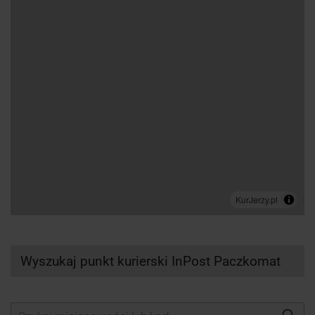
Wyszukaj punkt kurierski InPost Paczkomat