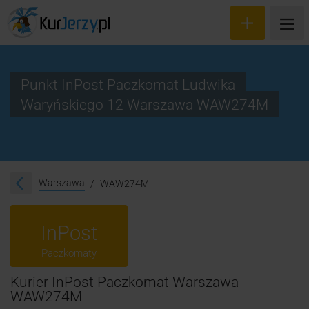
Punkt InPost Paczkomat Ludwika
Waryńskiego 12 Warszawa WAW274M
Wyceń przesyłkę
Zamów kuriera
Śledzenie przesyłki
Warszawa
WAW274M
Blog
InPost
Cennik
Paczkomaty
Kontakt
Kurier InPost Paczkomat Warszawa
WAW274M