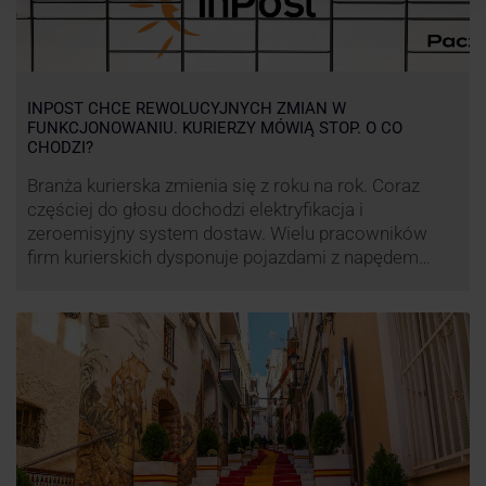
INPOST CHCE REWOLUCYJNYCH ZMIAN W
FUNKCJONOWANIU. KURIERZY MÓWIĄ STOP. O CO
CHODZI?
Branża kurierska zmienia się z roku na rok. Coraz
częściej do głosu dochodzi elektryfikacja i
zeroemisyjny system dostaw. Wielu pracowników
firm kurierskich dysponuje pojazdami z napędem
elektrycznym, obniżając koszt pracy (co widać m.in.
po flocie pojazdów DPD). Zmiany w systemie dostaw,
ale też sposobie rozliczania pracy postanowił
wprowadzić również InPost. To wzbudziło ogromny
sprzeciw pracowników …