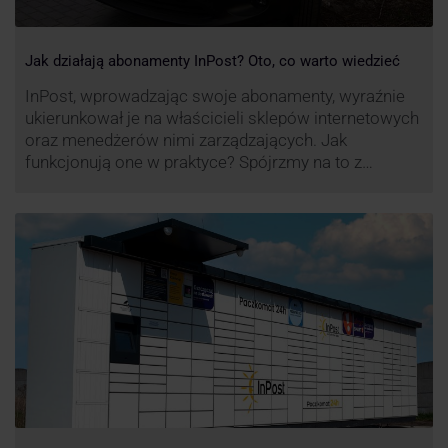
Jak działają abonamenty InPost? Oto, co warto wiedzieć
InPost, wprowadzając swoje abonamenty, wyraźnie
ukierunkował je na właścicieli sklepów internetowych
oraz menedżerów nimi zarządzających. Jak
funkcjonują one w praktyce? Spójrzmy na to z
perspektywy właśnie osób odpowiedzialnych za
sprawne dostawy produktów w skali masowej.