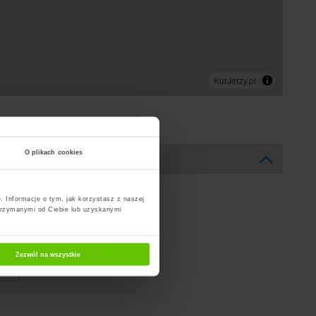
O plikach cookies
. Informacje o tym, jak korzystasz z naszej
trzymanymi od Ciebie lub uzyskanymi
Zezwól na wszystkie