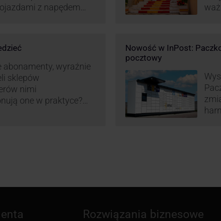
 pojazdami z napędem
waż
zt pracy (co widać m.in.
Hisz
miany w systemie
ram
liczania pracy
edzieć
Nowość w InPost: Paczko
ież InPost. To
pocztowy
iw pracowników …
e abonamenty, wyraźnie
Wysy
eli sklepów
Pac
erów nimi
zmia
onują one w praktyce?
harm
wy właśnie osób
aut
ne dostawy produktów
ienta
Rozwiązania biznesowe