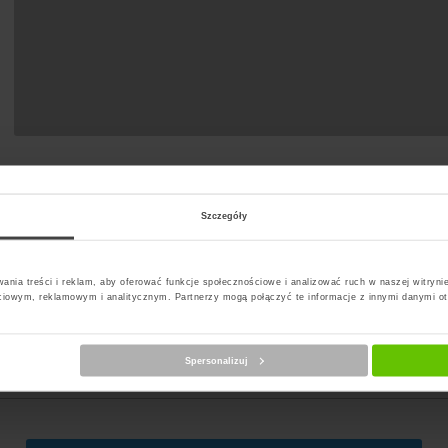
t Paczkomat
Szczegóły
ania treści i reklam, aby oferować funkcje społecznościowe i analizować ruch w naszej witrynie
ciowym, reklamowym i analitycznym. Partnerzy mogą połączyć te informacje z innymi danymi o
erz kuriera
Spersonalizuj