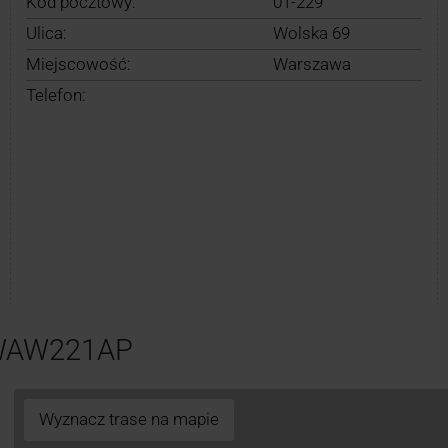
Kod pocztowy:
01-229
Ulica:
Wolska 69
Miejscowość:
Warszawa
Telefon:
 WAW221AP
Wyznacz trase na mapie