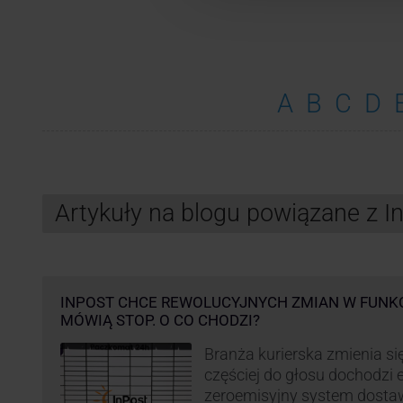
A
B
C
D
Artykuły na blogu powiązane z 
INPOST CHCE REWOLUCYJNYCH ZMIAN W FUNK
MÓWIĄ STOP. O CO CHODZI?
Branża kurierska zmienia się
częściej do głosu dochodzi el
zeroemisyjny system dosta