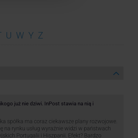
T
U
W
Y
Z
ogo już nie dziwi. InPost stawia na nią i
ka spółka ma coraz ciekawsze plany rozwojowe.
ę na rynku usług wyraźnie widzi w państwach
yjskich Portugalii i Hiszpanii. Efekt? Bardzo