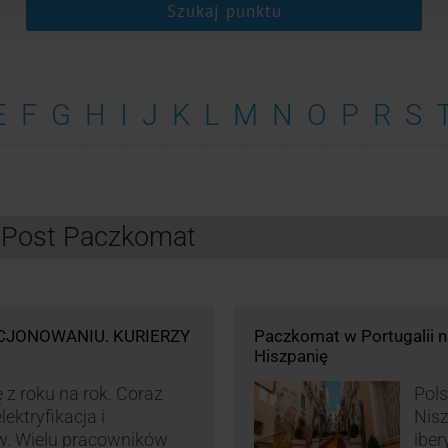
Szukaj punktu
E
F
G
H
I
J
K
L
M
N
O
P
R
S
InPost Paczkomat
CJONOWANIU. KURIERZY
Paczkomat w Portugalii nik
Hiszpanię
 z roku na rok. Coraz
Pols
ektryfikacja i
Nisz
w. Wielu pracowników
iber