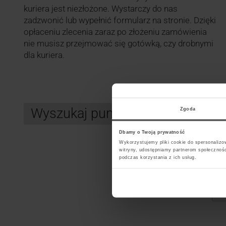
kuriera jest niezłożone. Wystarczy do nas
zadzwonić lub wypełnić formularz na stronie. Dzięki
opłaceniu zlecenia zaraz po złożeniu zamówienia
nie musisz przejmować się gotówką, czy drobnymi
dla kuriera.
Wyszukaj punkt kurierski InPos
Zgoda
Dbamy o Twoją prywatność
Wykorzystujemy pliki cookie do spersonalizow
witryny, udostępniamy partnerom społecznoś
Search
podczas korzystania z ich usług.
Wybi