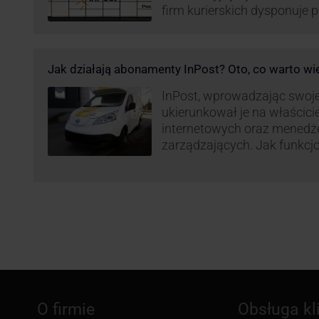
firm kurierskich dysponuje
elektrycznym, obniżając kos
po flocie pojazdów DPD). Z
dostaw, ale też sposobie roz
Jak działają abonamenty InPost? Oto, co warto wi
postanowił wprowadzić równ
wzbudziło ogromny sprzec
InPost, wprowadzając swoj
ukierunkował je na właścici
internetowych oraz menedż
zarządzających. Jak funkcj
Spójrzmy na to z perspekty
odpowiedzialnych za spraw
w skali masowej.
O firmie
Obsługa kl