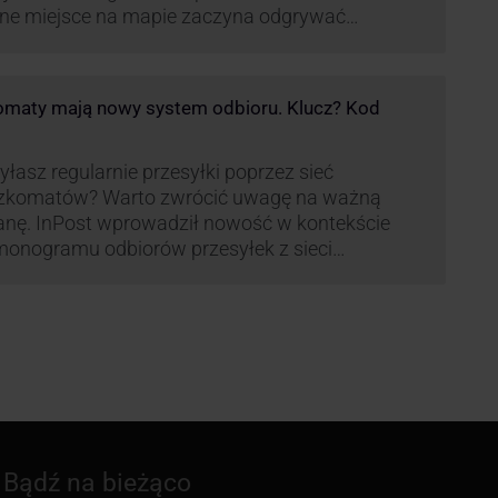
ne miejsce na mapie zaczyna odgrywać
pania, w której dynamika wzrostu usług w
ach Paczkomatów musi zrobić wrażenie.
maty mają nowy system odbioru. Klucz? Kod
łasz regularnie przesyłki poprzez sieć
zkomatów? Warto zwrócić uwagę na ważną
nę. InPost wprowadził nowość w kontekście
onogramu odbiorów przesyłek z sieci
omatów paczkowych.
Bądź na bieżąco