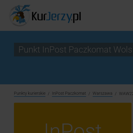
Punkt InPost Paczkomat Wo
Punkty kurierskie
InPost Paczkomat
Warszawa
WAW2
InPost