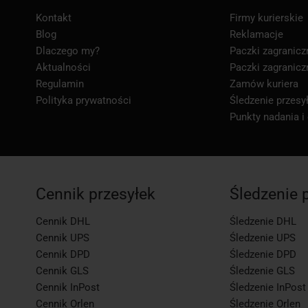
Kontakt
Firmy kurierskie
Blog
Reklamacje
Dlaczego my?
Paczki zagranicz
Aktualności
Paczki zagranicz
Regulamin
Zamów kuriera
Polityka prywatności
Śledzenie przesył
Punkty nadania i
Cennik przesyłek
Śledzenie 
Cennik DHL
Śledzenie DHL
Cennik UPS
Śledzenie UPS
Cennik DPD
Śledzenie DPD
Cennik GLS
Śledzenie GLS
Cennik InPost
Śledzenie InPost
Cennik Orlen
Śledzenie Orlen