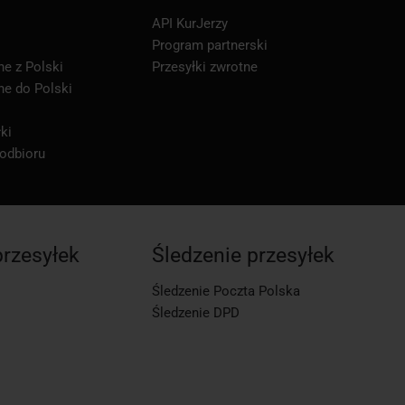
API KurJerzy
Program partnerski
ne z Polski
Przesyłki zwrotne
ne do Polski
ki
 odbioru
przesyłek
Śledzenie przesyłek
Śledzenie Poczta Polska
Śledzenie DPD