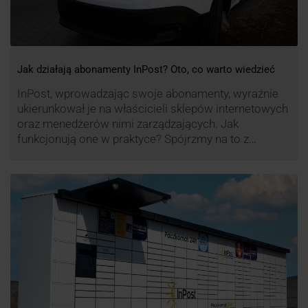
Jak działają abonamenty InPost? Oto, co warto wiedzieć
InPost, wprowadzając swoje abonamenty, wyraźnie
ukierunkował je na właścicieli sklepów internetowych
oraz menedżerów nimi zarządzających. Jak
funkcjonują one w praktyce? Spójrzmy na to z
perspektywy właśnie osób odpowiedzialnych za
sprawne dostawy produktów w skali masowej.