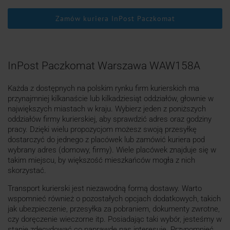
Zamów kuriera InPost Paczkomat
InPost Paczkomat Warszawa WAW158A
Każda z dostępnych na polskim rynku firm kurierskich ma
przynajmniej kilkanaście lub kilkadziesiąt oddziałów, głownie w
największych miastach w kraju. Wybierz jeden z poniższych
oddziałów firmy kurierskiej, aby sprawdzić adres oraz godziny
pracy. Dzięki wielu propozycjom możesz swoją przesyłkę
dostarczyć do jednego z placówek lub zamówić kuriera pod
wybrany adres (domowy, firmy). Wiele placówek znajduje się w
takim miejscu, by większość mieszkańców mogła z nich
skorzystać.
Transport kurierski jest niezawodną formą dostawy. Warto
wspomnieć również o pozostałych opcjach dodatkowych, takich
jak ubezpieczenie, przesyłka za pobraniem, dokumenty zwrotne,
czy doręczenie wieczorne itp. Posiadając taki wybór, jesteśmy w
stanie zdecydować co naprawdę nas interesuje. Przypomnieć