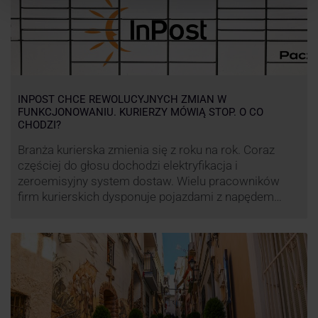
INPOST CHCE REWOLUCYJNYCH ZMIAN W
FUNKCJONOWANIU. KURIERZY MÓWIĄ STOP. O CO
CHODZI?
Branża kurierska zmienia się z roku na rok. Coraz
częściej do głosu dochodzi elektryfikacja i
zeroemisyjny system dostaw. Wielu pracowników
firm kurierskich dysponuje pojazdami z napędem
elektrycznym, obniżając koszt pracy (co widać m.in.
po flocie pojazdów DPD). Zmiany w systemie dostaw,
ale też sposobie rozliczania pracy postanowił
wprowadzić również InPost. To wzbudziło ogromny
sprzeciw pracowników …