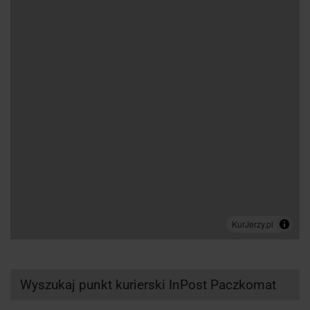
Wyszukaj punkt kurierski InPost Paczkomat