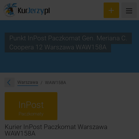
Punkt InPost Paczkomat Gen. Meriana C.
Coopera 12 Warszawa WAW158A
Wyceń przesyłkę
Zamów kuriera
Śledzenie przesyłki
Warszawa
WAW158A
Blog
InPost
Cennik
Paczkomaty
Kontakt
Kurier InPost Paczkomat Warszawa
WAW158A