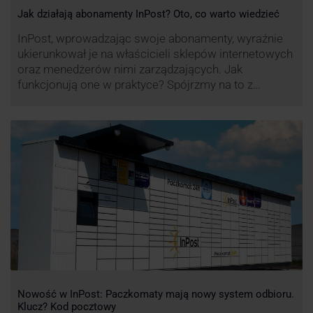
Jak działają abonamenty InPost? Oto, co warto wiedzieć
InPost, wprowadzając swoje abonamenty, wyraźnie
ukierunkował je na właścicieli sklepów internetowych
oraz menedżerów nimi zarządzających. Jak
funkcjonują one w praktyce? Spójrzmy na to z
perspektywy właśnie osób odpowiedzialnych za
sprawne dostawy produktów w skali masowej.
Nowość w InPost: Paczkomaty mają nowy system odbioru.
Klucz? Kod pocztowy