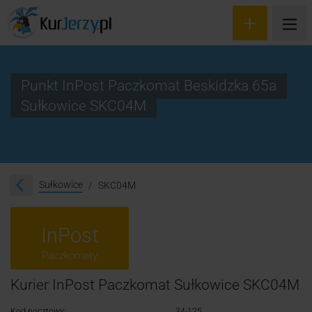
Punkt InPost Paczkomat Beskidzka 65a
Sułkowice SKC04M
Wyceń przesyłkę
Zamów kuriera
Śledzenie przesyłki
Sułkowice
SKC04M
Blog
InPost
Cennik
Paczkomaty
Kontakt
Kurier InPost Paczkomat Sułkowice SKC04M
Kod pocztowy:
34-125