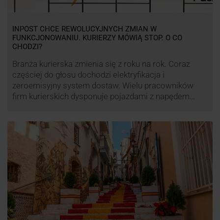
INPOST CHCE REWOLUCYJNYCH ZMIAN W
FUNKCJONOWANIU. KURIERZY MÓWIĄ STOP. O CO
CHODZI?
Branża kurierska zmienia się z roku na rok. Coraz
częściej do głosu dochodzi elektryfikacja i
zeroemisyjny system dostaw. Wielu pracowników
firm kurierskich dysponuje pojazdami z napędem
elektrycznym, obniżając koszt pracy (co widać m.in.
po flocie pojazdów DPD). Zmiany w systemie dostaw,
ale też sposobie rozliczania pracy postanowił
wprowadzić również InPost. To wzbudziło ogromny
sprzeciw pracowników …