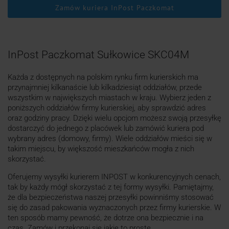
Zamów kuriera InPost Paczkomat
InPost Paczkomat Sułkowice SKC04M
Każda z dostępnych na polskim rynku firm kurierskich ma
przynajmniej kilkanaście lub kilkadziesiąt oddziałów, przede
wszystkim w największych miastach w kraju. Wybierz jeden z
poniższych oddziałów firmy kurierskiej, aby sprawdzić adres
oraz godziny pracy. Dzięki wielu opcjom możesz swoją przesyłkę
dostarczyć do jednego z placówek lub zamówić kuriera pod
wybrany adres (domowy, firmy). Wiele oddziałów mieści się w
takim miejscu, by większość mieszkańców mogła z nich
skorzystać.
Oferujemy wysyłki kurierem INPOST w konkurencyjnych cenach,
tak by każdy mógł skorzystać z tej formy wysyłki. Pamiętajmy,
że dla bezpieczeństwa naszej przesyłki powinniśmy stosować
się do zasad pakowania wyznaczonych przez firmy kurierskie. W
ten sposób mamy pewność, że dotrze ona bezpiecznie i na
czas. Zamów i przekonaj się jakie to proste.