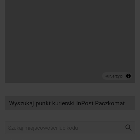
Wyszukaj punkt kurierski InPost Paczkomat