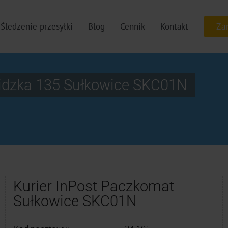
Śledzenie przesyłki
Blog
Cennik
Kontakt
idzka 135 Sułkowice SKC01N
N
Kurier InPost Paczkomat
Sułkowice SKC01N