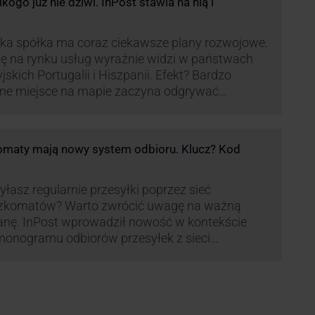
ogo już nie dziwi. InPost stawia na nią i
ka spółka ma coraz ciekawsze plany rozwojowe.
ę na rynku usług wyraźnie widzi w państwach
yjskich Portugalii i Hiszpanii. Efekt? Bardzo
ne miejsce na mapie zaczyna odgrywać
pania, w której dynamika wzrostu usług w
ach Paczkomatów musi zrobić wrażenie.
maty mają nowy system odbioru. Klucz? Kod
łasz regularnie przesyłki poprzez sieć
zkomatów? Warto zwrócić uwagę na ważną
nę. InPost wprowadził nowość w kontekście
onogramu odbiorów przesyłek z sieci
omatów paczkowych.