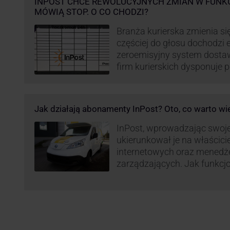
INPOST CHCE REWOLUCYJNYCH ZMIAN W FUNK
MÓWIĄ STOP. O CO CHODZI?
Branża kurierska zmienia się
częściej do głosu dochodzi el
zeroemisyjny system dosta
firm kurierskich dysponuje
elektrycznym, obniżając kos
po flocie pojazdów DPD). Z
dostaw, ale też sposobie roz
Jak działają abonamenty InPost? Oto, co warto wi
postanowił wprowadzić równ
wzbudziło ogromny sprzec
InPost, wprowadzając swoj
ukierunkował je na właścici
internetowych oraz menedż
zarządzających. Jak funkcj
Spójrzmy na to z perspekty
odpowiedzialnych za spraw
w skali masowej.