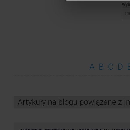
Wybi
A
B
C
D
Artykuły na blogu powiązane z 