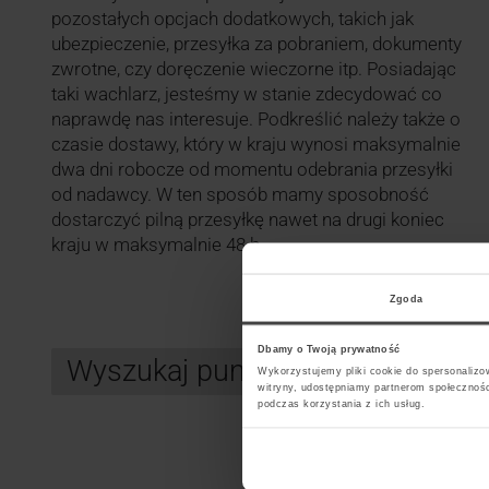
pozostałych opcjach dodatkowych, takich jak
ubezpieczenie, przesyłka za pobraniem, dokumenty
zwrotne, czy doręczenie wieczorne itp. Posiadając
taki wachlarz, jesteśmy w stanie zdecydować co
naprawdę nas interesuje. Podkreślić należy także o
czasie dostawy, który w kraju wynosi maksymalnie
dwa dni robocze od momentu odebrania przesyłki
od nadawcy. W ten sposób mamy sposobność
dostarczyć pilną przesyłkę nawet na drugi koniec
kraju w maksymalnie 48 h.
Zgoda
Dbamy o Twoją prywatność
Wyszukaj punkt kurierski InPos
Wykorzystujemy pliki cookie do spersonalizow
witryny, udostępniamy partnerom społecznoś
podczas korzystania z ich usług.
Search