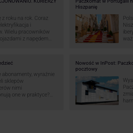
CJONOWANIU. KURIERZY
Paczkomat w Portugalii nik
Hiszpanię
 z roku na rok. Coraz
Pols
ektryfikacja i
Nisz
w. Wielu pracowników
iber
 pojazdami z napędem
waż
zt pracy (co widać m.in.
Hisz
miany w systemie
ram
liczania pracy
edzieć
Nowość w InPost: Paczko
ież InPost. To
pocztowy
iw pracowników …
e abonamenty, wyraźnie
Wysy
eli sklepów
Pac
erów nimi
zmia
onują one w praktyce?
harm
wy właśnie osób
aut
ne dostawy produktów