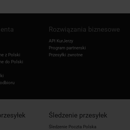
ienta
Rozwiązania biznesowe
API KurJerzy
Program partnerski
ne z Polski
Przesyłki zwrotne
ne do Polski
ki
 odbioru
przesyłek
Śledzenie przesyłek
Śledzenie Poczta Polska