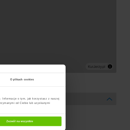
O plikach cookies
. Informacje o tym, jak korzystasz z naszej
trzymanymi od Ciebie lub uzyskanymi
Zezwól na wszystkie