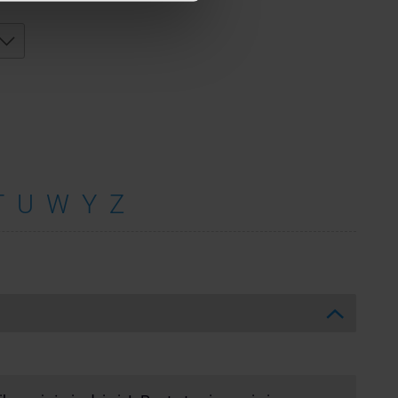
T
U
W
Y
Z