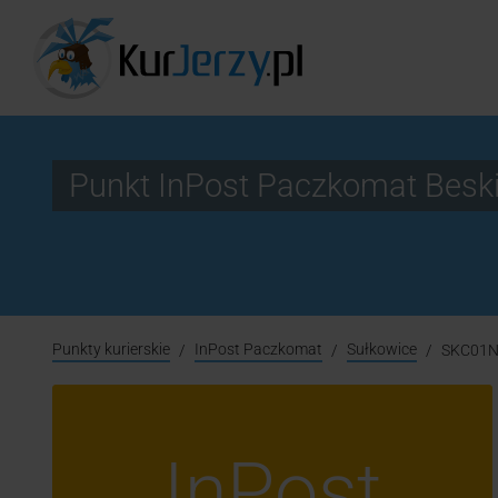
Punkt InPost Paczkomat Besk
Punkty kurierskie
InPost Paczkomat
Sułkowice
SKC01
InPost