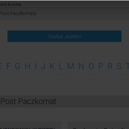
erz kuriera
Szukaj punktu
E
F
G
H
I
J
K
L
M
N
O
P
R
S
InPost Paczkomat