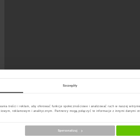
Szczegóły
t Paczkomat
ania treści i reklam, aby oferować funkcje społecznościowe i analizować ruch w naszej witrynie
ciowym, reklamowym i analitycznym. Partnerzy mogą połączyć te informacje z innymi danymi o
Spersonalizuj