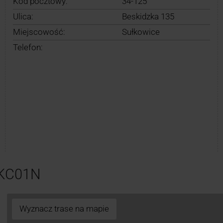
Kod pocztowy:
34-125
Ulica:
Beskidzka 135
Miejscowość:
Sułkowice
Telefon:
SKC01N
Wyznacz trase na mapie