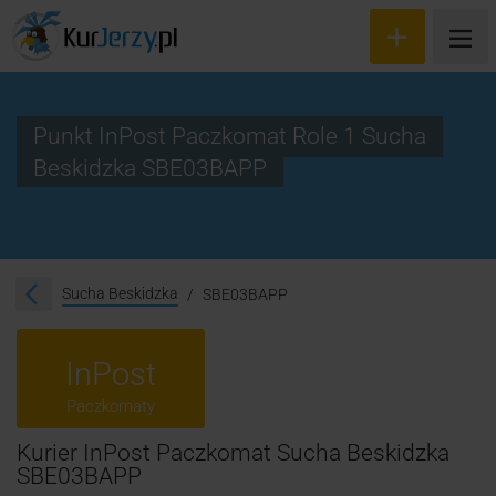
Punkt InPost Paczkomat Role 1 Sucha
Beskidzka SBE03BAPP
Wyceń przesyłkę
Zamów kuriera
Śledzenie przesyłki
Sucha Beskidzka
SBE03BAPP
Blog
InPost
Cennik
Paczkomaty
Kontakt
Kurier InPost Paczkomat Sucha Beskidzka
SBE03BAPP