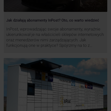
Jak działają abonamenty InPost? Oto, co warto wiedzieć
InPost, wprowadzając swoje abonamenty, wyraźnie
ukierunkował je na właścicieli sklepów internetowych
oraz menedżerów nimi zarządzających. Jak
funkcjonują one w praktyce? Spójrzmy na to z
perspektywy właśnie osób odpowiedzialnych za
sprawne dostawy produktów w skali masowej.