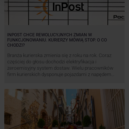
INPOST CHCE REWOLUCYJNYCH ZMIAN W
FUNKCJONOWANIU. KURIERZY MÓWIĄ STOP. O CO
CHODZI?
Branża kurierska zmienia się z roku na rok. Coraz
częściej do głosu dochodzi elektryfikacja i
zeroemisyjny system dostaw. Wielu pracowników
firm kurierskich dysponuje pojazdami z napędem
elektrycznym, obniżając koszt pracy (co widać m.in.
po flocie pojazdów DPD). Zmiany w systemie dostaw,
ale też sposobie rozliczania pracy postanowił
wprowadzić również InPost. To wzbudziło ogromny
sprzeciw pracowników …