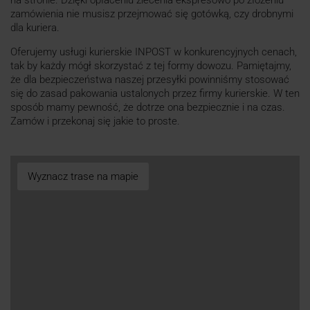
na stronie. Dzięki opłaceniu zlecenia ekspresowo po złożeniu
zamówienia nie musisz przejmować się gotówką, czy drobnymi
dla kuriera.
Oferujemy usługi kurierskie INPOST w konkurencyjnych cenach,
tak by każdy mógł skorzystać z tej formy dowozu. Pamiętajmy,
że dla bezpieczeństwa naszej przesyłki powinniśmy stosować
się do zasad pakowania ustalonych przez firmy kurierskie. W ten
sposób mamy pewność, że dotrze ona bezpiecznie i na czas.
Zamów i przekonaj się jakie to proste.
Wyznacz trase na mapie