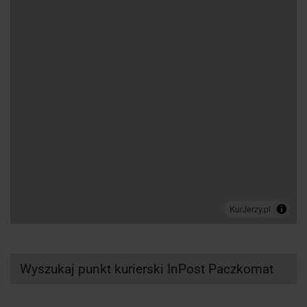
Wyszukaj punkt kurierski InPost Paczkomat