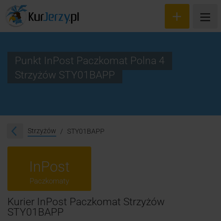
Punkt InPost Paczkomat Polna 4
Strzyżów STY01BAPP
Wyceń przesyłkę
Zamów kuriera
Śledzenie przesyłki
Strzyżów
STY01BAPP
Blog
InPost
Cennik
Paczkomaty
Kontakt
Kurier InPost Paczkomat Strzyżów
STY01BAPP