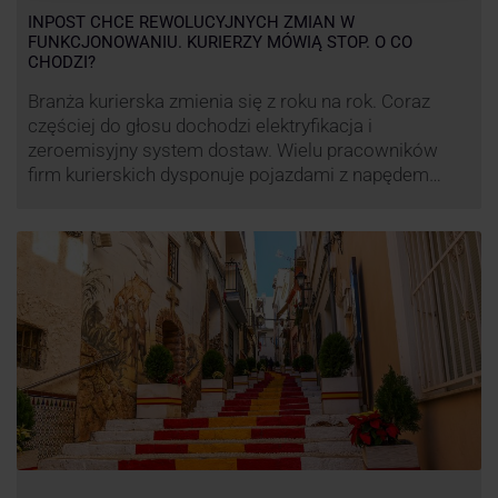
INPOST CHCE REWOLUCYJNYCH ZMIAN W
FUNKCJONOWANIU. KURIERZY MÓWIĄ STOP. O CO
CHODZI?
Branża kurierska zmienia się z roku na rok. Coraz
częściej do głosu dochodzi elektryfikacja i
zeroemisyjny system dostaw. Wielu pracowników
firm kurierskich dysponuje pojazdami z napędem
elektrycznym, obniżając koszt pracy (co widać m.in.
po flocie pojazdów DPD). Zmiany w systemie dostaw,
ale też sposobie rozliczania pracy postanowił
wprowadzić również InPost. To wzbudziło ogromny
sprzeciw pracowników …