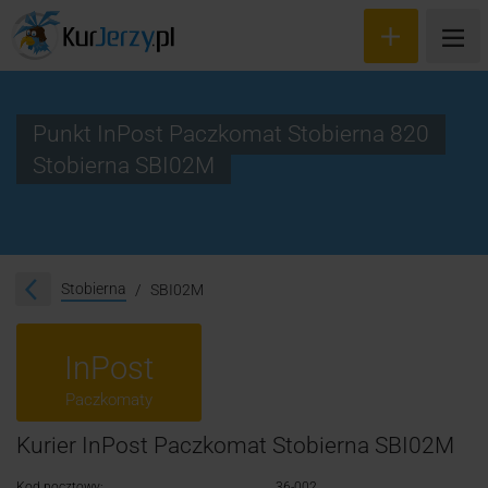
Punkt InPost Paczkomat Stobierna 820
Stobierna SBI02M
Wyceń przesyłkę
Zamów kuriera
Śledzenie przesyłki
Stobierna
SBI02M
Blog
InPost
Cennik
Paczkomaty
Kontakt
Kurier InPost Paczkomat Stobierna SBI02M
Kod pocztowy:
36-002