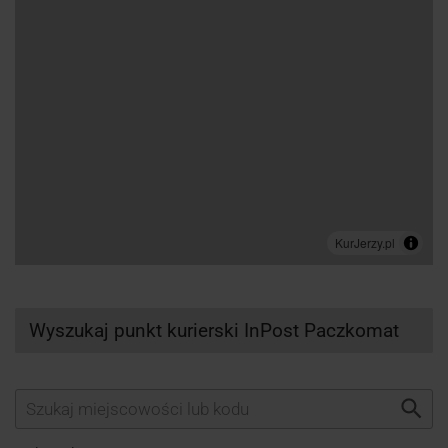
Wyszukaj punkt kurierski InPost Paczkomat