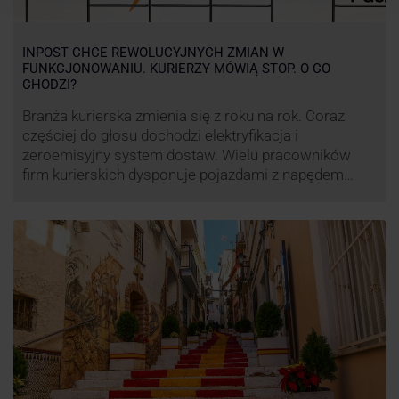
INPOST CHCE REWOLUCYJNYCH ZMIAN W
FUNKCJONOWANIU. KURIERZY MÓWIĄ STOP. O CO
CHODZI?
Branża kurierska zmienia się z roku na rok. Coraz
częściej do głosu dochodzi elektryfikacja i
zeroemisyjny system dostaw. Wielu pracowników
firm kurierskich dysponuje pojazdami z napędem
elektrycznym, obniżając koszt pracy (co widać m.in.
po flocie pojazdów DPD). Zmiany w systemie dostaw,
ale też sposobie rozliczania pracy postanowił
wprowadzić również InPost. To wzbudziło ogromny
sprzeciw pracowników …