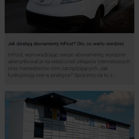
Jak działają abonamenty InPost? Oto, co warto wiedzieć
InPost, wprowadzając swoje abonamenty, wyraźnie
ukierunkował je na właścicieli sklepów internetowych
oraz menedżerów nimi zarządzających. Jak
funkcjonują one w praktyce? Spójrzmy na to z
perspektywy właśnie osób odpowiedzialnych za
sprawne dostawy produktów w skali masowej.