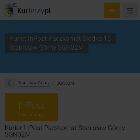
Punkt InPost Paczkomat Słodka 15
Stanisław Górny SGN02M
Wyceń przesyłkę
Zamów kuriera
Śledzenie przesyłki
Stanisław Górny
SGN02M
Blog
InPost
Cennik
Paczkomaty
Kontakt
Kurier InPost Paczkomat Stanisław Górny
SGN02M