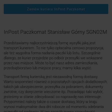
Zamów kuriera InPost Paczkomat
InPost Paczkomat Stanisław Górny SGN02M
Przedstawiamy najkorzystniejszą formę wysyłki jaką jest
transport kurierem. To nie tylko opłacalna cenowo propozycja,
ale też wygodna forma nadania paczki lub listu. Szczególnie
dlatego, że kurier przyjedzie po odbiór przesyłki we wskazane
przez nas miejsce. Może to być nasz adres zamieszkania,
przedsiębiorstwo lub miejsce pracy, mamy kilka wyjść.
Transport firmą kurierską jest niezawodną formą dostawy.
Warto wspomnieć również o pozostałych opcjach dodatkowych,
takich jak ubezpieczenie, przesyłka za pobraniem, dokumenty
zwrotne, czy doręczenie wieczorne itp. Posiadając taki wybór,
jesteśmy w stanie zdecydować co naprawdę nas interesuje.
Przypomnieć należy także o czasie dostawy, który w kraju
wynosi maksymalnie dwa dni robocze od momentu odebrania
przesyłki od nadawcy. W ten sposób mamy sposobność