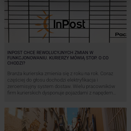
INPOST CHCE REWOLUCYJNYCH ZMIAN W
FUNKCJONOWANIU. KURIERZY MÓWIĄ STOP. O CO
CHODZI?
Branża kurierska zmienia się z roku na rok. Coraz
częściej do głosu dochodzi elektryfikacja i
zeroemisyjny system dostaw. Wielu pracowników
firm kurierskich dysponuje pojazdami z napędem
elektrycznym, obniżając koszt pracy (co widać m.in.
po flocie pojazdów DPD). Zmiany w systemie dostaw,
ale też sposobie rozliczania pracy postanowił
wprowadzić również InPost. To wzbudziło ogromny
sprzeciw pracowników …