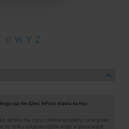
T
U
W
Y
Z
ogo już nie dziwi. InPost stawia na nią i
ka spółka ma coraz ciekawsze plany rozwojowe.
ę na rynku usług wyraźnie widzi w państwach