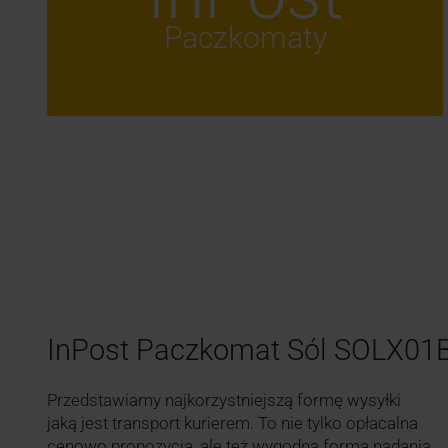
Paczkomaty
InPost Paczkomat Sól SOLX0
Przedstawiamy najkorzystniejszą formę wysyłki
jaką jest transport kurierem. To nie tylko opłacalna
cenowo propozycja, ale też wygodna forma nadania