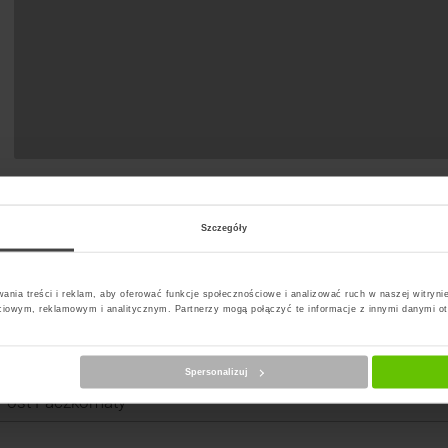
Szczegóły
t Paczkomat
ania treści i reklam, aby oferować funkcje społecznościowe i analizować ruch w naszej witrynie
ciowym, reklamowym i analitycznym. Partnerzy mogą połączyć te informacje z innymi danymi o
erz kuriera
Spersonalizuj