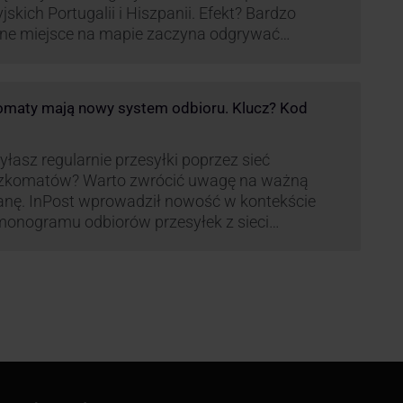
yjskich Portugalii i Hiszpanii. Efekt? Bardzo
ne miejsce na mapie zaczyna odgrywać
pania, w której dynamika wzrostu usług w
ach Paczkomatów musi zrobić wrażenie.
maty mają nowy system odbioru. Klucz? Kod
łasz regularnie przesyłki poprzez sieć
zkomatów? Warto zwrócić uwagę na ważną
nę. InPost wprowadził nowość w kontekście
onogramu odbiorów przesyłek z sieci
omatów paczkowych.