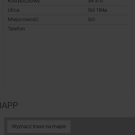
Kod pocztowy:
34-370
Ulica:
Sól 184a
Miejscowość:
Sól
Telefon:
1BAPP
Wyznacz trase na mapie