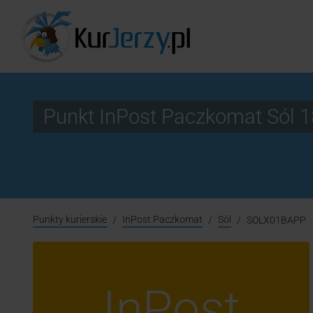
Punkt InPost Paczkomat Sól
Punkty kurierskie
InPost Paczkomat
Sól
SOLX01BAPP
InPost