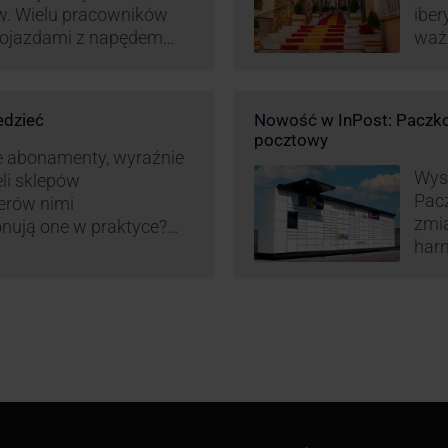
w. Wielu pracowników
iber
 pojazdami z napędem
waż
zt pracy (co widać m.in.
Hisz
miany w systemie
ram
liczania pracy
edzieć
Nowość w InPost: Paczko
ież InPost. To
pocztowy
iw pracowników …
e abonamenty, wyraźnie
Wysy
eli sklepów
Pac
erów nimi
zmia
onują one w praktyce?
harm
wy właśnie osób
aut
ne dostawy produktów