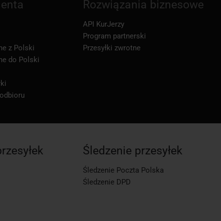
ienta
Rozwiązania biznesowe
API KurJerzy
Program partnerski
ne z Polski
Przesyłki zwrotne
ne do Polski
ki
 odbioru
przesyłek
Śledzenie przesyłek
Śledzenie Poczta Polska
Śledzenie DPD