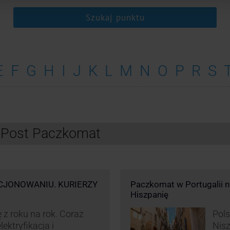
Szukaj punktu
E
F
G
H
I
J
K
L
M
N
O
P
R
S
InPost Paczkomat
CJONOWANIU. KURIERZY
Paczkomat w Portugalii nik
Hiszpanię
 z roku na rok. Coraz
Pols
ektryfikacja i
Nisz