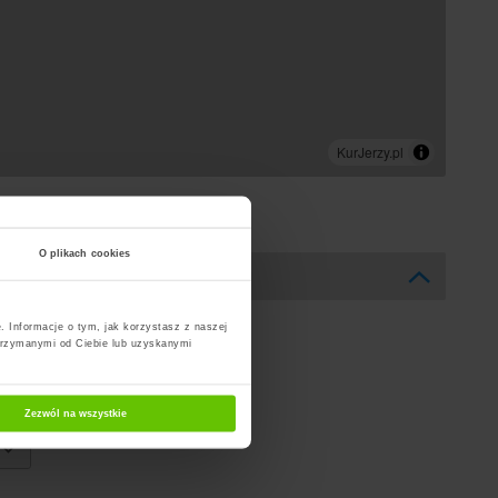
O plikach cookies
. Informacje o tym, jak korzystasz z naszej
trzymanymi od Ciebie lub uzyskanymi
Zezwól na wszystkie