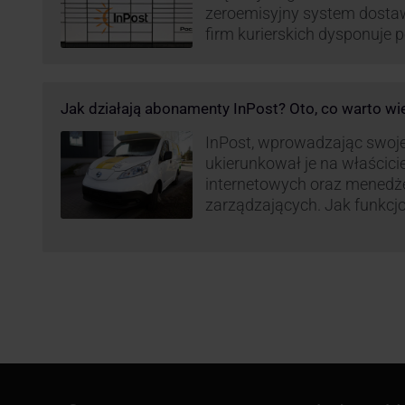
zeroemisyjny system dosta
firm kurierskich dysponuje
elektrycznym, obniżając kos
po flocie pojazdów DPD). Z
dostaw, ale też sposobie roz
Jak działają abonamenty InPost? Oto, co warto wi
postanowił wprowadzić równ
wzbudziło ogromny sprzec
InPost, wprowadzając swoj
ukierunkował je na właścici
internetowych oraz menedż
zarządzających. Jak funkcj
Spójrzmy na to z perspekty
odpowiedzialnych za spraw
w skali masowej.