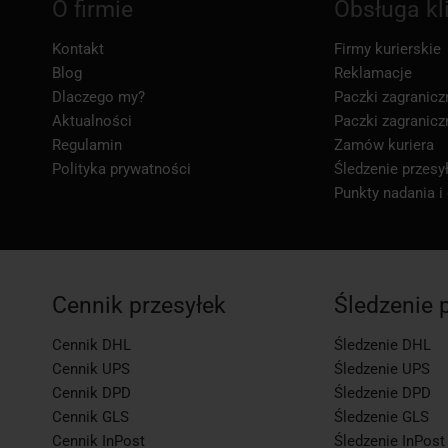
O firmie
Obsługa kl
Kontakt
Firmy kurierskie
Blog
Reklamacje
Dlaczego my?
Paczki zagranicz
Aktualności
Paczki zagranicz
Regulamin
Zamów kuriera
Polityka prywatności
Śledzenie przesył
Punkty nadania i
Cennik przesyłek
Śledzenie 
Cennik DHL
Śledzenie DHL
Cennik UPS
Śledzenie UPS
Cennik DPD
Śledzenie DPD
Cennik GLS
Śledzenie GLS
Cennik InPost
Śledzenie InPost