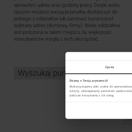
sprawdzić adres oraz godziny pracy. Dzięki wielu
opcjom możesz swoją przesyłkę dostarczyć do
jednego z oddziałów lub zamówić kuriera pod
wybrany adres (domowy, firmy). Wiele oddziałów
jest położona w takim miejscu, by większość
mieszkańców mogła z nich skorzystać.
Zgoda
Wyszukaj punkt kurierski InPos
Dbamy o Twoją prywatność
Wykorzystujemy pliki cookie do spersonalizow
witryny, udostępniamy partnerom społecznoś
podczas korzystania z ich usług.
Search
Wybi