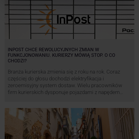
INPOST CHCE REWOLUCYJNYCH ZMIAN W
FUNKCJONOWANIU. KURIERZY MÓWIĄ STOP. O CO
CHODZI?
Branża kurierska zmienia się z roku na rok. Coraz
częściej do głosu dochodzi elektryfikacja i
zeroemisyjny system dostaw. Wielu pracowników
firm kurierskich dysponuje pojazdami z napędem
elektrycznym, obniżając koszt pracy (co widać m.in.
po flocie pojazdów DPD). Zmiany w systemie dostaw,
ale też sposobie rozliczania pracy postanowił
wprowadzić również InPost. To wzbudziło ogromny
sprzeciw pracowników …