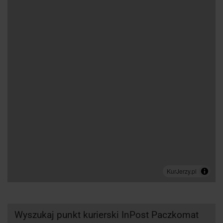
Wyszukaj punkt kurierski InPost Paczkomat