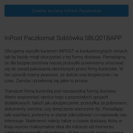
Zamów kuriera InPost Paczkomat
InPost Paczkomat Soblówka SBLQ01BAPP
Oferujemy wysyłki kurierem INPOST w konkurencyjnych cenach,
tak by każdy mógł skorzystać z tej formy dostawy. Pamiętajmy,
że dla bezpieczeństwa naszej przesyłki powinniśmy stosować
się do zasad pakowania określonych przez firmy kurierskie. W
ten sposób mamy pewność, że dotrze ona bezpiecznie i na
czas. Zamów i przekonaj się jakie to proste.
Transport firmą kurierską jest niezawodną formą dostawy.
Warto wspomnieć oprócz tego o pozostałych opcjach
dodatkowych, takich jak ubezpieczenie, przesyłka za pobraniem,
dokumenty zwrotne, czy doręczenie wieczorne itp. Posiadając
taki wachlarz, jesteśmy w stanie zdecydować co naprawdę nas
interesuje. Nadmienić należy także o czasie dostawy, który w
kraju wynosi maksymalnie dwa dni robocze od momentu
odebrania przesyłki od nadawcy. W ten sposób mamy szanse