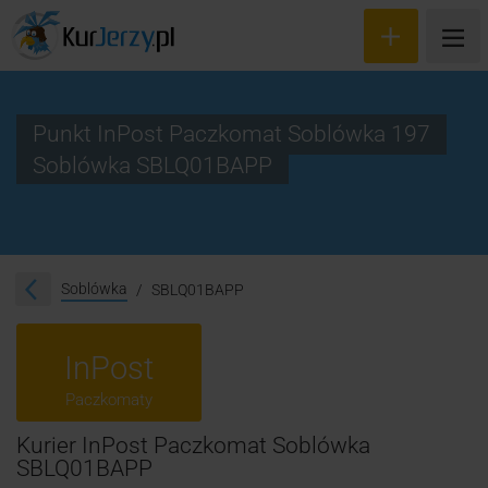
Punkt InPost Paczkomat Soblówka 197
Soblówka SBLQ01BAPP
Wyceń przesyłkę
Zamów kuriera
Śledzenie przesyłki
Soblówka
SBLQ01BAPP
Blog
InPost
Cennik
Paczkomaty
Kontakt
Kurier InPost Paczkomat Soblówka
SBLQ01BAPP