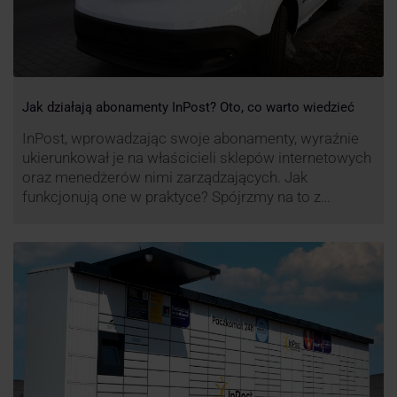
Jak działają abonamenty InPost? Oto, co warto wiedzieć
InPost, wprowadzając swoje abonamenty, wyraźnie
ukierunkował je na właścicieli sklepów internetowych
oraz menedżerów nimi zarządzających. Jak
funkcjonują one w praktyce? Spójrzmy na to z
perspektywy właśnie osób odpowiedzialnych za
sprawne dostawy produktów w skali masowej.