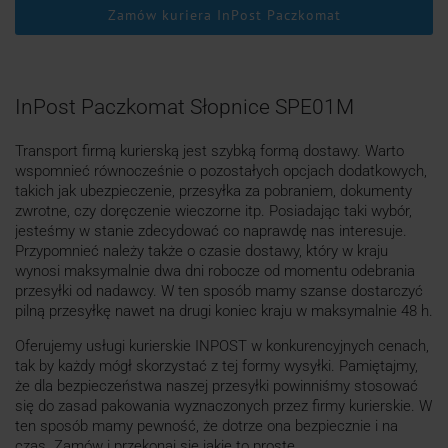
Zamów kuriera InPost Paczkomat
InPost Paczkomat Słopnice SPE01M
Transport firmą kurierską jest szybką formą dostawy. Warto
wspomnieć równocześnie o pozostałych opcjach dodatkowych,
takich jak ubezpieczenie, przesyłka za pobraniem, dokumenty
zwrotne, czy doręczenie wieczorne itp. Posiadając taki wybór,
jesteśmy w stanie zdecydować co naprawdę nas interesuje.
Przypomnieć należy także o czasie dostawy, który w kraju
wynosi maksymalnie dwa dni robocze od momentu odebrania
przesyłki od nadawcy. W ten sposób mamy szanse dostarczyć
pilną przesyłkę nawet na drugi koniec kraju w maksymalnie 48 h.
Oferujemy usługi kurierskie INPOST w konkurencyjnych cenach,
tak by każdy mógł skorzystać z tej formy wysyłki. Pamiętajmy,
że dla bezpieczeństwa naszej przesyłki powinniśmy stosować
się do zasad pakowania wyznaczonych przez firmy kurierskie. W
ten sposób mamy pewność, że dotrze ona bezpiecznie i na
czas. Zamów i przekonaj się jakie to proste.