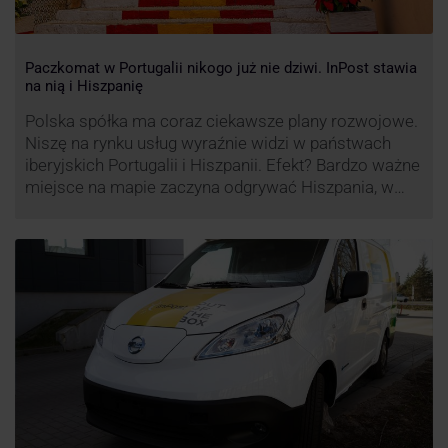
Paczkomat w Portugalii nikogo już nie dziwi. InPost stawia
na nią i Hiszpanię
Polska spółka ma coraz ciekawsze plany rozwojowe.
Niszę na rynku usług wyraźnie widzi w państwach
iberyjskich Portugalii i Hiszpanii. Efekt? Bardzo ważne
miejsce na mapie zaczyna odgrywać Hiszpania, w
której dynamika wzrostu usług w ramach
Paczkomatów musi zrobić wrażenie.