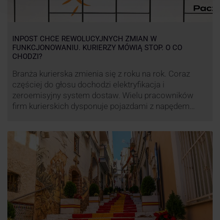
INPOST CHCE REWOLUCYJNYCH ZMIAN W
FUNKCJONOWANIU. KURIERZY MÓWIĄ STOP. O CO
CHODZI?
Branża kurierska zmienia się z roku na rok. Coraz
częściej do głosu dochodzi elektryfikacja i
zeroemisyjny system dostaw. Wielu pracowników
firm kurierskich dysponuje pojazdami z napędem
elektrycznym, obniżając koszt pracy (co widać m.in.
po flocie pojazdów DPD). Zmiany w systemie dostaw,
ale też sposobie rozliczania pracy postanowił
wprowadzić również InPost. To wzbudziło ogromny
sprzeciw pracowników …