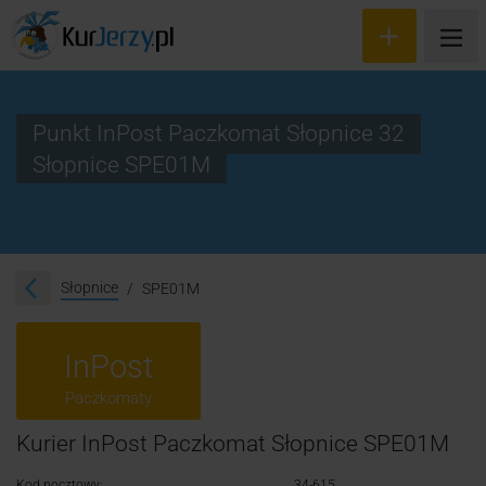
Punkt InPost Paczkomat Słopnice 32
Słopnice SPE01M
Wyceń przesyłkę
Zamów kuriera
Śledzenie przesyłki
Słopnice
SPE01M
Blog
InPost
Cennik
Paczkomaty
Kontakt
Kurier InPost Paczkomat Słopnice SPE01M
Kod pocztowy:
34-615