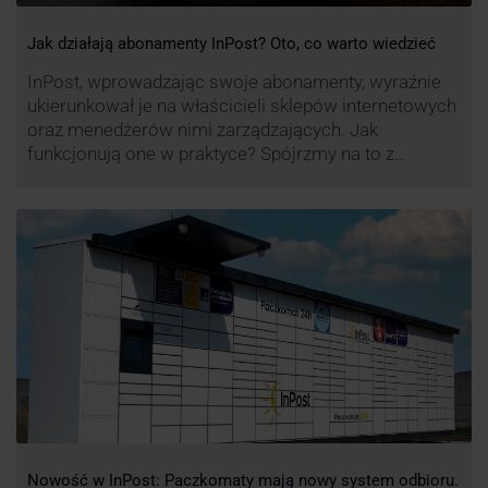
Jak działają abonamenty InPost? Oto, co warto wiedzieć
InPost, wprowadzając swoje abonamenty, wyraźnie
ukierunkował je na właścicieli sklepów internetowych
oraz menedżerów nimi zarządzających. Jak
funkcjonują one w praktyce? Spójrzmy na to z
perspektywy właśnie osób odpowiedzialnych za
sprawne dostawy produktów w skali masowej.
Nowość w InPost: Paczkomaty mają nowy system odbioru.