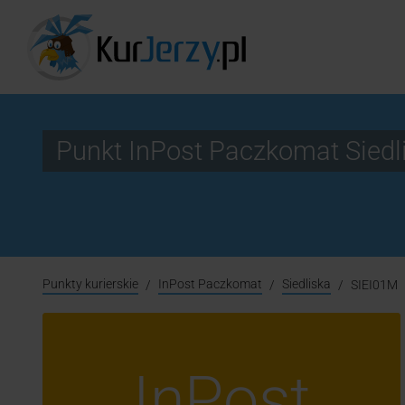
Punkt InPost Paczkomat Siedl
Punkty kurierskie
InPost Paczkomat
Siedliska
SIEI01M
InPost