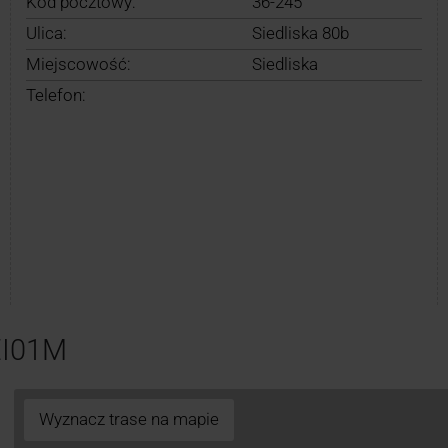
Kod pocztowy:
36-245
Ulica:
Siedliska 80b
Miejscowość:
Siedliska
Telefon:
EI01M
Wyznacz trase na mapie