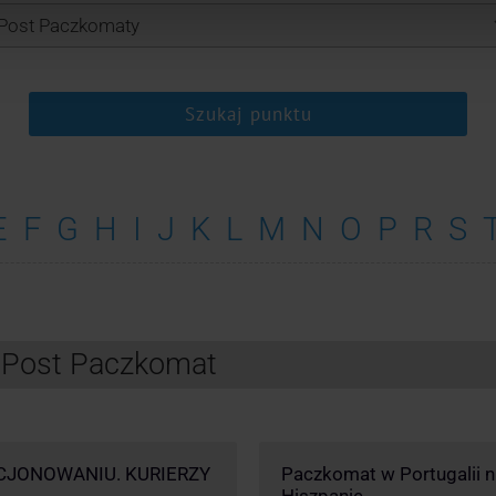
Szukaj punktu
E
F
G
H
I
J
K
L
M
N
O
P
R
S
InPost Paczkomat
CJONOWANIU. KURIERZY
Paczkomat w Portugalii nik