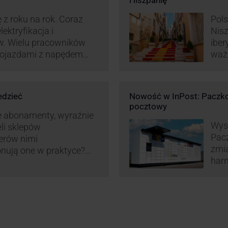
Hiszpanię
 z roku na rok. Coraz
Pols
ektryfikacja i
Nisz
w. Wielu pracowników
iber
 pojazdami z napędem
waż
zt pracy (co widać m.in.
Hisz
miany w systemie
ram
liczania pracy
edzieć
Nowość w InPost: Paczko
ież InPost. To
pocztowy
iw pracowników …
e abonamenty, wyraźnie
Wysy
eli sklepów
Pac
erów nimi
zmia
onują one w praktyce?
harm
wy właśnie osób
aut
ne dostawy produktów