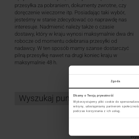
przesyłka za pobraniem, dokumenty zwrotne, czy
doręczenie wieczorne itp. Posiadając taki wybór,
jesteśmy w stanie zdecydować co naprawdę nas
interesuje. Nadmienić należy także o czasie
dostawy, który w kraju wynosi maksymalnie dwa dni
robocze od momentu odebrania przesyłki od
nadawcy. W ten sposób mamy szanse dostarczyć
pilną przesyłkę nawet na drugi koniec kraju w
maksymalnie 48 h.
Zgoda
Wyszukaj punkt kurierski InPos
Dbamy o Twoją prywatność
Wykorzystujemy pliki cookie do spersonalizow
witryny, udostępniamy partnerom społecznoś
podczas korzystania z ich usług.
Search
Wybi