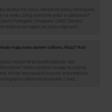
ka spółka ma coraz ciekawsze plany rozwojowe.
ę na rynku usług wyraźnie widzi w państwach
yjskich Portugalii i Hiszpanii. Efekt? Bardzo
ne miejsce na mapie zaczyna odgrywać
pania, w której dynamika wzrostu usług w
ach Paczkomatów musi zrobić wrażenie.
maty mają nowy system odbioru. Klucz? Kod
łasz regularnie przesyłki poprzez sieć
zkomatów? Warto zwrócić uwagę na ważną
nę. InPost wprowadził nowość w kontekście
onogramu odbiorów przesyłek z sieci
omatów paczkowych.