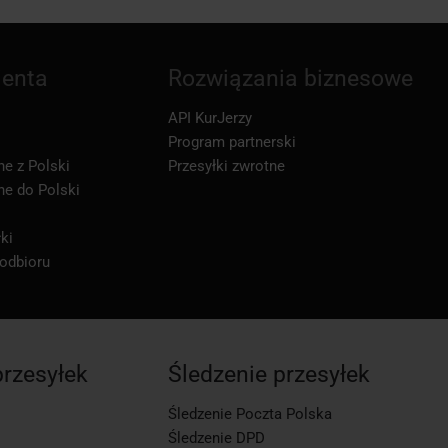
ienta
Rozwiązania biznesowe
API KurJerzy
Program partnerski
ne z Polski
Przesyłki zwrotne
ne do Polski
ki
 odbioru
przesyłek
Śledzenie przesyłek
Śledzenie Poczta Polska
Śledzenie DPD