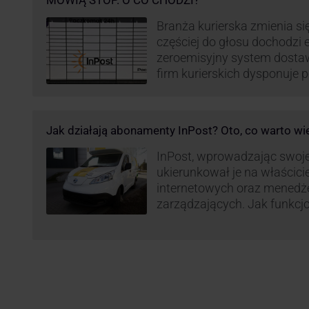
MÓWIĄ STOP. O CO CHODZI?
Branża kurierska zmienia się
częściej do głosu dochodzi el
zeroemisyjny system dosta
firm kurierskich dysponuje
elektrycznym, obniżając kos
po flocie pojazdów DPD). Z
dostaw, ale też sposobie roz
Jak działają abonamenty InPost? Oto, co warto wi
postanowił wprowadzić równ
wzbudziło ogromny sprzec
InPost, wprowadzając swoj
ukierunkował je na właścici
internetowych oraz menedż
zarządzających. Jak funkcj
Spójrzmy na to z perspekty
odpowiedzialnych za spraw
w skali masowej.