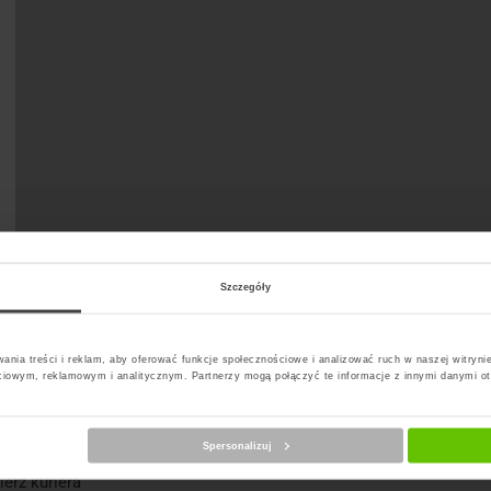
Szczegóły
t Paczkomat
ania treści i reklam, aby oferować funkcje społecznościowe i analizować ruch w naszej witrynie
ciowym, reklamowym i analitycznym. Partnerzy mogą połączyć te informacje z innymi danymi o
Spersonalizuj
erz kuriera