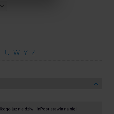
T
U
W
Y
Z
ogo już nie dziwi. InPost stawia na nią i