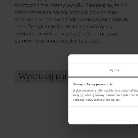
skorzystać z tej formy wysyłki. Pamiętajmy, że dla
bezpieczeństwa naszej przesyłki powinniśmy
stosować się do zasad pakowania wyznaczonych
przez firmy kurierskie. W ten sposób mamy
pewność, że dotrze ona bezpiecznie i na czas.
Zamów i przekonaj się jakie to proste.
Zgoda
Wyszukaj punkt kurierski InPos
Dbamy o Twoją prywatność
Wykorzystujemy pliki cookie do spersonalizow
witryny, udostępniamy partnerom społecznoś
podczas korzystania z ich usług.
Search
Wybi