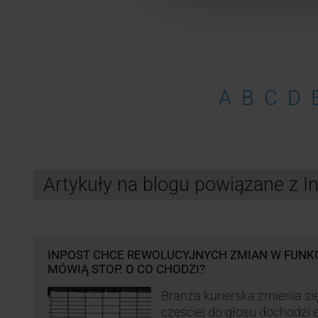
A
B
C
D
Artykuły na blogu powiązane z 
INPOST CHCE REWOLUCYJNYCH ZMIAN W FUNK
MÓWIĄ STOP. O CO CHODZI?
Branża kurierska zmienia się
częściej do głosu dochodzi el