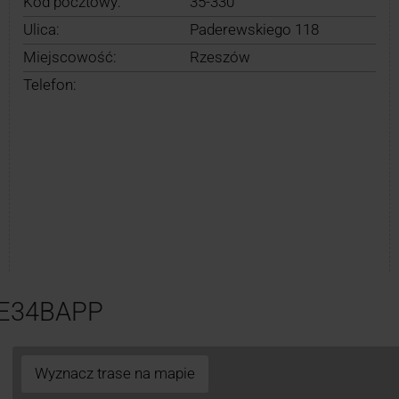
Kod pocztowy:
35-330
Ulica:
Paderewskiego 118
Miejscowość:
Rzeszów
Telefon:
ZE34BAPP
Wyznacz trase na mapie