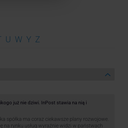
T
U
W
Y
Z
ogo już nie dziwi. InPost stawia na nią i
ka spółka ma coraz ciekawsze plany rozwojowe.
ę na rynku usług wyraźnie widzi w państwach