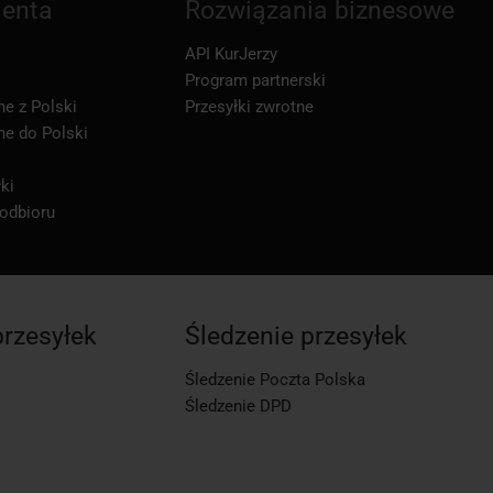
ienta
Rozwiązania biznesowe
API KurJerzy
Program partnerski
ne z Polski
Przesyłki zwrotne
ne do Polski
ki
 odbioru
przesyłek
Śledzenie przesyłek
Śledzenie Poczta Polska
Śledzenie DPD