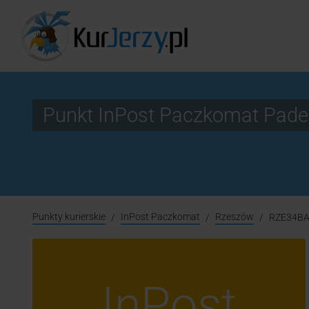
Punkt InPost Paczkomat Pad
Punkty kurierskie
InPost Paczkomat
Rzeszów
RZE34B
InPost