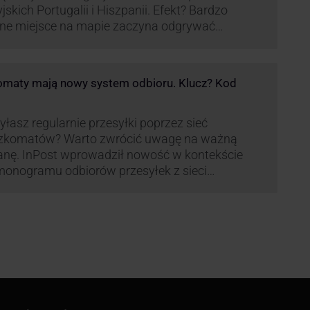
yjskich Portugalii i Hiszpanii. Efekt? Bardzo
ne miejsce na mapie zaczyna odgrywać
pania, w której dynamika wzrostu usług w
ach Paczkomatów musi zrobić wrażenie.
maty mają nowy system odbioru. Klucz? Kod
łasz regularnie przesyłki poprzez sieć
zkomatów? Warto zwrócić uwagę na ważną
nę. InPost wprowadził nowość w kontekście
onogramu odbiorów przesyłek z sieci
omatów paczkowych.