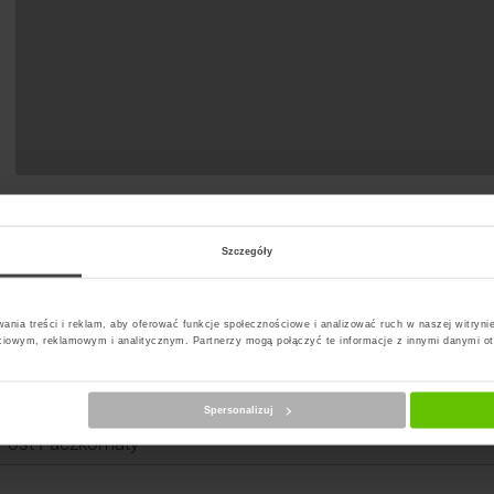
Szczegóły
t Paczkomat
ania treści i reklam, aby oferować funkcje społecznościowe i analizować ruch w naszej witrynie
ciowym, reklamowym i analitycznym. Partnerzy mogą połączyć te informacje z innymi danymi o
erz kuriera
Spersonalizuj