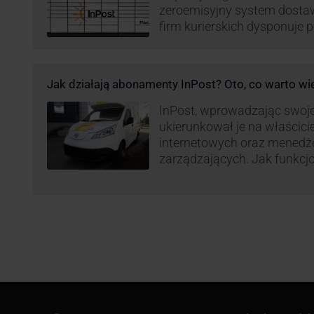
zeroemisyjny system dosta
firm kurierskich dysponuje
elektrycznym, obniżając kos
po flocie pojazdów DPD). Z
dostaw, ale też sposobie roz
Jak działają abonamenty InPost? Oto, co warto wi
postanowił wprowadzić równ
wzbudziło ogromny sprzec
InPost, wprowadzając swoj
ukierunkował je na właścici
internetowych oraz menedż
zarządzających. Jak funkcj
Spójrzmy na to z perspekty
odpowiedzialnych za spraw
w skali masowej.