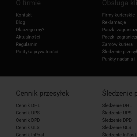
O firmie
Obsługa kl
Kontakt
Firmy kurierskie
Blog
Reklamacje
Dlaczego my?
Paczki zagranicz
Aktualności
Paczki zagranicz
Regulamin
Zamów kuriera
Polityka prywatności
Śledzenie przesył
Punkty nadania i
Cennik przesyłek
Śledzenie 
Cennik DHL
Śledzenie DHL
Cennik UPS
Śledzenie UPS
Cennik DPD
Śledzenie DPD
Cennik GLS
Śledzenie GLS
Cennik InPost
Śledzenie InPost