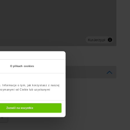
O plikach cookies
. Informacje o tym, jak korzystasz z naszej
trzymanymi od Ciebie lub uzyskanymi
Zezwól na wszystkie