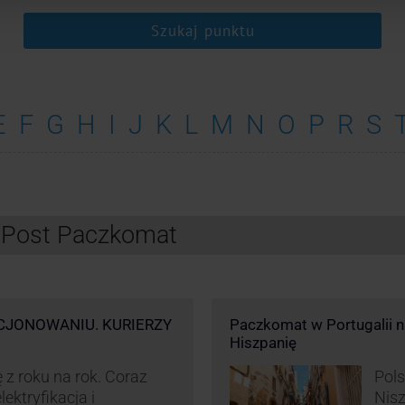
Szukaj punktu
E
F
G
H
I
J
K
L
M
N
O
P
R
S
InPost Paczkomat
CJONOWANIU. KURIERZY
Paczkomat w Portugalii nik
Hiszpanię
 z roku na rok. Coraz
Pols
ektryfikacja i
Nisz