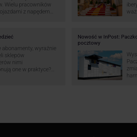
w. Wielu pracowników
iber
 pojazdami z napędem
waż
zt pracy (co widać m.in.
Hisz
miany w systemie
ram
liczania pracy
edzieć
Nowość w InPost: Paczko
ież InPost. To
pocztowy
iw pracowników …
e abonamenty, wyraźnie
Wysy
eli sklepów
Pac
erów nimi
zmia
onują one w praktyce?
harm
wy właśnie osób
aut
ne dostawy produktów