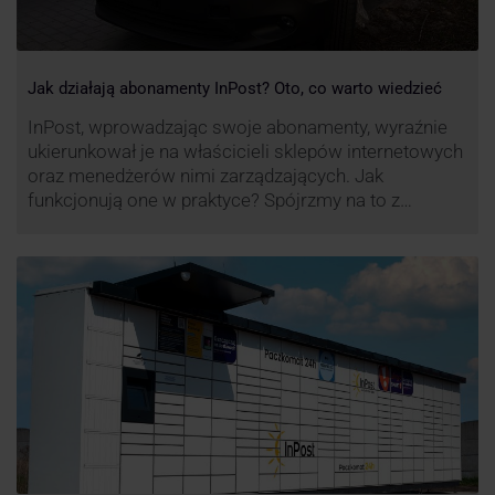
Jak działają abonamenty InPost? Oto, co warto wiedzieć
InPost, wprowadzając swoje abonamenty, wyraźnie
ukierunkował je na właścicieli sklepów internetowych
oraz menedżerów nimi zarządzających. Jak
funkcjonują one w praktyce? Spójrzmy na to z
perspektywy właśnie osób odpowiedzialnych za
sprawne dostawy produktów w skali masowej.