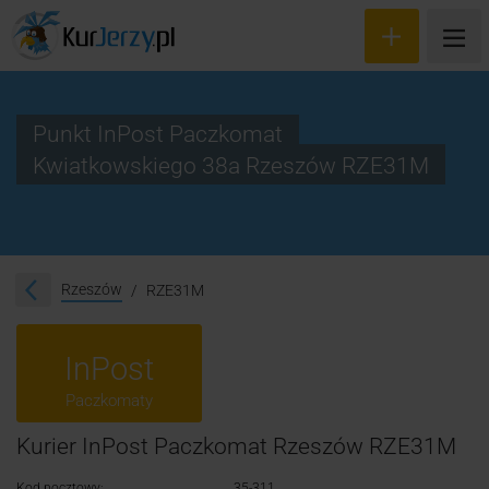
Punkt InPost Paczkomat
Kwiatkowskiego 38a Rzeszów RZE31M
Wyceń przesyłkę
Zamów kuriera
Śledzenie przesyłki
Rzeszów
RZE31M
Blog
InPost
Cennik
Paczkomaty
Kontakt
Kurier InPost Paczkomat Rzeszów RZE31M
Kod pocztowy:
35-311