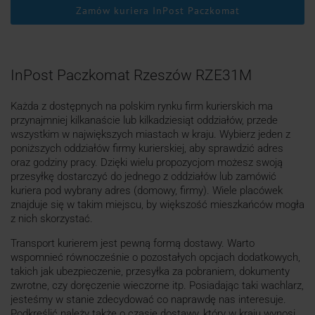
Zamów kuriera InPost Paczkomat
InPost Paczkomat Rzeszów RZE31M
Każda z dostępnych na polskim rynku firm kurierskich ma
przynajmniej kilkanaście lub kilkadziesiąt oddziałów, przede
wszystkim w największych miastach w kraju. Wybierz jeden z
poniższych oddziałów firmy kurierskiej, aby sprawdzić adres
oraz godziny pracy. Dzięki wielu propozycjom możesz swoją
przesyłkę dostarczyć do jednego z oddziałów lub zamówić
kuriera pod wybrany adres (domowy, firmy). Wiele placówek
znajduje się w takim miejscu, by większość mieszkańców mogła
z nich skorzystać.
Transport kurierem jest pewną formą dostawy. Warto
wspomnieć równocześnie o pozostałych opcjach dodatkowych,
takich jak ubezpieczenie, przesyłka za pobraniem, dokumenty
zwrotne, czy doręczenie wieczorne itp. Posiadając taki wachlarz,
jesteśmy w stanie zdecydować co naprawdę nas interesuje.
Podkreślić należy także o czasie dostawy, który w kraju wynosi