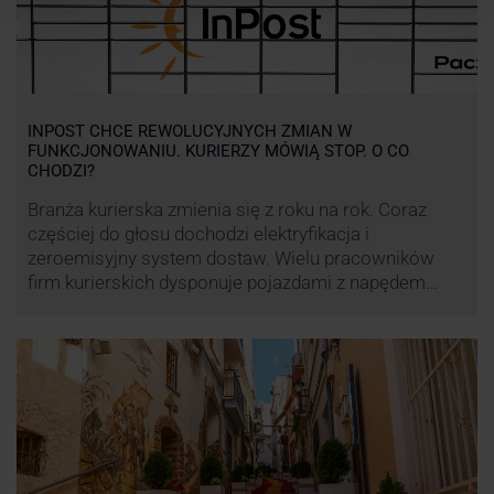
INPOST CHCE REWOLUCYJNYCH ZMIAN W
FUNKCJONOWANIU. KURIERZY MÓWIĄ STOP. O CO
CHODZI?
Branża kurierska zmienia się z roku na rok. Coraz
częściej do głosu dochodzi elektryfikacja i
zeroemisyjny system dostaw. Wielu pracowników
firm kurierskich dysponuje pojazdami z napędem
elektrycznym, obniżając koszt pracy (co widać m.in.
po flocie pojazdów DPD). Zmiany w systemie dostaw,
ale też sposobie rozliczania pracy postanowił
wprowadzić również InPost. To wzbudziło ogromny
sprzeciw pracowników …