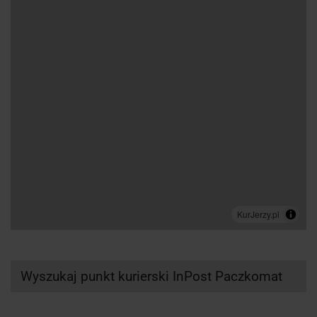
Wyszukaj punkt kurierski InPost Paczkomat