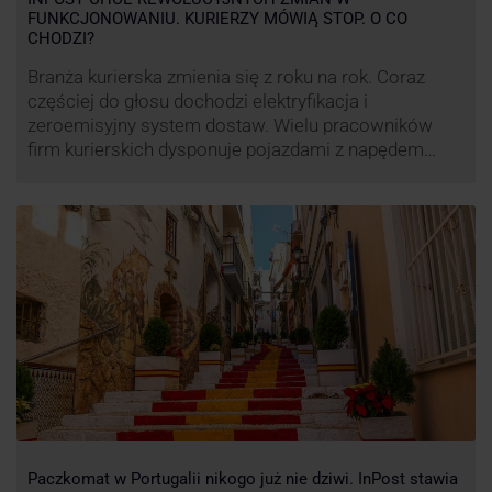
FUNKCJONOWANIU. KURIERZY MÓWIĄ STOP. O CO
CHODZI?
Branża kurierska zmienia się z roku na rok. Coraz
częściej do głosu dochodzi elektryfikacja i
zeroemisyjny system dostaw. Wielu pracowników
firm kurierskich dysponuje pojazdami z napędem
elektrycznym, obniżając koszt pracy (co widać m.in.
po flocie pojazdów DPD). Zmiany w systemie dostaw,
ale też sposobie rozliczania pracy postanowił
wprowadzić również InPost. To wzbudziło ogromny
sprzeciw pracowników …
Paczkomat w Portugalii nikogo już nie dziwi. InPost stawia