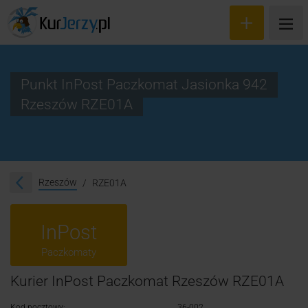
Punkt InPost Paczkomat Jasionka 942
Rzeszów RZE01A
Wyceń przesyłkę
Zamów kuriera
Śledzenie przesyłki
Rzeszów
RZE01A
Blog
InPost
Cennik
Paczkomaty
Kontakt
Kurier InPost Paczkomat Rzeszów RZE01A
Kod pocztowy:
36-002