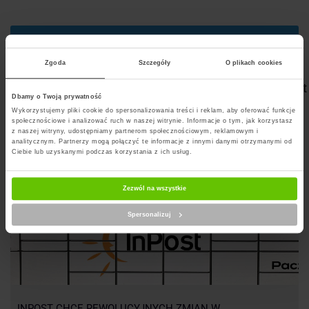
Szukaj punktu
Zgoda
Szczegóły
O plikach cookies
Artykuły na blogu powiązane z InPost Paczkomat
Dbamy o Twoją prywatność
Wykorzystujemy pliki cookie do spersonalizowania treści i reklam, aby oferować funkcje
społecznościowe i analizować ruch w naszej witrynie. Informacje o tym, jak korzystasz
z naszej witryny, udostępniamy partnerom społecznościowym, reklamowym i
analitycznym. Partnerzy mogą połączyć te informacje z innymi danymi otrzymanymi od
Ciebie lub uzyskanymi podczas korzystania z ich usług.
Zezwól na wszystkie
Spersonalizuj
INPOST CHCE REWOLUCYJNYCH ZMIAN W