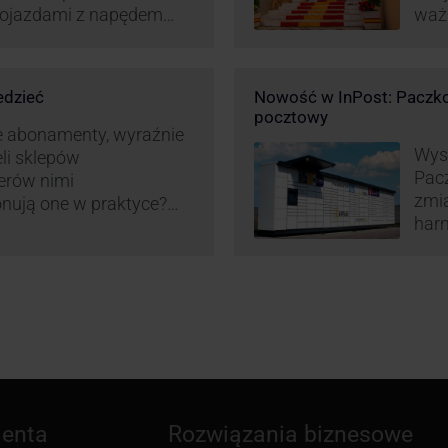
 pojazdami z napędem
waż
zt pracy (co widać m.in.
Hisz
miany w systemie
ram
liczania pracy
edzieć
Nowość w InPost: Paczko
ież InPost. To
pocztowy
iw pracowników …
e abonamenty, wyraźnie
Wysy
eli sklepów
Pac
erów nimi
zmia
onują one w praktyce?
harm
wy właśnie osób
aut
ne dostawy produktów
ienta
Rozwiązania biznesowe