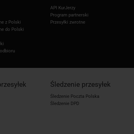
API KurJerzy
Program partnerski
ne z Polski
Przesyłki zwrotne
ne do Polski
ki
 odbioru
przesyłek
Śledzenie przesyłek
Śledzenie Poczta Polska
Śledzenie DPD