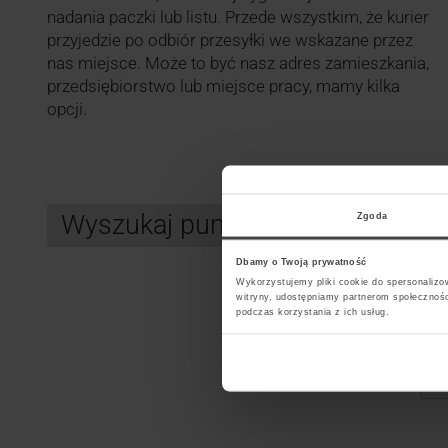
nadania paczki lub listu. Przede wszystkim, że kurier
przyjedzie po odbiór przesyłki we wskazane przez
nas miejsce. Może to być nasz adres zamieszkania,
przedsiębiorstwo lub miejsce pracy, mamy kilka
opcji.
Wyszukaj punkt kurierski InPos
Zgoda
Dbamy o Twoją prywatność
Wykorzystujemy pliki cookie do spersonalizow
witryny, udostępniamy partnerom społecznoś
Search
podczas korzystania z ich usług.
Wybi