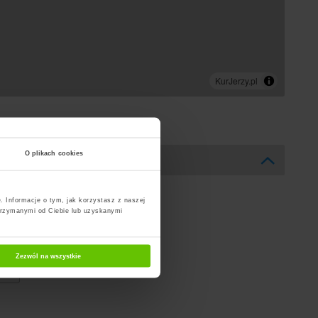
O plikach cookies
. Informacje o tym, jak korzystasz z naszej
trzymanymi od Ciebie lub uzyskanymi
Zezwól na wszystkie