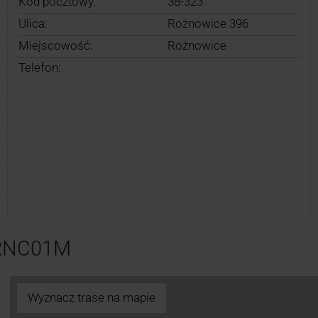
Kod pocztowy:
38-323
Ulica:
Rożnowice 396
Miejscowość:
Rożnowice
Telefon:
 RNC01M
Wyznacz trase na mapie