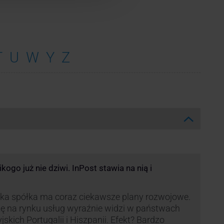
T
U
W
Y
Z
ogo już nie dziwi. InPost stawia na nią i
ka spółka ma coraz ciekawsze plany rozwojowe.
ę na rynku usług wyraźnie widzi w państwach
yjskich Portugalii i Hiszpanii. Efekt? Bardzo