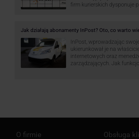
firm kurierskich dysponuje
elektrycznym, obniżając kos
po flocie pojazdów DPD). Z
dostaw, ale też sposobie roz
Jak działają abonamenty InPost? Oto, co warto wi
postanowił wprowadzić równ
wzbudziło ogromny sprzec
InPost, wprowadzając swoj
ukierunkował je na właścici
internetowych oraz menedż
zarządzających. Jak funkcj
Spójrzmy na to z perspekty
odpowiedzialnych za spraw
w skali masowej.
O firmie
Obsługa kl