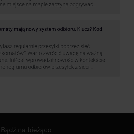
ne miejsce na mapie zaczyna odgrywać
pania, w której dynamika wzrostu usług w
ach Paczkomatów musi zrobić wrażenie.
maty mają nowy system odbioru. Klucz? Kod
łasz regularnie przesyłki poprzez sieć
zkomatów? Warto zwrócić uwagę na ważną
nę. InPost wprowadził nowość w kontekście
onogramu odbiorów przesyłek z sieci
omatów paczkowych.
Bądź na bieżąco