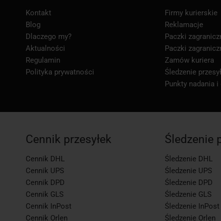
Kontakt
Firmy kurierskie
Blog
Reklamacje
Dlaczego my?
Paczki zagranicz
Aktualności
Paczki zagranicz
Regulamin
Zamów kuriera
Polityka prywatności
Śledzenie przesył
Punkty nadania i
Cennik przesyłek
Śledzenie 
Cennik DHL
Śledzenie DHL
Cennik UPS
Śledzenie UPS
Cennik DPD
Śledzenie DPD
Cennik GLS
Śledzenie GLS
Cennik InPost
Śledzenie InPost
Cennik Orlen
Śledzenie Orlen