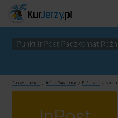
Punkt InPost Paczkomat Roż
Punkty kurierskie
InPost Paczkomat
Rożnowice
RNC0
InPost