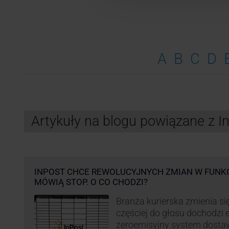
A
B
C
D
Artykuły na blogu powiązane z 
INPOST CHCE REWOLUCYJNYCH ZMIAN W FUNK
MÓWIĄ STOP. O CO CHODZI?
Branża kurierska zmienia się
częściej do głosu dochodzi el
zeroemisyjny system dosta