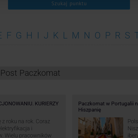
Szukaj punktu
E
F
G
H
I
J
K
L
M
N
O
P
R
S
InPost Paczkomat
CJONOWANIU. KURIERZY
Paczkomat w Portugalii nik
Hiszpanię
 z roku na rok. Coraz
Pols
ektryfikacja i
Nisz
w. Wielu pracowników
iber