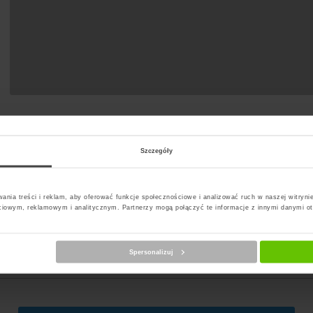
t Paczkomat
Szczegóły
ania treści i reklam, aby oferować funkcje społecznościowe i analizować ruch w naszej witrynie
ciowym, reklamowym i analitycznym. Partnerzy mogą połączyć te informacje z innymi danymi o
erz kuriera
Spersonalizuj