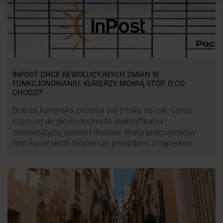
INPOST CHCE REWOLUCYJNYCH ZMIAN W
FUNKCJONOWANIU. KURIERZY MÓWIĄ STOP. O CO
CHODZI?
Branża kurierska zmienia się z roku na rok. Coraz
częściej do głosu dochodzi elektryfikacja i
zeroemisyjny system dostaw. Wielu pracowników
firm kurierskich dysponuje pojazdami z napędem
elektrycznym, obniżając koszt pracy (co widać m.in.
po flocie pojazdów DPD). Zmiany w systemie dostaw,
ale też sposobie rozliczania pracy postanowił
wprowadzić również InPost. To wzbudziło ogromny
sprzeciw pracowników …