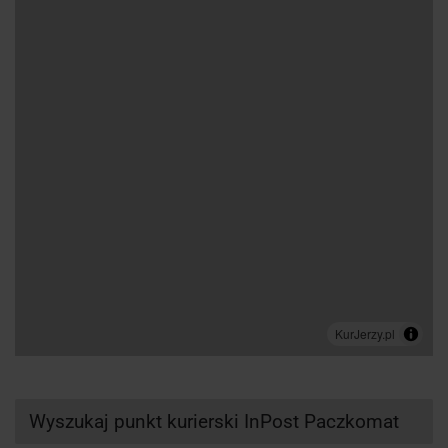
Wyszukaj punkt kurierski InPost Paczkomat