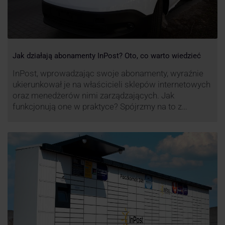
Jak działają abonamenty InPost? Oto, co warto wiedzieć
InPost, wprowadzając swoje abonamenty, wyraźnie
ukierunkował je na właścicieli sklepów internetowych
oraz menedżerów nimi zarządzających. Jak
funkcjonują one w praktyce? Spójrzmy na to z
perspektywy właśnie osób odpowiedzialnych za
sprawne dostawy produktów w skali masowej.