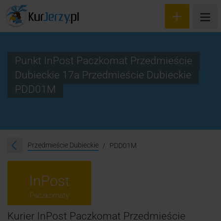
Punkt InPost Paczkomat Przedmieście
Dubieckie 17a Przedmieście Dubieckie
Wyceń przesyłkę
PDD01M
Zamów kuriera
Śledzenie przesyłki
Przedmieście Dubieckie
PDD01M
Blog
Cennik
InPost
Kontakt
Paczkomaty
Kurier InPost Paczkomat Przedmieście