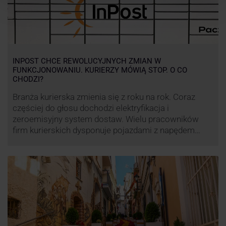
INPOST CHCE REWOLUCYJNYCH ZMIAN W
FUNKCJONOWANIU. KURIERZY MÓWIĄ STOP. O CO
CHODZI?
Branża kurierska zmienia się z roku na rok. Coraz
częściej do głosu dochodzi elektryfikacja i
zeroemisyjny system dostaw. Wielu pracowników
firm kurierskich dysponuje pojazdami z napędem
elektrycznym, obniżając koszt pracy (co widać m.in.
po flocie pojazdów DPD). Zmiany w systemie dostaw,
ale też sposobie rozliczania pracy postanowił
wprowadzić również InPost. To wzbudziło ogromny
sprzeciw pracowników …