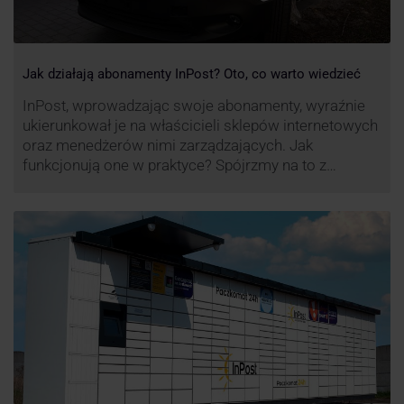
Jak działają abonamenty InPost? Oto, co warto wiedzieć
InPost, wprowadzając swoje abonamenty, wyraźnie
ukierunkował je na właścicieli sklepów internetowych
oraz menedżerów nimi zarządzających. Jak
funkcjonują one w praktyce? Spójrzmy na to z
perspektywy właśnie osób odpowiedzialnych za
sprawne dostawy produktów w skali masowej.