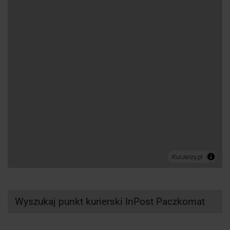
Wyszukaj punkt kurierski InPost Paczkomat