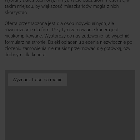
wybrany adres (domowy, firmy). Wiele oddziałów mieści się w
takim miejscu, by większość mieszkańców mogła z nich
skorzystać.
Oferta przeznaczona jest dla osób indywidualnych, ale
równocześnie dla firm. Przy tym zamawianie kuriera jest
nieskomplikowane. Wystarczy do nas zadzwonić lub wypełnić
formularz na stronie. Dzięki opłaceniu zlecenia niezwłocznie po
złożeniu zamówienia nie musisz przejmować się gotówką, czy
drobnymi dla kuriera.
Wyznacz trase na mapie