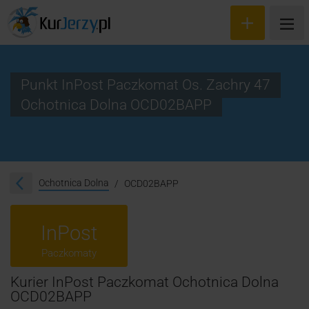
Punkt InPost Paczkomat Os. Zachry 47
Ochotnica Dolna OCD02BAPP
Wyceń przesyłkę
Zamów kuriera
Śledzenie przesyłki
Ochotnica Dolna
OCD02BAPP
Blog
InPost
Cennik
Paczkomaty
Kontakt
Kurier InPost Paczkomat Ochotnica Dolna
OCD02BAPP