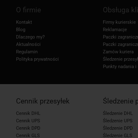
O firmie
Obsługa kl
Kontakt
Firmy kurierskie
Blog
Reklamacje
Dlaczego my?
Paczki zagranicz
Aktualności
Paczki zagranicz
Regulamin
Zamów kuriera
Polityka prywatności
Śledzenie przesył
Punkty nadania i
Cennik przesyłek
Śledzenie 
Cennik DHL
Śledzenie DHL
Cennik UPS
Śledzenie UPS
Cennik DPD
Śledzenie DPD
Cennik GLS
Śledzenie GLS