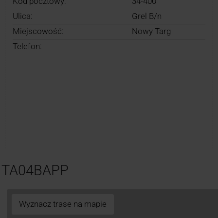
Kod pocztowy:
34-400
Ulica:
Grel B/n
Miejscowość:
Nowy Targ
Telefon:
 NTA04BAPP
Wyznacz trase na mapie