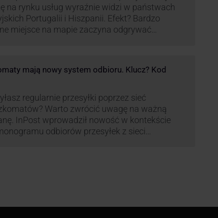
ę na rynku usług wyraźnie widzi w państwach
yjskich Portugalii i Hiszpanii. Efekt? Bardzo
ne miejsce na mapie zaczyna odgrywać
pania, w której dynamika wzrostu usług w
ach Paczkomatów musi zrobić wrażenie.
maty mają nowy system odbioru. Klucz? Kod
łasz regularnie przesyłki poprzez sieć
zkomatów? Warto zwrócić uwagę na ważną
nę. InPost wprowadził nowość w kontekście
onogramu odbiorów przesyłek z sieci
omatów paczkowych.