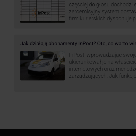
częściej do głosu dochodzi el
zeroemisyjny system dosta
firm kurierskich dysponuje
elektrycznym, obniżając kos
po flocie pojazdów DPD). Z
dostaw, ale też sposobie roz
Jak działają abonamenty InPost? Oto, co warto wi
postanowił wprowadzić równ
wzbudziło ogromny sprzec
InPost, wprowadzając swoj
ukierunkował je na właścici
internetowych oraz menedż
zarządzających. Jak funkcj
Spójrzmy na to z perspekty
odpowiedzialnych za spraw
w skali masowej.