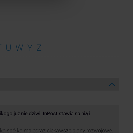
T
U
W
Y
Z
ogo już nie dziwi. InPost stawia na nią i
ka spółka ma coraz ciekawsze plany rozwojowe.