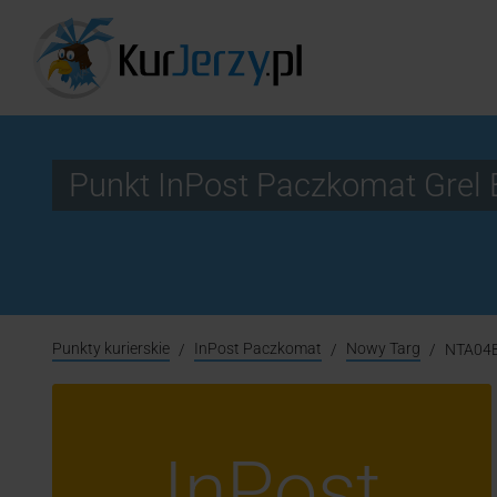
Punkt InPost Paczkomat Gre
Punkty kurierskie
InPost Paczkomat
Nowy Targ
NTA04
InPost