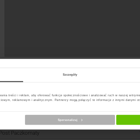
Szczegóły
t Paczkomat
ania treści i reklam, aby oferować funkcje społecznościowe i analizować ruch w naszej witrynie
ciowym, reklamowym i analitycznym. Partnerzy mogą połączyć te informacje z innymi danymi o
Spersonalizuj
erz kuriera