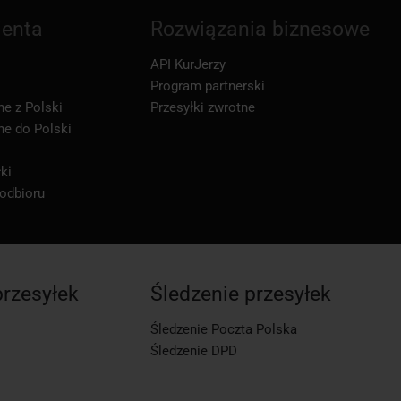
ienta
Rozwiązania biznesowe
API KurJerzy
Program partnerski
ne z Polski
Przesyłki zwrotne
ne do Polski
ki
 odbioru
przesyłek
Śledzenie przesyłek
Śledzenie Poczta Polska
Śledzenie DPD