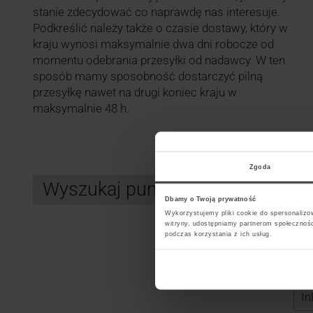
stanie zdecydować co naprawdę nas interesuje.
Podkreślić należy także o czasie dostawy, który w
kraju wynosi maksymalnie dwa dni robocze od
momentu odebrania przesyłki od nadawcy. W ten
sposób mamy sposobność dostarczyć pilną
przesyłkę nawet na drugi koniec kraju w
maksymalnie 48 h.
Zgoda
Wyszukaj punkt kurierski InPos
Dbamy o Twoją prywatność
Wykorzystujemy pliki cookie do spersonalizow
witryny, udostępniamy partnerom społecznoś
podczas korzystania z ich usług.
Search
Wybi