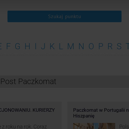
Szukaj punktu
E
F
G
H
I
J
K
L
M
N
O
P
R
S
InPost Paczkomat
CJONOWANIU. KURIERZY
Paczkomat w Portugalii nik
Hiszpanię
 z roku na rok. Coraz
Pols