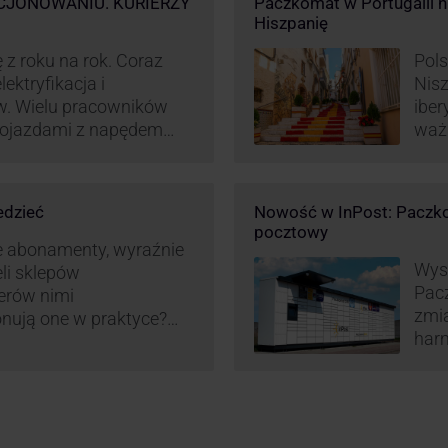
CJONOWANIU. KURIERZY
Paczkomat w Portugalii nik
Hiszpanię
 z roku na rok. Coraz
Pols
ektryfikacja i
Nisz
w. Wielu pracowników
iber
 pojazdami z napędem
waż
zt pracy (co widać m.in.
Hisz
miany w systemie
ram
liczania pracy
edzieć
Nowość w InPost: Paczko
ież InPost. To
pocztowy
iw pracowników …
e abonamenty, wyraźnie
Wysy
eli sklepów
Pac
erów nimi
zmia
onują one w praktyce?
harm
wy właśnie osób
aut
ne dostawy produktów