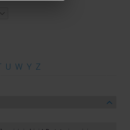
T
U
W
Y
Z