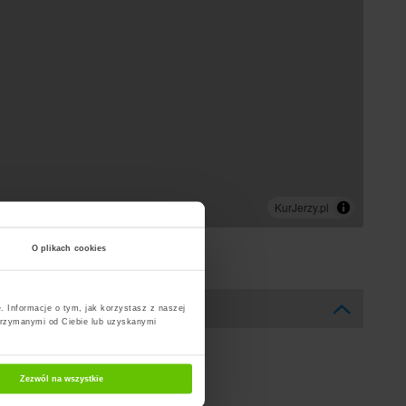
O plikach cookies
. Informacje o tym, jak korzystasz z naszej
trzymanymi od Ciebie lub uzyskanymi
Zezwól na wszystkie