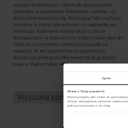
opcjach dodatkowych, takich jak ubezpieczenie,
przesyłka za pobraniem, dokumenty zwrotne, czy
doręczenie wieczorne itp. Posiadając taki wachlarz,
jesteśmy w stanie zdecydować co naprawdę nas
interesuje. Nadmienić należy także o czasie
dostawy, który w kraju wynosi maksymalnie dwa dni
robocze od momentu odebrania przesyłki od
nadawcy. W ten sposób mamy sposobność
dostarczyć pilną przesyłkę nawet na drugi koniec
kraju w maksymalnie 48 h.
Zgoda
Dbamy o Twoją prywatność
Wyszukaj punkt kurierski InPos
Wykorzystujemy pliki cookie do spersonalizow
witryny, udostępniamy partnerom społecznoś
podczas korzystania z ich usług.
Search