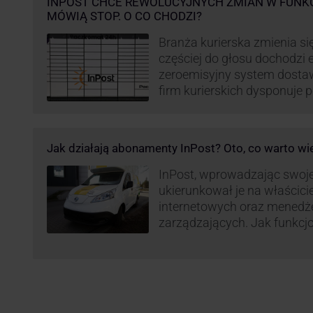
INPOST CHCE REWOLUCYJNYCH ZMIAN W FUNK
MÓWIĄ STOP. O CO CHODZI?
Branża kurierska zmienia się
częściej do głosu dochodzi el
zeroemisyjny system dosta
firm kurierskich dysponuje
elektrycznym, obniżając kos
po flocie pojazdów DPD). Z
dostaw, ale też sposobie roz
Jak działają abonamenty InPost? Oto, co warto wi
postanowił wprowadzić równ
wzbudziło ogromny sprzec
InPost, wprowadzając swoj
ukierunkował je na właścici
internetowych oraz menedż
zarządzających. Jak funkcj
Spójrzmy na to z perspekty
odpowiedzialnych za spraw
w skali masowej.