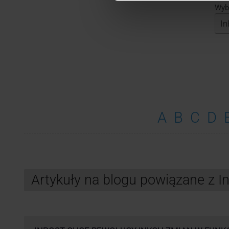
Wybi
A
B
C
D
Artykuły na blogu powiązane z 