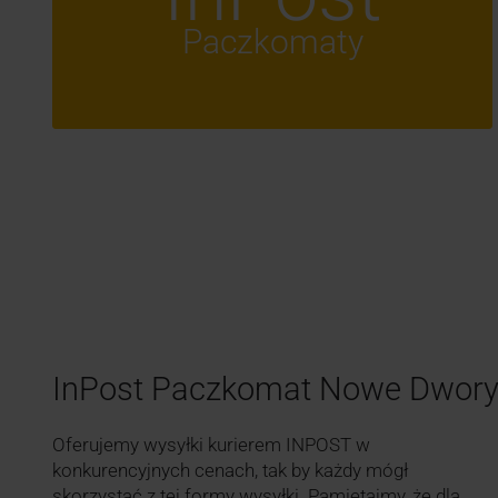
Paczkomaty
InPost Paczkomat Nowe Dwo
Oferujemy wysyłki kurierem INPOST w
konkurencyjnych cenach, tak by każdy mógł
skorzystać z tej formy wysyłki. Pamiętajmy, że dla