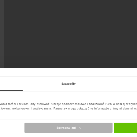
Szczegóły
t Paczkomat
ania treści i reklam, aby oferować funkcje społecznościowe i analizować ruch w naszej witrynie
ciowym, reklamowym i analitycznym. Partnerzy mogą połączyć te informacje z innymi danymi o
Spersonalizuj