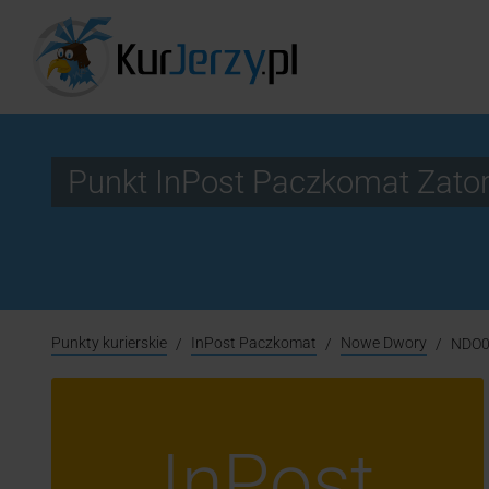
Punkt InPost Paczkomat Zat
Punkty kurierskie
InPost Paczkomat
Nowe Dwory
NDO
InPost