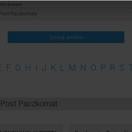
erz kuriera
Szukaj punktu
E
F
G
H
I
J
K
L
M
N
O
P
R
S
InPost Paczkomat