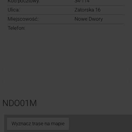
Kod pocztowy:
34-114
Ulica:
Zatorska 16
Miejscowość:
Nowe Dwory
Telefon:
ry NDO01M
Wyznacz trase na mapie