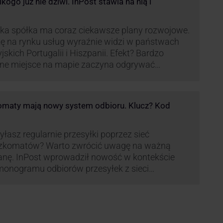
ogo już nie dziwi. InPost stawia na nią i
ka spółka ma coraz ciekawsze plany rozwojowe.
ę na rynku usług wyraźnie widzi w państwach
yjskich Portugalii i Hiszpanii. Efekt? Bardzo
ne miejsce na mapie zaczyna odgrywać
pania, w której dynamika wzrostu usług w
ach Paczkomatów musi zrobić wrażenie.
maty mają nowy system odbioru. Klucz? Kod
łasz regularnie przesyłki poprzez sieć
zkomatów? Warto zwrócić uwagę na ważną
nę. InPost wprowadził nowość w kontekście
onogramu odbiorów przesyłek z sieci
omatów paczkowych.