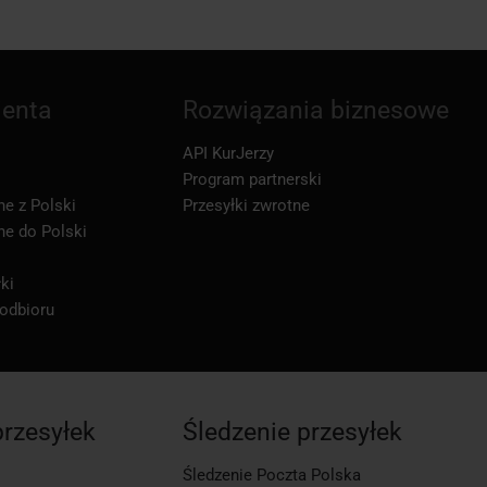
ienta
Rozwiązania biznesowe
API KurJerzy
Program partnerski
ne z Polski
Przesyłki zwrotne
ne do Polski
ki
 odbioru
przesyłek
Śledzenie przesyłek
Śledzenie Poczta Polska