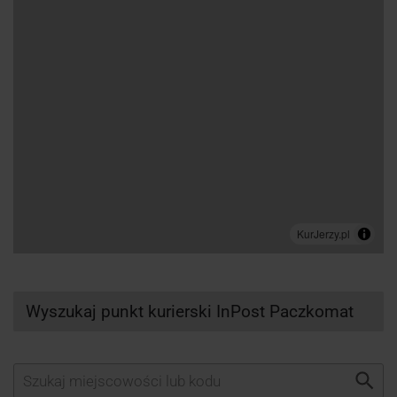
Wyszukaj punkt kurierski InPost Paczkomat