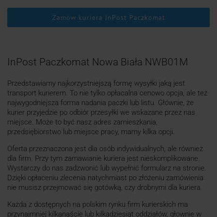
Zamów kuriera InPost Paczkomat
InPost Paczkomat Nowa Biała NWB01M
Przedstawiamy najkorzystniejszą formę wysyłki jaką jest
transport kurierem. To nie tylko opłacalna cenowo opcja, ale też
najwygodniejsza forma nadania paczki lub listu. Głównie, że
kurier przyjedzie po odbiór przesyłki we wskazane przez nas
miejsce. Może to być nasz adres zamieszkania,
przedsiębiorstwo lub miejsce pracy, mamy kilka opcji.
Oferta przeznaczona jest dla osób indywidualnych, ale również
dla firm. Przy tym zamawianie kuriera jest nieskomplikowane.
Wystarczy do nas zadzwonić lub wypełnić formularz na stronie.
Dzięki opłaceniu zlecenia natychmiast po złożeniu zamówienia
nie musisz przejmować się gotówką, czy drobnymi dla kuriera.
Każda z dostępnych na polskim rynku firm kurierskich ma
przynajmniej kilkanaście lub kilkadziesiąt oddziałów, głownie w