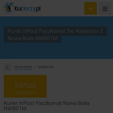
Punkt InPost Paczkomat Św. Katarzyny 2
Nowa Biała NWB01M
Wyceń przesyłkę
Zamów kuriera
Śledzenie przesyłki
Nowa Biała
NWB01M
Blog
InPost
Cennik
Paczkomaty
Kontakt
Kurier InPost Paczkomat Nowa Biała
NWB01M