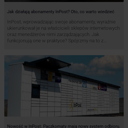
Jak działają abonamenty InPost? Oto, co warto wiedzieć
InPost, wprowadzając swoje abonamenty, wyraźnie
ukierunkował je na właścicieli sklepów internetowych
oraz menedżerów nimi zarządzających. Jak
funkcjonują one w praktyce? Spójrzmy na to z
perspektywy właśnie osób odpowiedzialnych za
sprawne dostawy produktów w skali masowej.
Nowość w InPost: Paczkomaty mają nowy system odbioru.