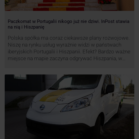
Paczkomat w Portugalii nikogo już nie dziwi. InPost stawia
na nią i Hiszpanię
Polska spółka ma coraz ciekawsze plany rozwojowe.
Niszę na rynku usług wyraźnie widzi w państwach
iberyjskich Portugalii i Hiszpanii. Efekt? Bardzo ważne
miejsce na mapie zaczyna odgrywać Hiszpania, w
której dynamika wzrostu usług w ramach
Paczkomatów musi zrobić wrażenie.