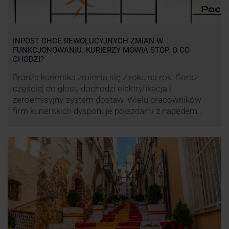
INPOST CHCE REWOLUCYJNYCH ZMIAN W
FUNKCJONOWANIU. KURIERZY MÓWIĄ STOP. O CO
CHODZI?
Branża kurierska zmienia się z roku na rok. Coraz
częściej do głosu dochodzi elektryfikacja i
zeroemisyjny system dostaw. Wielu pracowników
firm kurierskich dysponuje pojazdami z napędem
elektrycznym, obniżając koszt pracy (co widać m.in.
po flocie pojazdów DPD). Zmiany w systemie dostaw,
ale też sposobie rozliczania pracy postanowił
wprowadzić również InPost. To wzbudziło ogromny
sprzeciw pracowników …