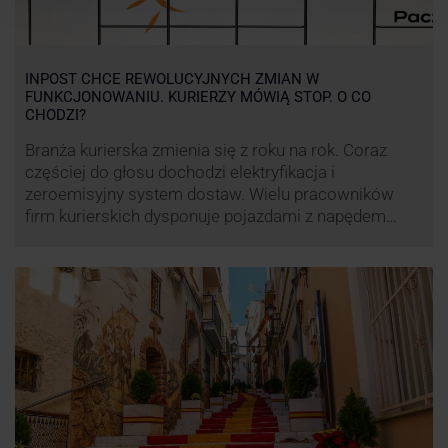
INPOST CHCE REWOLUCYJNYCH ZMIAN W
FUNKCJONOWANIU. KURIERZY MÓWIĄ STOP. O CO
CHODZI?
Branża kurierska zmienia się z roku na rok. Coraz
częściej do głosu dochodzi elektryfikacja i
zeroemisyjny system dostaw. Wielu pracowników
firm kurierskich dysponuje pojazdami z napędem
elektrycznym, obniżając koszt pracy (co widać m.in.
po flocie pojazdów DPD). Zmiany w systemie dostaw,
ale też sposobie rozliczania pracy postanowił
wprowadzić również InPost. To wzbudziło ogromny
sprzeciw pracowników …