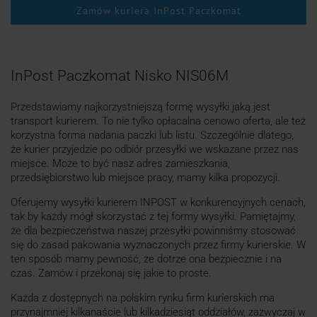
Zamów kuriera InPost Paczkomat
InPost Paczkomat Nisko NIS06M
Przedstawiamy najkorzystniejszą formę wysyłki jaką jest
transport kurierem. To nie tylko opłacalna cenowo oferta, ale też
korzystna forma nadania paczki lub listu. Szczególnie dlatego,
że kurier przyjedzie po odbiór przesyłki we wskazane przez nas
miejsce. Może to być nasz adres zamieszkania,
przedsiębiorstwo lub miejsce pracy, mamy kilka propozycji.
Oferujemy wysyłki kurierem INPOST w konkurencyjnych cenach,
tak by każdy mógł skorzystać z tej formy wysyłki. Pamiętajmy,
że dla bezpieczeństwa naszej przesyłki powinniśmy stosować
się do zasad pakowania wyznaczonych przez firmy kurierskie. W
ten sposób mamy pewność, że dotrze ona bezpiecznie i na
czas. Zamów i przekonaj się jakie to proste.
Każda z dostępnych na polskim rynku firm kurierskich ma
przynajmniej kilkanaście lub kilkadziesiąt oddziałów, zazwyczaj w