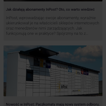
Jak działają abonamenty InPost? Oto, co warto wiedzieć
InPost, wprowadzając swoje abonamenty, wyraźnie
ukierunkował je na właścicieli sklepów internetowych
oraz menedżerów nimi zarządzających. Jak
funkcjonują one w praktyce? Spójrzmy na to z
perspektywy właśnie osób odpowiedzialnych za
sprawne dostawy produktów w skali masowej.
Nowość w InPost: Paczkomaty mają nowy system odbioru.