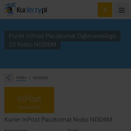
Punkt InPost Paczkomat Dąbrowskiego
23 Nisko NIS06M
Wyceń przesyłkę
Zamów kuriera
Śledzenie przesyłki
Nisko
NIS06M
Blog
InPost
Cennik
Paczkomaty
Kontakt
Kurier InPost Paczkomat Nisko NIS06M
Kod pocztowy:
37-400