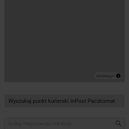
Wyszukaj punkt kurierski InPost Paczkomat