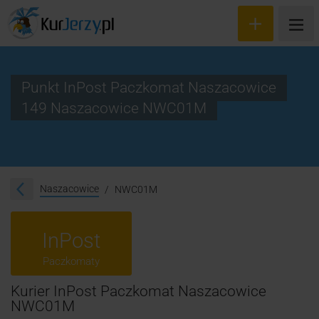
Punkt InPost Paczkomat Naszacowice
149 Naszacowice NWC01M
Wyceń przesyłkę
Zamów kuriera
Śledzenie przesyłki
Naszacowice
NWC01M
Blog
InPost
Cennik
Paczkomaty
Kontakt
Kurier InPost Paczkomat Naszacowice
NWC01M