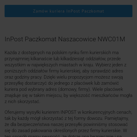
Zamów kuriera InPost Paczkomat
InPost Paczkomat Naszacowice NWC01M
Każda z dostępnych na polskim rynku firm kurierskich ma
przynajmniej kilkanaście lub kilkadziesiąt oddziałów, przede
wszystkim w największych miastach w kraju. Wybierz jeden z
poniższych oddziałów firmy kurierskiej, aby sprawdzić adres
oraz godziny pracy. Dzięki wielu propozycjom możesz swoją
przesyłkę dostarczyć do jednego z placówek lub zamówić
kuriera pod wybrany adres (domowy, firmy). Wiele placówek
znajduje się w takim miejscu, by większość mieszkańców mogła
z nich skorzystać.
Oferujemy wysyłki kurierem INPOST w konkurencyjnych cenach,
tak by każdy mógł skorzystać z tej formy dowozu. Pamiętajmy,
że dla bezpieczeństwa naszej przesyłki powinniśmy stosować
się do zasad pakowania określonych przez firmy kurierskie. W
ten sposób mamy pewność, że dotrze ona bezpiecznie i na