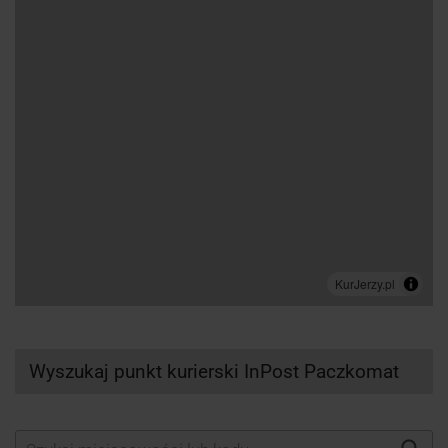
Wyszukaj punkt kurierski InPost Paczkomat