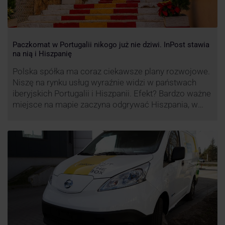
Paczkomat w Portugalii nikogo już nie dziwi. InPost stawia
na nią i Hiszpanię
Polska spółka ma coraz ciekawsze plany rozwojowe.
Niszę na rynku usług wyraźnie widzi w państwach
iberyjskich Portugalii i Hiszpanii. Efekt? Bardzo ważne
miejsce na mapie zaczyna odgrywać Hiszpania, w
której dynamika wzrostu usług w ramach
Paczkomatów musi zrobić wrażenie.