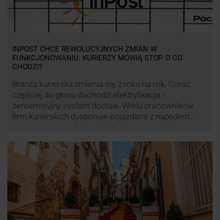
INPOST CHCE REWOLUCYJNYCH ZMIAN W
FUNKCJONOWANIU. KURIERZY MÓWIĄ STOP. O CO
CHODZI?
Branża kurierska zmienia się z roku na rok. Coraz
częściej do głosu dochodzi elektryfikacja i
zeroemisyjny system dostaw. Wielu pracowników
firm kurierskich dysponuje pojazdami z napędem
elektrycznym, obniżając koszt pracy (co widać m.in.
po flocie pojazdów DPD). Zmiany w systemie dostaw,
ale też sposobie rozliczania pracy postanowił
wprowadzić również InPost. To wzbudziło ogromny
sprzeciw pracowników …