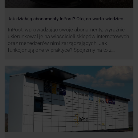
Jak działają abonamenty InPost? Oto, co warto wiedzieć
InPost, wprowadzając swoje abonamenty, wyraźnie
ukierunkował je na właścicieli sklepów internetowych
oraz menedżerów nimi zarządzających. Jak
funkcjonują one w praktyce? Spójrzmy na to z
perspektywy właśnie osób odpowiedzialnych za
sprawne dostawy produktów w skali masowej.