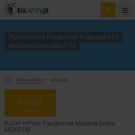
Punkt InPost Paczkomat Krakowska 62
Mszana Dolna MDL01M
Wyceń przesyłkę
Zamów kuriera
Śledzenie przesyłki
Mszana Dolna
MDL01M
Blog
InPost
Cennik
Paczkomaty
Kontakt
Kurier InPost Paczkomat Mszana Dolna
MDL01M