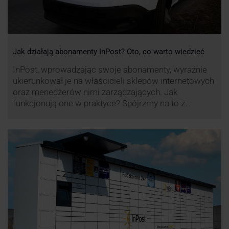
Jak działają abonamenty InPost? Oto, co warto wiedzieć
InPost, wprowadzając swoje abonamenty, wyraźnie
ukierunkował je na właścicieli sklepów internetowych
oraz menedżerów nimi zarządzających. Jak
funkcjonują one w praktyce? Spójrzmy na to z
perspektywy właśnie osób odpowiedzialnych za
sprawne dostawy produktów w skali masowej.