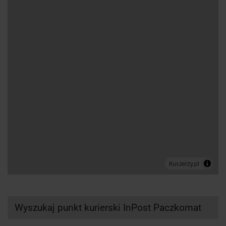
Wyszukaj punkt kurierski InPost Paczkomat