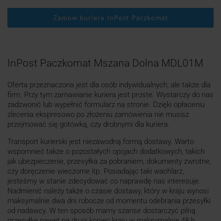
Zamów kuriera InPost Paczkomat
InPost Paczkomat Mszana Dolna MDL01M
Oferta przeznaczona jest dla osób indywidualnych, ale także dla
firm. Przy tym zamawianie kuriera jest proste. Wystarczy do nas
zadzwonić lub wypełnić formularz na stronie. Dzięki opłaceniu
zlecenia ekspresowo po złożeniu zamówienia nie musisz
przejmować się gotówką, czy drobnymi dla kuriera.
Transport kurierski jest niezawodną formą dostawy. Warto
wspomnieć także o pozostałych opcjach dodatkowych, takich
jak ubezpieczenie, przesyłka za pobraniem, dokumenty zwrotne,
czy doręczenie wieczorne itp. Posiadając taki wachlarz,
jesteśmy w stanie zdecydować co naprawdę nas interesuje.
Nadmienić należy także o czasie dostawy, który w kraju wynosi
maksymalnie dwa dni robocze od momentu odebrania przesyłki
od nadawcy. W ten sposób mamy szanse dostarczyć pilną
przesyłkę nawet na drugi koniec kraju w maksymalnie 48 h.