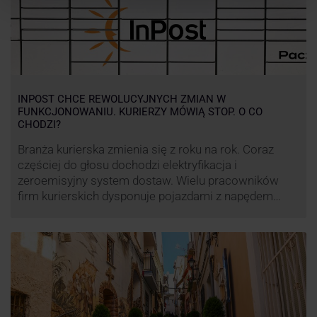
INPOST CHCE REWOLUCYJNYCH ZMIAN W
FUNKCJONOWANIU. KURIERZY MÓWIĄ STOP. O CO
CHODZI?
Branża kurierska zmienia się z roku na rok. Coraz
częściej do głosu dochodzi elektryfikacja i
zeroemisyjny system dostaw. Wielu pracowników
firm kurierskich dysponuje pojazdami z napędem
elektrycznym, obniżając koszt pracy (co widać m.in.
po flocie pojazdów DPD). Zmiany w systemie dostaw,
ale też sposobie rozliczania pracy postanowił
wprowadzić również InPost. To wzbudziło ogromny
sprzeciw pracowników …