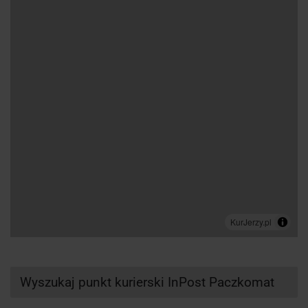
Wyszukaj punkt kurierski InPost Paczkomat