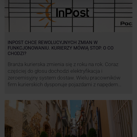
INPOST CHCE REWOLUCYJNYCH ZMIAN W
FUNKCJONOWANIU. KURIERZY MÓWIĄ STOP. O CO
CHODZI?
Branża kurierska zmienia się z roku na rok. Coraz
częściej do głosu dochodzi elektryfikacja i
zeroemisyjny system dostaw. Wielu pracowników
firm kurierskich dysponuje pojazdami z napędem
elektrycznym, obniżając koszt pracy (co widać m.in.
po flocie pojazdów DPD). Zmiany w systemie dostaw,
ale też sposobie rozliczania pracy postanowił
wprowadzić również InPost. To wzbudziło ogromny
sprzeciw pracowników …