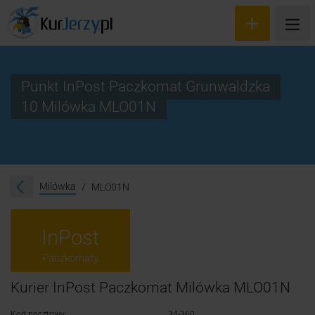
Punkt InPost Paczkomat Grunwaldzka
10 Milówka MLO01N
Wyceń przesyłkę
Zamów kuriera
Śledzenie przesyłki
Milówka
MLO01N
Blog
InPost
Cennik
Paczkomaty
Kontakt
Kurier InPost Paczkomat Milówka MLO01N
Kod pocztowy:
34-360