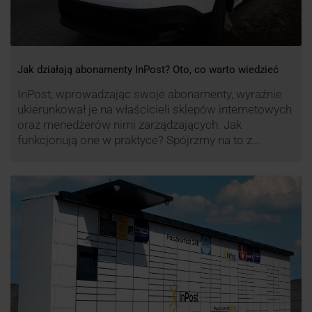
Jak działają abonamenty InPost? Oto, co warto wiedzieć
InPost, wprowadzając swoje abonamenty, wyraźnie
ukierunkował je na właścicieli sklepów internetowych
oraz menedżerów nimi zarządzających. Jak
funkcjonują one w praktyce? Spójrzmy na to z
perspektywy właśnie osób odpowiedzialnych za
sprawne dostawy produktów w skali masowej.