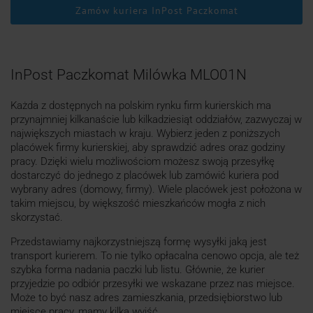
Zamów kuriera InPost Paczkomat
InPost Paczkomat Milówka MLO01N
Każda z dostępnych na polskim rynku firm kurierskich ma
przynajmniej kilkanaście lub kilkadziesiąt oddziałów, zazwyczaj w
największych miastach w kraju. Wybierz jeden z poniższych
placówek firmy kurierskiej, aby sprawdzić adres oraz godziny
pracy. Dzięki wielu możliwościom możesz swoją przesyłkę
dostarczyć do jednego z placówek lub zamówić kuriera pod
wybrany adres (domowy, firmy). Wiele placówek jest położona w
takim miejscu, by większość mieszkańców mogła z nich
skorzystać.
Przedstawiamy najkorzystniejszą formę wysyłki jaką jest
transport kurierem. To nie tylko opłacalna cenowo opcja, ale też
szybka forma nadania paczki lub listu. Głównie, że kurier
przyjedzie po odbiór przesyłki we wskazane przez nas miejsce.
Może to być nasz adres zamieszkania, przedsiębiorstwo lub
miejsce pracy, mamy kilka wyjść.