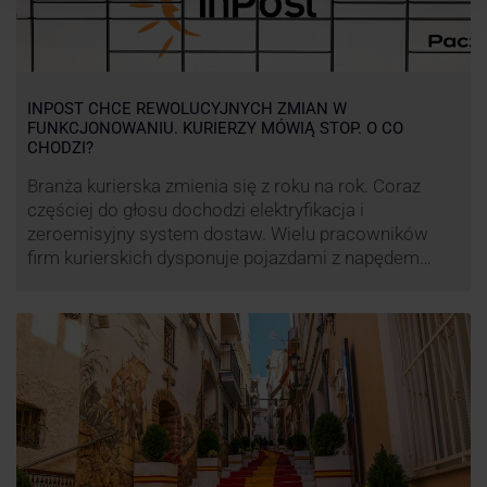
INPOST CHCE REWOLUCYJNYCH ZMIAN W
FUNKCJONOWANIU. KURIERZY MÓWIĄ STOP. O CO
CHODZI?
Branża kurierska zmienia się z roku na rok. Coraz
częściej do głosu dochodzi elektryfikacja i
zeroemisyjny system dostaw. Wielu pracowników
firm kurierskich dysponuje pojazdami z napędem
elektrycznym, obniżając koszt pracy (co widać m.in.
po flocie pojazdów DPD). Zmiany w systemie dostaw,
ale też sposobie rozliczania pracy postanowił
wprowadzić również InPost. To wzbudziło ogromny
sprzeciw pracowników …