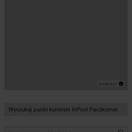
Wyszukaj punkt kurierski InPost Paczkomat