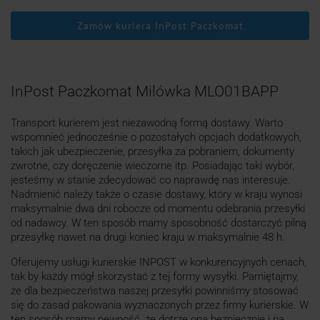
Zamów kuriera InPost Paczkomat
InPost Paczkomat Milówka MLO01BAPP
Transport kurierem jest niezawodną formą dostawy. Warto
wspomnieć jednocześnie o pozostałych opcjach dodatkowych,
takich jak ubezpieczenie, przesyłka za pobraniem, dokumenty
zwrotne, czy doręczenie wieczorne itp. Posiadając taki wybór,
jesteśmy w stanie zdecydować co naprawdę nas interesuje.
Nadmienić należy także o czasie dostawy, który w kraju wynosi
maksymalnie dwa dni robocze od momentu odebrania przesyłki
od nadawcy. W ten sposób mamy sposobność dostarczyć pilną
przesyłkę nawet na drugi koniec kraju w maksymalnie 48 h.
Oferujemy usługi kurierskie INPOST w konkurencyjnych cenach,
tak by każdy mógł skorzystać z tej formy wysyłki. Pamiętajmy,
że dla bezpieczeństwa naszej przesyłki powinniśmy stosować
się do zasad pakowania wyznaczonych przez firmy kurierskie. W
ten sposób mamy pewność, że dotrze ona bezpiecznie i na