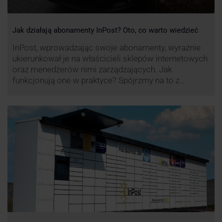
Jak działają abonamenty InPost? Oto, co warto wiedzieć
InPost, wprowadzając swoje abonamenty, wyraźnie
ukierunkował je na właścicieli sklepów internetowych
oraz menedżerów nimi zarządzających. Jak
funkcjonują one w praktyce? Spójrzmy na to z
perspektywy właśnie osób odpowiedzialnych za
sprawne dostawy produktów w skali masowej.