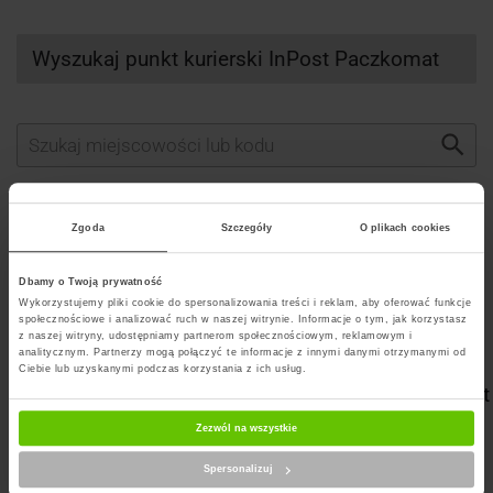
Wyszukaj punkt kurierski InPost Paczkomat
Wybierz kuriera
Zgoda
Szczegóły
O plikach cookies
Dbamy o Twoją prywatność
Wykorzystujemy pliki cookie do spersonalizowania treści i reklam, aby oferować funkcje
Szukaj punktu
społecznościowe i analizować ruch w naszej witrynie. Informacje o tym, jak korzystasz
z naszej witryny, udostępniamy partnerom społecznościowym, reklamowym i
analitycznym. Partnerzy mogą połączyć te informacje z innymi danymi otrzymanymi od
Ciebie lub uzyskanymi podczas korzystania z ich usług.
Artykuły na blogu powiązane z InPost Paczkomat
Zezwól na wszystkie
Spersonalizuj