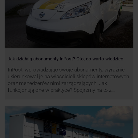
Jak działają abonamenty InPost? Oto, co warto wiedzieć
InPost, wprowadzając swoje abonamenty, wyraźnie
ukierunkował je na właścicieli sklepów internetowych
oraz menedżerów nimi zarządzających. Jak
funkcjonują one w praktyce? Spójrzmy na to z
perspektywy właśnie osób odpowiedzialnych za
sprawne dostawy produktów w skali masowej.