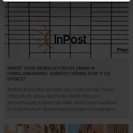
INPOST CHCE REWOLUCYJNYCH ZMIAN W
FUNKCJONOWANIU. KURIERZY MÓWIĄ STOP. O CO
CHODZI?
Branża kurierska zmienia się z roku na rok. Coraz
częściej do głosu dochodzi elektryfikacja i
zeroemisyjny system dostaw. Wielu pracowników
firm kurierskich dysponuje pojazdami z napędem
elektrycznym, obniżając koszt pracy (co widać m.in.
po flocie pojazdów DPD). Zmiany w systemie dostaw,
ale też sposobie rozliczania pracy postanowił