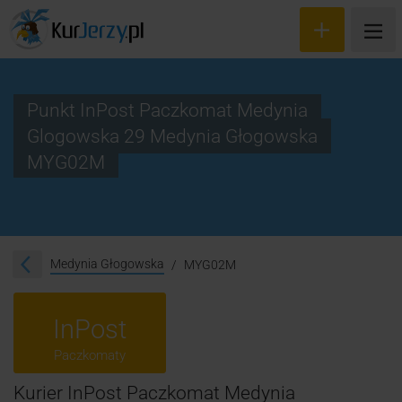
Punkt InPost Paczkomat Medynia
Glogowska 29 Medynia Głogowska
Wyceń przesyłkę
MYG02M
Zamów kuriera
Śledzenie przesyłki
Medynia Głogowska
MYG02M
Blog
Cennik
InPost
Kontakt
Paczkomaty
Kurier InPost Paczkomat Medynia