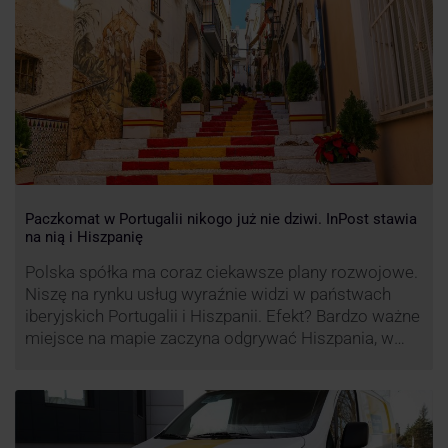
wprowadzić również InPost. To wzbudziło ogromny
sprzeciw pracowników …
Paczkomat w Portugalii nikogo już nie dziwi. InPost stawia
na nią i Hiszpanię
Polska spółka ma coraz ciekawsze plany rozwojowe.
Niszę na rynku usług wyraźnie widzi w państwach
iberyjskich Portugalii i Hiszpanii. Efekt? Bardzo ważne
miejsce na mapie zaczyna odgrywać Hiszpania, w
której dynamika wzrostu usług w ramach
Paczkomatów musi zrobić wrażenie.