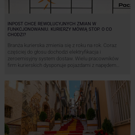
INPOST CHCE REWOLUCYJNYCH ZMIAN W
FUNKCJONOWANIU. KURIERZY MÓWIĄ STOP. O CO
CHODZI?
Branża kurierska zmienia się z roku na rok. Coraz
częściej do głosu dochodzi elektryfikacja i
zeroemisyjny system dostaw. Wielu pracowników
firm kurierskich dysponuje pojazdami z napędem
elektrycznym, obniżając koszt pracy (co widać m.in.
po flocie pojazdów DPD). Zmiany w systemie dostaw,
ale też sposobie rozliczania pracy postanowił
wprowadzić również InPost. To wzbudziło ogromny
sprzeciw pracowników …