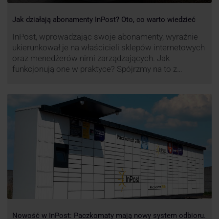
Jak działają abonamenty InPost? Oto, co warto wiedzieć
InPost, wprowadzając swoje abonamenty, wyraźnie
ukierunkował je na właścicieli sklepów internetowych
oraz menedżerów nimi zarządzających. Jak
funkcjonują one w praktyce? Spójrzmy na to z
perspektywy właśnie osób odpowiedzialnych za
sprawne dostawy produktów w skali masowej.
Nowość w InPost: Paczkomaty mają nowy system odbioru.