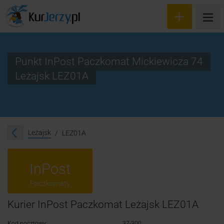
Punkt InPost Paczkomat Mickiewicza 74
Leżajsk LEZ01A
Wyceń przesyłkę
Zamów kuriera
Śledzenie przesyłki
Leżajsk
LEZ01A
Blog
InPost
Cennik
Paczkomaty
Kontakt
Kurier InPost Paczkomat Leżajsk LEZ01A
Kod pocztowy:
37-300