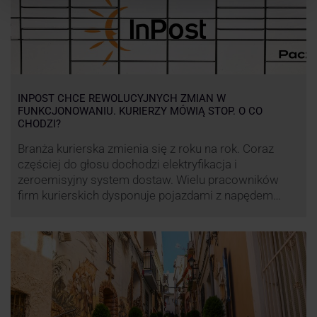
INPOST CHCE REWOLUCYJNYCH ZMIAN W
FUNKCJONOWANIU. KURIERZY MÓWIĄ STOP. O CO
CHODZI?
Branża kurierska zmienia się z roku na rok. Coraz
częściej do głosu dochodzi elektryfikacja i
zeroemisyjny system dostaw. Wielu pracowników
firm kurierskich dysponuje pojazdami z napędem
elektrycznym, obniżając koszt pracy (co widać m.in.
po flocie pojazdów DPD). Zmiany w systemie dostaw,
ale też sposobie rozliczania pracy postanowił
wprowadzić również InPost. To wzbudziło ogromny
sprzeciw pracowników …