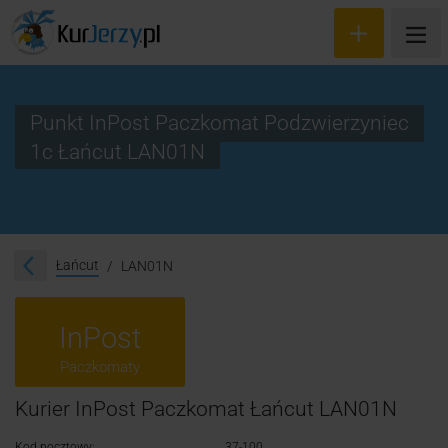
Punkt InPost Paczkomat Podzwierzyniec
1c Łańcut LAN01N
Wyceń przesyłkę
Zamów kuriera
Śledzenie przesyłki
Łańcut
LAN01N
Blog
InPost
Cennik
Paczkomaty
Kontakt
Kurier InPost Paczkomat Łańcut LAN01N
Kod pocztowy:
37-100