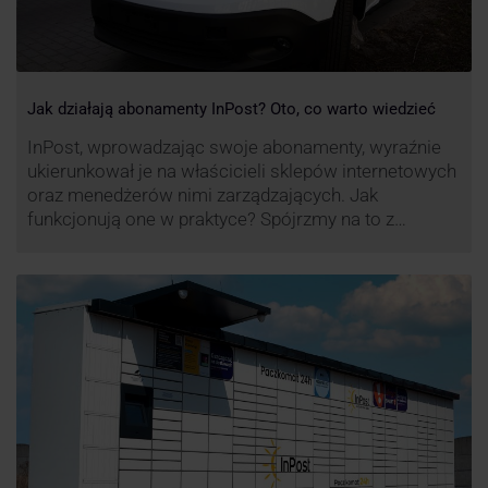
Jak działają abonamenty InPost? Oto, co warto wiedzieć
InPost, wprowadzając swoje abonamenty, wyraźnie
ukierunkował je na właścicieli sklepów internetowych
oraz menedżerów nimi zarządzających. Jak
funkcjonują one w praktyce? Spójrzmy na to z
perspektywy właśnie osób odpowiedzialnych za
sprawne dostawy produktów w skali masowej.