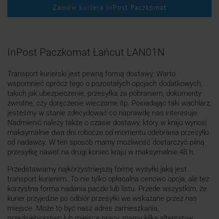
Zamów kuriera InPost Paczkomat
InPost Paczkomat Łańcut LAN01N
Transport kurierski jest pewną formą dostawy. Warto
wspomnieć oprócz tego o pozostałych opcjach dodatkowych,
takich jak ubezpieczenie, przesyłka za pobraniem, dokumenty
zwrotne, czy doręczenie wieczorne itp. Posiadając taki wachlarz,
jesteśmy w stanie zdecydować co naprawdę nas interesuje.
Nadmienić należy także o czasie dostawy, który w kraju wynosi
maksymalnie dwa dni robocze od momentu odebrania przesyłki
od nadawcy. W ten sposób mamy możliwość dostarczyć pilną
przesyłkę nawet na drugi koniec kraju w maksymalnie 48 h.
Przedstawiamy najkorzystniejszą formę wysyłki jaką jest
transport kurierem. To nie tylko opłacalna cenowo opcja, ale też
korzystna forma nadania paczki lub listu. Przede wszystkim, że
kurier przyjedzie po odbiór przesyłki we wskazane przez nas
miejsce. Może to być nasz adres zamieszkania,
przedsiębiorstwo lub miejsce pracy, mamy kilka alternatyw.