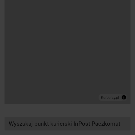
Wyszukaj punkt kurierski InPost Paczkomat