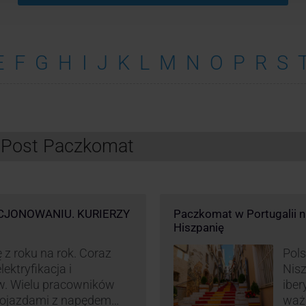
E
F
G
H
I
J
K
L
M
N
O
P
R
S
InPost Paczkomat
CJONOWANIU. KURIERZY
Paczkomat w Portugalii nik
Hiszpanię
 z roku na rok. Coraz
Pols
ektryfikacja i
Nisz
w. Wielu pracowników
iber
 pojazdami z napędem
waż