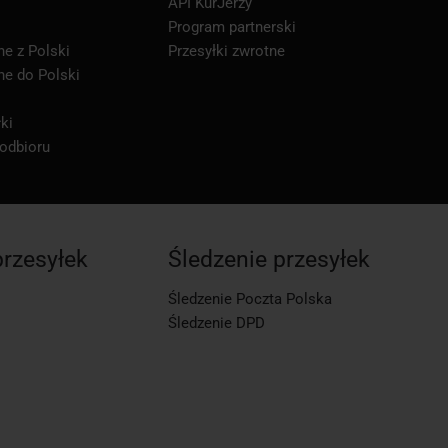
API KurJerzy
Program partnerski
ne z Polski
Przesyłki zwrotne
ne do Polski
ki
 odbioru
przesyłek
Śledzenie przesyłek
Śledzenie Poczta Polska
Śledzenie DPD