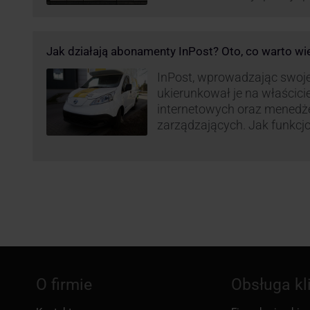
elektrycznym, obniżając kos
po flocie pojazdów DPD). Z
dostaw, ale też sposobie roz
Jak działają abonamenty InPost? Oto, co warto wi
postanowił wprowadzić równ
wzbudziło ogromny sprzec
InPost, wprowadzając swoj
ukierunkował je na właścici
internetowych oraz menedż
zarządzających. Jak funkcj
Spójrzmy na to z perspekty
odpowiedzialnych za spraw
w skali masowej.
O firmie
Obsługa kl