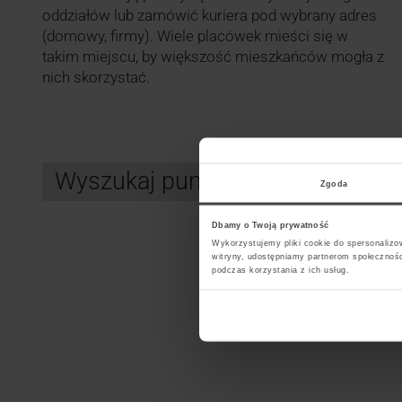
oddziałów lub zamówić kuriera pod wybrany adres
(domowy, firmy). Wiele placówek mieści się w
takim miejscu, by większość mieszkańców mogła z
nich skorzystać.
Wyszukaj punkt kurierski InPos
Zgoda
Dbamy o Twoją prywatność
Wykorzystujemy pliki cookie do spersonalizow
Search
witryny, udostępniamy partnerom społecznoś
podczas korzystania z ich usług.
Wybi