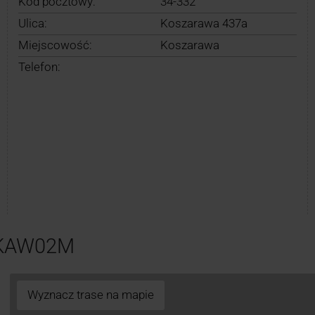
Kod pocztowy:
34-332
Ulica:
Koszarawa 437a
Miejscowość:
Koszarawa
Telefon:
 KAW02M
Wyznacz trase na mapie