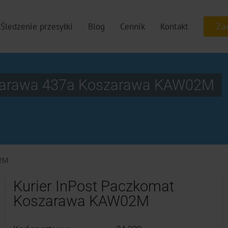
Śledzenie przesyłki
Blog
Cennik
Kontakt
szarawa 437a Koszarawa KAW02M
2M
Kurier InPost Paczkomat
Koszarawa KAW02M