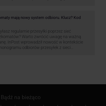
pania, w której dynamika wzrostu usług w
ach Paczkomatów musi zrobić wrażenie.
maty mają nowy system odbioru. Klucz? Kod
łasz regularnie przesyłki poprzez sieć
zkomatów? Warto zwrócić uwagę na ważną
nę. InPost wprowadził nowość w kontekście
onogramu odbiorów przesyłek z sieci
omatów paczkowych.
Bądź na bieżąco