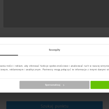
t Paczkomat
Szczegóły
ania treści i reklam, aby oferować funkcje społecznościowe i analizować ruch w naszej witrynie
ciowym, reklamowym i analitycznym. Partnerzy mogą połączyć te informacje z innymi danymi o
erz kuriera
Spersonalizuj
Szukaj punktu