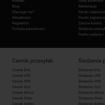
Kontakt
Firmy kurierskie
Blog
Reklamacje
Dlaczego my?
Paczki zagranicz
Aktualności
Paczki zagranicz
Regulamin
Zamów kuriera
Polityka prywatności
Śledzenie przesył
Punkty nadania i
Cennik przesyłek
Śledzenie 
Cennik DHL
Śledzenie DHL
Cennik UPS
Śledzenie UPS
Cennik DPD
Śledzenie DPD
Cennik GLS
Śledzenie GLS
Cennik InPost
Śledzenie InPost
Cennik Orlen
Śledzenie Orlen
Cennik Ambro
Śledzenie Ambro