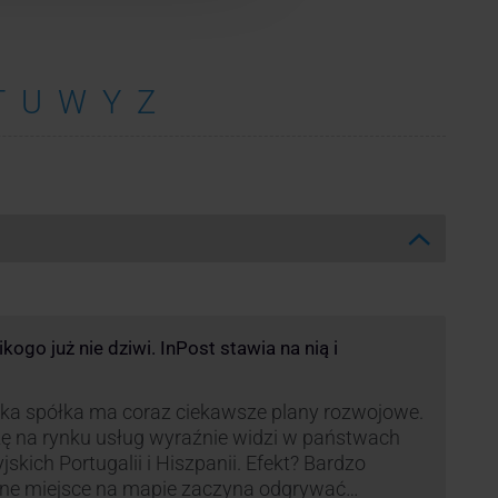
T
U
W
Y
Z
ogo już nie dziwi. InPost stawia na nią i
ka spółka ma coraz ciekawsze plany rozwojowe.
ę na rynku usług wyraźnie widzi w państwach
yjskich Portugalii i Hiszpanii. Efekt? Bardzo
ne miejsce na mapie zaczyna odgrywać