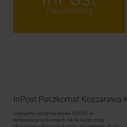
Paczkomaty
InPost Paczkomat Koszarawa
Oferujemy usługi kurierskie INPOST w
konkurencyjnych cenach, tak by każdy mógł
skorzystać z tej formy dowozu. Pamiętajmy, że dla