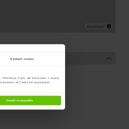
O plikach cookies
. Informacje o tym, jak korzystasz z naszej
trzymanymi od Ciebie lub uzyskanymi
Zezwól na wszystkie