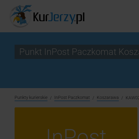
Punkt InPost Paczkomat Ko
Punkty kurierskie
InPost Paczkomat
Koszarawa
KAW0
InPost