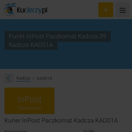
Punkt InPost Paczkomat Kadcza 39
Kadcza KAD01A
Wyceń przesyłkę
Zamów kuriera
Śledzenie przesyłki
Kadcza
KAD01A
Blog
InPost
Cennik
Paczkomaty
Kontakt
Kurier InPost Paczkomat Kadcza KAD01A
Kod pocztowy:
33-389