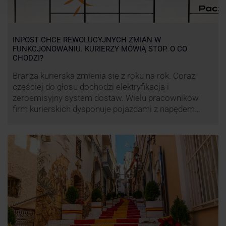
INPOST CHCE REWOLUCYJNYCH ZMIAN W
FUNKCJONOWANIU. KURIERZY MÓWIĄ STOP. O CO
CHODZI?
Branża kurierska zmienia się z roku na rok. Coraz
częściej do głosu dochodzi elektryfikacja i
zeroemisyjny system dostaw. Wielu pracowników
firm kurierskich dysponuje pojazdami z napędem
elektrycznym, obniżając koszt pracy (co widać m.in.
po flocie pojazdów DPD). Zmiany w systemie dostaw,
ale też sposobie rozliczania pracy postanowił
wprowadzić również InPost. To wzbudziło ogromny
sprzeciw pracowników …