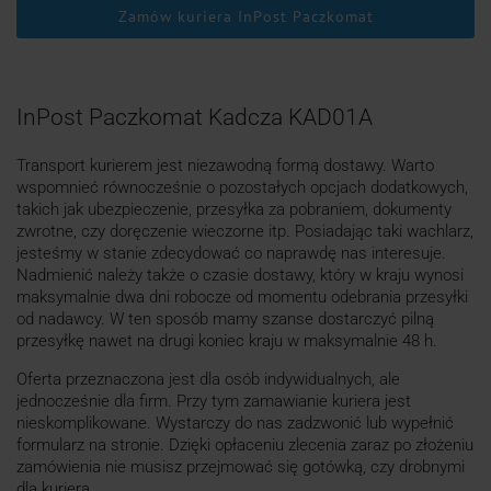
Zamów kuriera InPost Paczkomat
InPost Paczkomat Kadcza KAD01A
Transport kurierem jest niezawodną formą dostawy. Warto
wspomnieć równocześnie o pozostałych opcjach dodatkowych,
takich jak ubezpieczenie, przesyłka za pobraniem, dokumenty
zwrotne, czy doręczenie wieczorne itp. Posiadając taki wachlarz,
jesteśmy w stanie zdecydować co naprawdę nas interesuje.
Nadmienić należy także o czasie dostawy, który w kraju wynosi
maksymalnie dwa dni robocze od momentu odebrania przesyłki
od nadawcy. W ten sposób mamy szanse dostarczyć pilną
przesyłkę nawet na drugi koniec kraju w maksymalnie 48 h.
Oferta przeznaczona jest dla osób indywidualnych, ale
jednocześnie dla firm. Przy tym zamawianie kuriera jest
nieskomplikowane. Wystarczy do nas zadzwonić lub wypełnić
formularz na stronie. Dzięki opłaceniu zlecenia zaraz po złożeniu
zamówienia nie musisz przejmować się gotówką, czy drobnymi
dla kuriera.