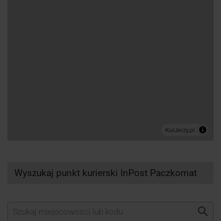
Wyszukaj punkt kurierski InPost Paczkomat