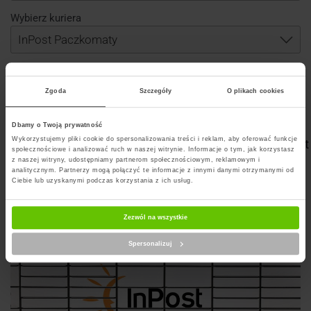
Wybierz kuriera
Zgoda
Szczegóły
O plikach cookies
Szukaj punktu
Dbamy o Twoją prywatność
Wykorzystujemy pliki cookie do spersonalizowania treści i reklam, aby oferować funkcje
Artykuły na blogu powiązane z InPost Paczkomat
społecznościowe i analizować ruch w naszej witrynie. Informacje o tym, jak korzystasz
z naszej witryny, udostępniamy partnerom społecznościowym, reklamowym i
analitycznym. Partnerzy mogą połączyć te informacje z innymi danymi otrzymanymi od
Ciebie lub uzyskanymi podczas korzystania z ich usług.
Zezwól na wszystkie
Spersonalizuj