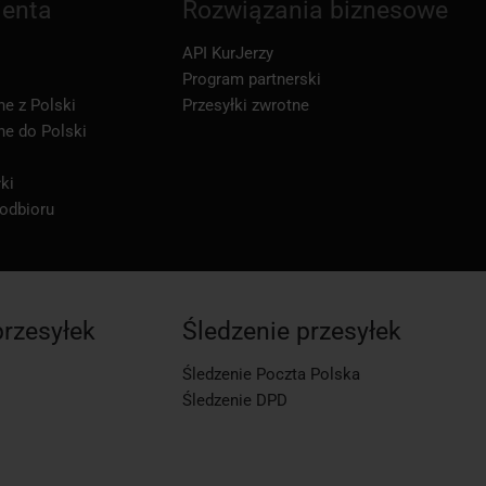
ienta
Rozwiązania biznesowe
API KurJerzy
Program partnerski
ne z Polski
Przesyłki zwrotne
ne do Polski
ki
 odbioru
przesyłek
Śledzenie przesyłek
Śledzenie Poczta Polska
Śledzenie DPD