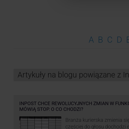
A
B
C
D
Artykuły na blogu powiązane z 
INPOST CHCE REWOLUCYJNYCH ZMIAN W FUNK
MÓWIĄ STOP. O CO CHODZI?
Branża kurierska zmienia się
częściej do głosu dochodzi el