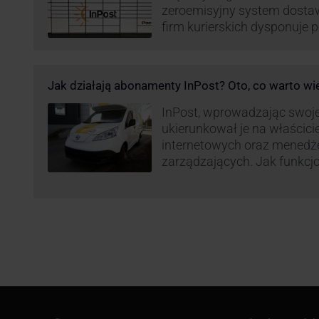
zeroemisyjny system dosta
firm kurierskich dysponuje
elektrycznym, obniżając kos
po flocie pojazdów DPD). Z
dostaw, ale też sposobie roz
Jak działają abonamenty InPost? Oto, co warto wi
postanowił wprowadzić równ
wzbudziło ogromny sprzec
InPost, wprowadzając swoj
ukierunkował je na właścici
internetowych oraz menedż
zarządzających. Jak funkcj
Spójrzmy na to z perspekty
odpowiedzialnych za spraw
w skali masowej.