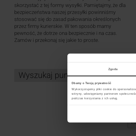
skorzystać z tej formy wysyłki. Pamiętajmy, że dla
bezpieczeństwa naszej przesyłki powinniśmy
stosować się do zasad pakowania określonych
przez firmy kurierskie. W ten sposób mamy
pewność, że dotrze ona bezpiecznie i na czas.
Zamów i przekonaj się jakie to proste.
Zgoda
Wyszukaj punkt kurierski InPos
Dbamy o Twoją prywatność
Wykorzystujemy pliki cookie do spersonalizow
witryny, udostępniamy partnerom społecznoś
podczas korzystania z ich usług.
Search
Wybi