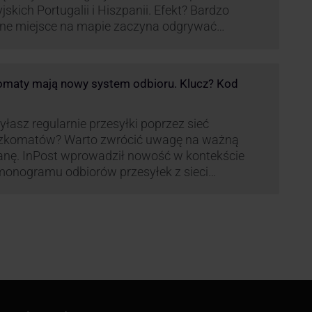
yjskich Portugalii i Hiszpanii. Efekt? Bardzo
ne miejsce na mapie zaczyna odgrywać
pania, w której dynamika wzrostu usług w
ach Paczkomatów musi zrobić wrażenie.
maty mają nowy system odbioru. Klucz? Kod
łasz regularnie przesyłki poprzez sieć
zkomatów? Warto zwrócić uwagę na ważną
nę. InPost wprowadził nowość w kontekście
onogramu odbiorów przesyłek z sieci
omatów paczkowych.