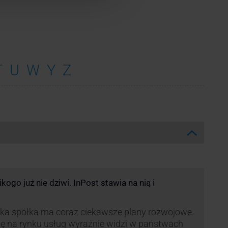
T
U
W
Y
Z
ogo już nie dziwi. InPost stawia na nią i
ka spółka ma coraz ciekawsze plany rozwojowe.
ę na rynku usług wyraźnie widzi w państwach