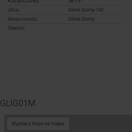
Kod pocztowy:
38-131
Ulica:
Glinik Górny 142
Miejscowość:
Glinik Górny
Telefon:
y GLIG01M
Wyznacz trase na mapie