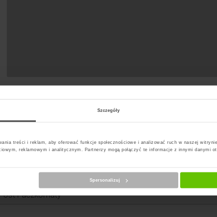
Szczegóły
t Paczkomat
ania treści i reklam, aby oferować funkcje społecznościowe i analizować ruch w naszej witrynie
ciowym, reklamowym i analitycznym. Partnerzy mogą połączyć te informacje z innymi danymi o
erz kuriera
Spersonalizuj