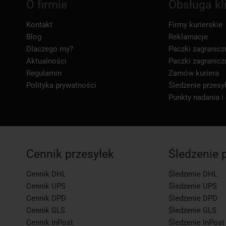
O firmie
Obsługa kl
Kontakt
Firmy kurierskie
Blog
Reklamacje
Dlaczego my?
Paczki zagranicz
Aktualności
Paczki zagranicz
Regulamin
Zamów kuriera
Polityka prywatności
Śledzenie przesył
Punkty nadania i
Cennik przesyłek
Śledzenie 
Cennik DHL
Śledzenie DHL
Cennik UPS
Śledzenie UPS
Cennik DPD
Śledzenie DPD
Cennik GLS
Śledzenie GLS
Cennik InPost
Śledzenie InPost