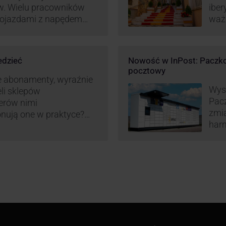
w. Wielu pracowników
iber
 pojazdami z napędem
waż
zt pracy (co widać m.in.
Hisz
miany w systemie
ram
liczania pracy
edzieć
Nowość w InPost: Paczko
ież InPost. To
pocztowy
iw pracowników …
e abonamenty, wyraźnie
Wysy
eli sklepów
Pac
erów nimi
zmia
onują one w praktyce?
harm
wy właśnie osób
aut
ne dostawy produktów