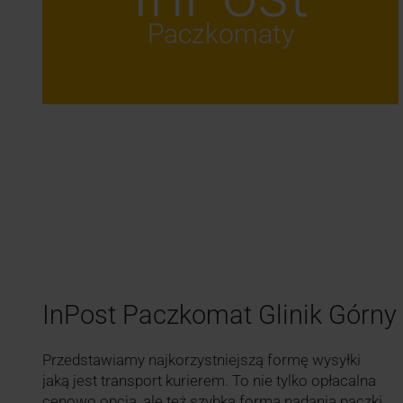
Paczkomaty
InPost Paczkomat Glinik Górn
Przedstawiamy najkorzystniejszą formę wysyłki
jaką jest transport kurierem. To nie tylko opłacalna
cenowo opcja, ale też szybka forma nadania paczki