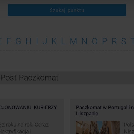
Szukaj punktu
E
F
G
H
I
J
K
L
M
N
O
P
R
S
InPost Paczkomat
CJONOWANIU. KURIERZY
Paczkomat w Portugalii nik
Hiszpanię
 z roku na rok. Coraz
Pols
ektryfikacja i
Nisz