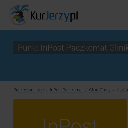
Punkt InPost Paczkomat Glini
Punkty kurierskie
InPost Paczkomat
Glinik Górny
GLIG
InPost