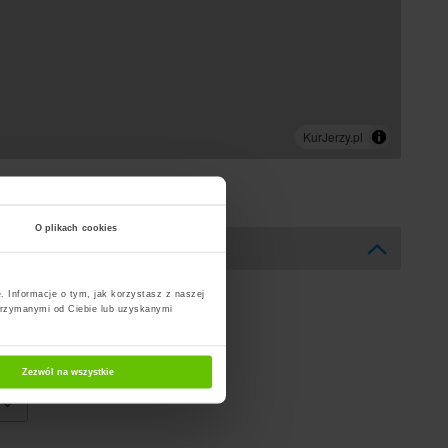
O plikach cookies
. Informacje o tym, jak korzystasz z naszej
trzymanymi od Ciebie lub uzyskanymi
Zezwól na wszystkie