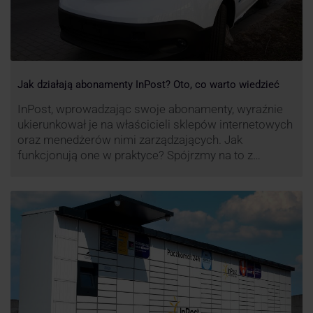
Jak działają abonamenty InPost? Oto, co warto wiedzieć
InPost, wprowadzając swoje abonamenty, wyraźnie
ukierunkował je na właścicieli sklepów internetowych
oraz menedżerów nimi zarządzających. Jak
funkcjonują one w praktyce? Spójrzmy na to z
perspektywy właśnie osób odpowiedzialnych za
sprawne dostawy produktów w skali masowej.