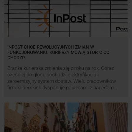
INPOST CHCE REWOLUCYJNYCH ZMIAN W
FUNKCJONOWANIU. KURIERZY MÓWIĄ STOP. O CO
CHODZI?
Branża kurierska zmienia się z roku na rok. Coraz
częściej do głosu dochodzi elektryfikacja i
zeroemisyjny system dostaw. Wielu pracowników
firm kurierskich dysponuje pojazdami z napędem
elektrycznym, obniżając koszt pracy (co widać m.in.
po flocie pojazdów DPD). Zmiany w systemie dostaw,
ale też sposobie rozliczania pracy postanowił
wprowadzić również InPost. To wzbudziło ogromny
sprzeciw pracowników …