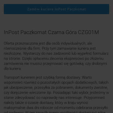
Zamów kuriera InPost Paczkomat
InPost Paczkomat Czarna Góra CZG01M
Oferta przeznaczona jest dla osób indywidualnych, ale
równocześnie dla firm. Przy tym zamawianie kuriera jest
niezłożone. Wystarczy do nas zadzwonić lub wypełnić formularz
na stronie. Dzięki opłaceniu zlecenia ekspresowo po złożeniu
zamówienia nie musisz przejmować się gotówką, czy drobnymi
dla kuriera.
Transport kurierem jest szybką formą dostawy. Warto
wspomnieć również o pozostałych opcjach dodatkowych, takich
jak ubezpieczenie, przesyłka za pobraniem, dokumenty zwrotne,
czy doręczenie wieczorne itp. Posiadając taki wybór, jesteśmy w
stanie zdecydować co naprawdę nas interesuje. Przypomnieć
należy także o czasie dostawy, który w kraju wynosi
maksymalnie dwa dni robocze od momentu odebrania przesyłki
od nadawcy. W ten sposób mamy możliwość dostarczyć pilną