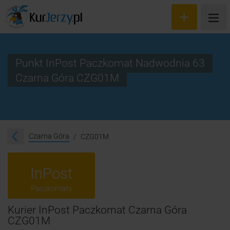
Punkt InPost Paczkomat Nadwodnia 63
Czarna Góra CZG01M
Wyceń przesyłkę
Zamów kuriera
Śledzenie przesyłki
Czarna Góra
CZG01M
Blog
InPost
Cennik
Paczkomaty
Kontakt
Kurier InPost Paczkomat Czarna Góra
CZG01M