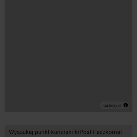
Wyszukaj punkt kurierski InPost Paczkomat