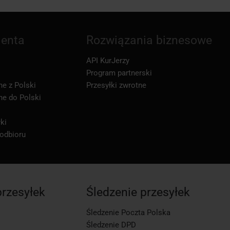
ienta
Rozwiązania biznesowe
API KurJerzy
Program partnerski
ne z Polski
Przesyłki zwrotne
ne do Polski
ki
 odbioru
przesyłek
Śledzenie przesyłek
Śledzenie Poczta Polska
Śledzenie DPD