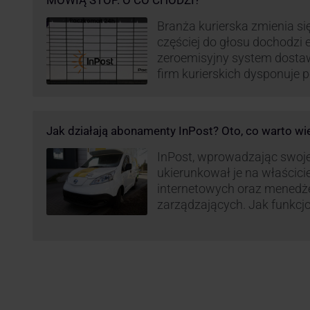
MÓWIĄ STOP. O CO CHODZI?
Branża kurierska zmienia się
częściej do głosu dochodzi el
zeroemisyjny system dosta
firm kurierskich dysponuje
elektrycznym, obniżając kos
po flocie pojazdów DPD). Z
dostaw, ale też sposobie roz
Jak działają abonamenty InPost? Oto, co warto wi
postanowił wprowadzić równ
wzbudziło ogromny sprzec
InPost, wprowadzając swoj
ukierunkował je na właścici
internetowych oraz menedż
zarządzających. Jak funkcj
Spójrzmy na to z perspekty
odpowiedzialnych za spraw
w skali masowej.