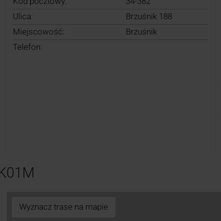
Kod pocztowy:
34-382
Ulica:
Brzuśnik 188
Miejscowość:
Brzuśnik
Telefon:
NK01M
Wyznacz trase na mapie