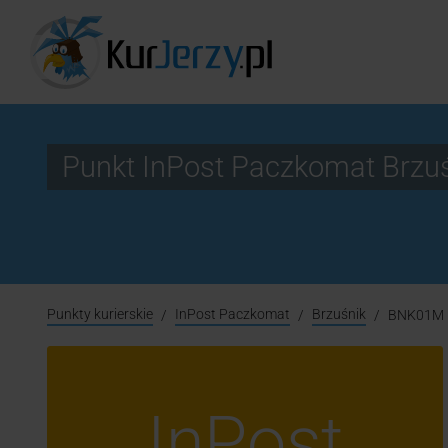
Punkt InPost Paczkomat Brzu
Punkty kurierskie
InPost Paczkomat
Brzuśnik
BNK01M
InPost