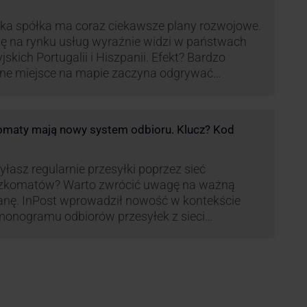
ka spółka ma coraz ciekawsze plany rozwojowe.
ę na rynku usług wyraźnie widzi w państwach
yjskich Portugalii i Hiszpanii. Efekt? Bardzo
ne miejsce na mapie zaczyna odgrywać
pania, w której dynamika wzrostu usług w
ach Paczkomatów musi zrobić wrażenie.
maty mają nowy system odbioru. Klucz? Kod
łasz regularnie przesyłki poprzez sieć
zkomatów? Warto zwrócić uwagę na ważną
nę. InPost wprowadził nowość w kontekście
onogramu odbiorów przesyłek z sieci
omatów paczkowych.