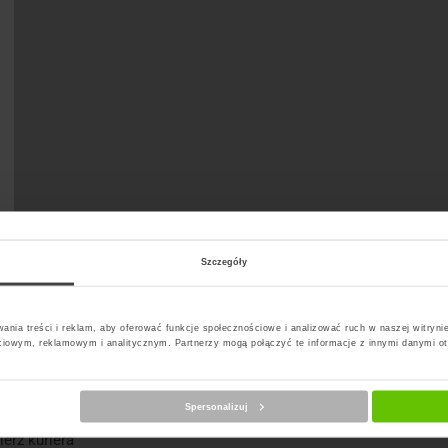
Szczegóły
t Paczkomat
ania treści i reklam, aby oferować funkcje społecznościowe i analizować ruch w naszej witrynie
ciowym, reklamowym i analitycznym. Partnerzy mogą połączyć te informacje z innymi danymi o
Spersonalizuj
erz kuriera