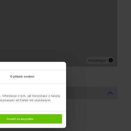
O plikach cookies
. Informacje o tym, jak korzystasz z naszej
trzymanymi od Ciebie lub uzyskanymi
Zezwól na wszystkie