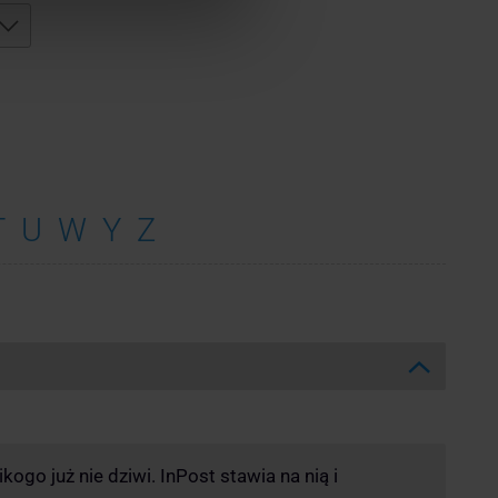
T
U
W
Y
Z
ogo już nie dziwi. InPost stawia na nią i