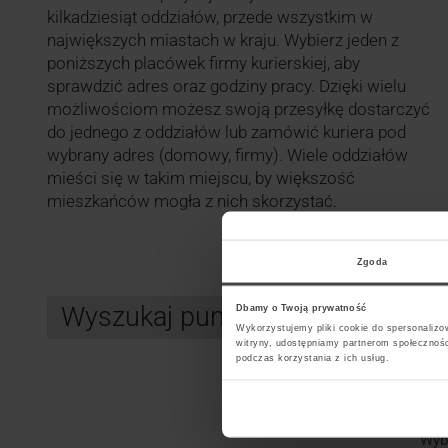
kilkadziesiąt oddziałów, przede wszystkim w
największych miastach w kraju. Wybierz jeden z
poniższych placówek firmy kurierskiej, aby
sprawdzić adres oraz godziny pracy. Dzięki wielu
możliwościom możesz swoją przesyłkę dostarczyć
do jednego z oddziałów lub zamówić kuriera pod
wybrany adres (domowy, firmy). Wiele oddziałów
mieści się w takim miejscu, by większość
mieszkańców mogła z nich skorzystać.
Zgoda
Wyszukaj punkt kurierski InPos
Dbamy o Twoją prywatność
Wykorzystujemy pliki cookie do spersonalizow
witryny, udostępniamy partnerom społecznoś
podczas korzystania z ich usług.
Search
Wybi