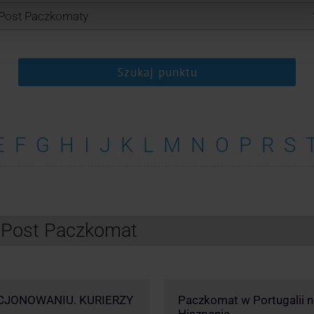
Szukaj punktu
E
F
G
H
I
J
K
L
M
N
O
P
R
S
InPost Paczkomat
CJONOWANIU. KURIERZY
Paczkomat w Portugalii nik