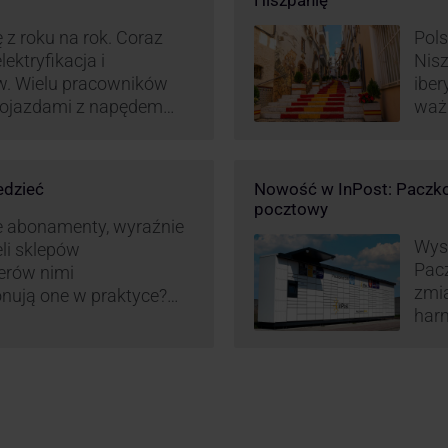
Hiszpanię
 z roku na rok. Coraz
Pols
ektryfikacja i
Nisz
w. Wielu pracowników
iber
 pojazdami z napędem
waż
zt pracy (co widać m.in.
Hisz
miany w systemie
ram
liczania pracy
edzieć
Nowość w InPost: Paczko
ież InPost. To
pocztowy
iw pracowników …
e abonamenty, wyraźnie
Wysy
eli sklepów
Pac
erów nimi
zmia
onują one w praktyce?
harm
wy właśnie osób
aut
ne dostawy produktów