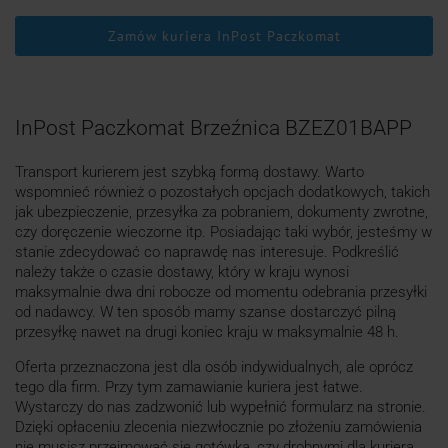
Zamów kuriera InPost Paczkomat
InPost Paczkomat Brzeźnica BZEZ01BAPP
Transport kurierem jest szybką formą dostawy. Warto
wspomnieć również o pozostałych opcjach dodatkowych, takich
jak ubezpieczenie, przesyłka za pobraniem, dokumenty zwrotne,
czy doręczenie wieczorne itp. Posiadając taki wybór, jesteśmy w
stanie zdecydować co naprawdę nas interesuje. Podkreślić
należy także o czasie dostawy, który w kraju wynosi
maksymalnie dwa dni robocze od momentu odebrania przesyłki
od nadawcy. W ten sposób mamy szanse dostarczyć pilną
przesyłkę nawet na drugi koniec kraju w maksymalnie 48 h.
Oferta przeznaczona jest dla osób indywidualnych, ale oprócz
tego dla firm. Przy tym zamawianie kuriera jest łatwe.
Wystarczy do nas zadzwonić lub wypełnić formularz na stronie.
Dzięki opłaceniu zlecenia niezwłocznie po złożeniu zamówienia
nie musisz przejmować się gotówką, czy drobnymi dla kuriera.