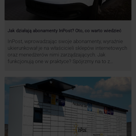
Jak działają abonamenty InPost? Oto, co warto wiedzieć
InPost, wprowadzając swoje abonamenty, wyraźnie
ukierunkował je na właścicieli sklepów internetowych
oraz menedżerów nimi zarządzających. Jak
funkcjonują one w praktyce? Spójrzmy na to z
perspektywy właśnie osób odpowiedzialnych za
sprawne dostawy produktów w skali masowej.