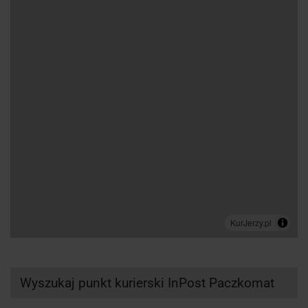
Wyszukaj punkt kurierski InPost Paczkomat