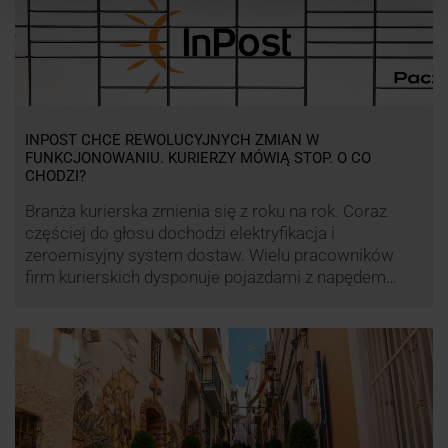
INPOST CHCE REWOLUCYJNYCH ZMIAN W
FUNKCJONOWANIU. KURIERZY MÓWIĄ STOP. O CO
CHODZI?
Branża kurierska zmienia się z roku na rok. Coraz
częściej do głosu dochodzi elektryfikacja i
zeroemisyjny system dostaw. Wielu pracowników
firm kurierskich dysponuje pojazdami z napędem
elektrycznym, obniżając koszt pracy (co widać m.in.
po flocie pojazdów DPD). Zmiany w systemie dostaw,
ale też sposobie rozliczania pracy postanowił
wprowadzić również InPost. To wzbudziło ogromny
sprzeciw pracowników …