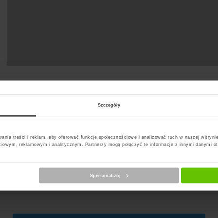
t Paczkomat
Szczegóły
ania treści i reklam, aby oferować funkcje społecznościowe i analizować ruch w naszej witrynie
ciowym, reklamowym i analitycznym. Partnerzy mogą połączyć te informacje z innymi danymi o
erz kuriera
Spersonalizuj