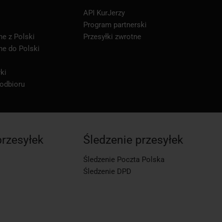
API KurJerzy
Program partnerski
ne z Polski
Przesyłki zwrotne
ne do Polski
ki
 odbioru
przesyłek
Śledzenie przesyłek
Śledzenie Poczta Polska
Śledzenie DPD