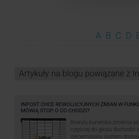
A
B
C
D
Artykuły na blogu powiązane z 
INPOST CHCE REWOLUCYJNYCH ZMIAN W FUNK
MÓWIĄ STOP. O CO CHODZI?
Branża kurierska zmienia się
częściej do głosu dochodzi el
zeroemisyjny system dosta