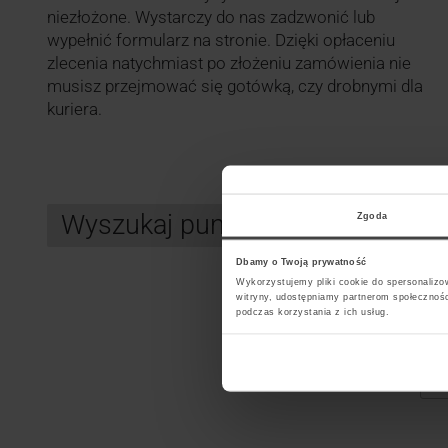
niezłożone. Wystarczy do nas zadzwonić lub
wypełnić formularz na stronie. Dzięki opłaceniu
zlecenia natychmiast po złożeniu zamówienia nie
musisz przejmować się gotówką, czy drobnymi dla
kuriera.
Wyszukaj punkt kurierski InPos
Zgoda
Dbamy o Twoją prywatność
Wykorzystujemy pliki cookie do spersonalizow
witryny, udostępniamy partnerom społecznoś
Search
podczas korzystania z ich usług.
Wybi