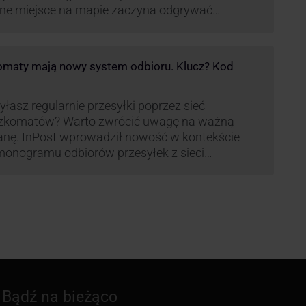
ne miejsce na mapie zaczyna odgrywać
pania, w której dynamika wzrostu usług w
ach Paczkomatów musi zrobić wrażenie.
maty mają nowy system odbioru. Klucz? Kod
łasz regularnie przesyłki poprzez sieć
zkomatów? Warto zwrócić uwagę na ważną
nę. InPost wprowadził nowość w kontekście
onogramu odbiorów przesyłek z sieci
omatów paczkowych.
Bądź na bieżąco