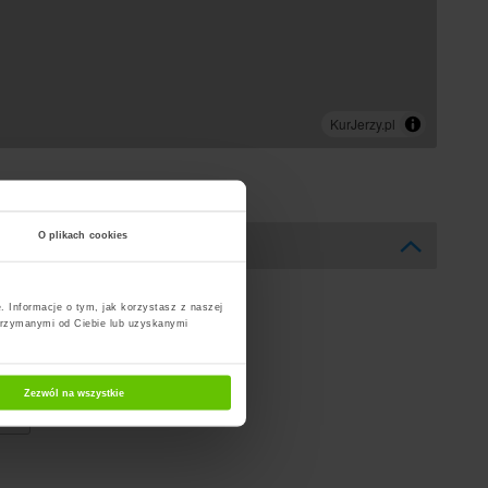
O plikach cookies
. Informacje o tym, jak korzystasz z naszej
trzymanymi od Ciebie lub uzyskanymi
Zezwól na wszystkie