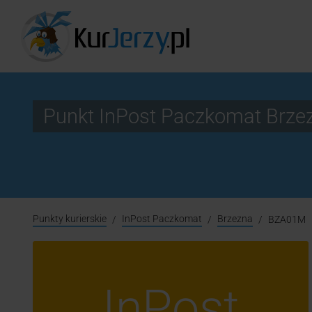
Punkt InPost Paczkomat Brz
Punkty kurierskie
InPost Paczkomat
Brzezna
BZA01M
InPost