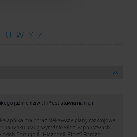
T
U
W
Y
Z
ogo już nie dziwi. InPost stawia na nią i
ka spółka ma coraz ciekawsze plany rozwojowe.
ę na rynku usług wyraźnie widzi w państwach
yjskich Portugalii i Hiszpanii. Efekt? Bardzo