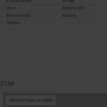
Kod pocztowy:
33-386
Ulica:
Brzezna 420
Miejscowość:
Brzezna
Telefon:
A01M
Wyznacz trase na mapie