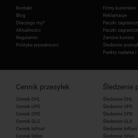
Kontakt
Firmy kurierskie
Blog
Reklamacje
Dlaczego my?
Paczki zagranicz
Aktualności
Paczki zagranicz
Regulamin
Zamów kuriera
Polityka prywatności
Śledzenie przesył
Punkty nadania i
Cennik przesyłek
Śledzenie 
Cennik DHL
Śledzenie DHL
Cennik UPS
Śledzenie UPS
Cennik DPD
Śledzenie DPD
Cennik GLS
Śledzenie GLS
Cennik InPost
Śledzenie InPost
Cennik Orlen
Śledzenie Orlen