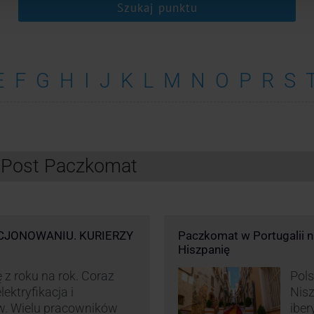
Szukaj punktu
E
F
G
H
I
J
K
L
M
N
O
P
R
S
InPost Paczkomat
CJONOWANIU. KURIERZY
Paczkomat w Portugalii nik
Hiszpanię
 z roku na rok. Coraz
Pols
ektryfikacja i
Nisz
w. Wielu pracowników
iber