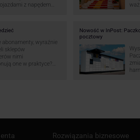
 pojazdami z napędem
waż
zt pracy (co widać m.in.
Hisz
miany w systemie
ram
liczania pracy
edzieć
Nowość w InPost: Paczko
ież InPost. To
pocztowy
iw pracowników …
e abonamenty, wyraźnie
Wysy
eli sklepów
Pac
erów nimi
zmia
onują one w praktyce?
harm
wy właśnie osób
aut
ne dostawy produktów
ienta
Rozwiązania biznesowe