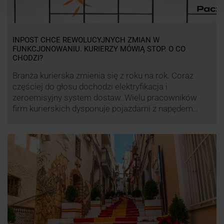
INPOST CHCE REWOLUCYJNYCH ZMIAN W
FUNKCJONOWANIU. KURIERZY MÓWIĄ STOP. O CO
CHODZI?
Branża kurierska zmienia się z roku na rok. Coraz
częściej do głosu dochodzi elektryfikacja i
zeroemisyjny system dostaw. Wielu pracowników
firm kurierskich dysponuje pojazdami z napędem
elektrycznym, obniżając koszt pracy (co widać m.in.
po flocie pojazdów DPD). Zmiany w systemie dostaw,
ale też sposobie rozliczania pracy postanowił
wprowadzić również InPost. To wzbudziło ogromny
sprzeciw pracowników …