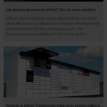
Jak działają abonamenty InPost? Oto, co warto wiedzieć
InPost, wprowadzając swoje abonamenty, wyraźnie
ukierunkował je na właścicieli sklepów internetowych
oraz menedżerów nimi zarządzających. Jak
funkcjonują one w praktyce? Spójrzmy na to z
perspektywy właśnie osób odpowiedzialnych za
sprawne dostawy produktów w skali masowej.
Nowość w InPost: Paczkomaty mają nowy system odbioru.