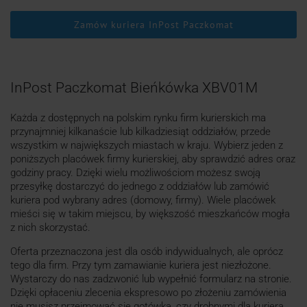
Zamów kuriera InPost Paczkomat
InPost Paczkomat Bieńkówka XBV01M
Każda z dostępnych na polskim rynku firm kurierskich ma
przynajmniej kilkanaście lub kilkadziesiąt oddziałów, przede
wszystkim w największych miastach w kraju. Wybierz jeden z
poniższych placówek firmy kurierskiej, aby sprawdzić adres oraz
godziny pracy. Dzięki wielu możliwościom możesz swoją
przesyłkę dostarczyć do jednego z oddziałów lub zamówić
kuriera pod wybrany adres (domowy, firmy). Wiele placówek
mieści się w takim miejscu, by większość mieszkańców mogła
z nich skorzystać.
Oferta przeznaczona jest dla osób indywidualnych, ale oprócz
tego dla firm. Przy tym zamawianie kuriera jest niezłożone.
Wystarczy do nas zadzwonić lub wypełnić formularz na stronie.
Dzięki opłaceniu zlecenia ekspresowo po złożeniu zamówienia
nie musisz przejmować się gotówką, czy drobnymi dla kuriera.