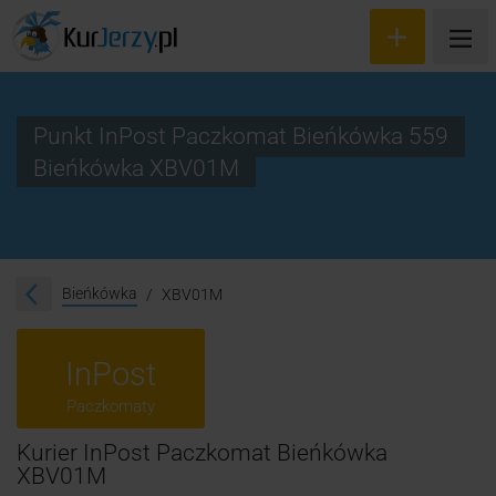
Punkt InPost Paczkomat Bieńkówka 559
Bieńkówka XBV01M
Wyceń przesyłkę
Zamów kuriera
Śledzenie przesyłki
Bieńkówka
XBV01M
Blog
InPost
Cennik
Paczkomaty
Kontakt
Kurier InPost Paczkomat Bieńkówka
XBV01M