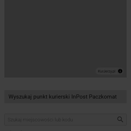
Wyszukaj punkt kurierski InPost Paczkomat