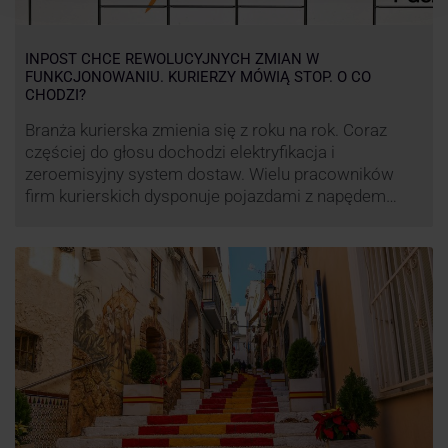
INPOST CHCE REWOLUCYJNYCH ZMIAN W
FUNKCJONOWANIU. KURIERZY MÓWIĄ STOP. O CO
CHODZI?
Branża kurierska zmienia się z roku na rok. Coraz
częściej do głosu dochodzi elektryfikacja i
zeroemisyjny system dostaw. Wielu pracowników
firm kurierskich dysponuje pojazdami z napędem
elektrycznym, obniżając koszt pracy (co widać m.in.
po flocie pojazdów DPD). Zmiany w systemie dostaw,
ale też sposobie rozliczania pracy postanowił
wprowadzić również InPost. To wzbudziło ogromny
sprzeciw pracowników …