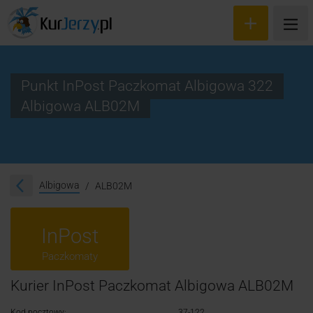
Punkt InPost Paczkomat Albigowa 322
Albigowa ALB02M
Wyceń przesyłkę
Zamów kuriera
Śledzenie przesyłki
Albigowa
ALB02M
Blog
InPost
Cennik
Paczkomaty
Kontakt
Kurier InPost Paczkomat Albigowa ALB02M
Kod pocztowy:
37-122