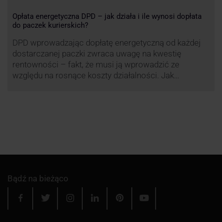
Opłata energetyczna DPD – jak działa i ile wynosi dopłata
do paczek kurierskich?
DPD wprowadzając dopłatę energetyczną od każdej
dostarczanej paczki zwraca uwagę na kwestię
rentowności – fakt, że musi ją wprowadzić ze
względu na rosnące koszty działalności. Jak
obliczana będzie teraz dopłata DPD? Warto ją
przeanalizować pod zdecydowanie szerszym kątem
– możliwe bowiem, że ruch DPD stanie się
standardem w całej branży kurierskiej.
Bądź na bieżąco