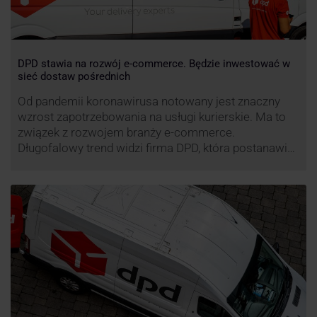
DPD stawia na rozwój e-commerce. Będzie inwestować w
sieć dostaw pośrednich
Od pandemii koronawirusa notowany jest znaczny
wzrost zapotrzebowania na usługi kurierskie. Ma to
związek z rozwojem branży e-commerce.
Długofalowy trend widzi firma DPD, która postanawia
rozwijać usługi dostaw pośrednich, opartych m.in. o
automaty paczkowe. W planach DPD jest rozwój
usługi DPD Pickup. Firma już teraz chwali się danymi.