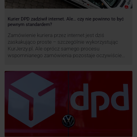
Kurier DPD zadziwił internet. Ale… czy nie powinno to być
pewnym standardem?
Zamówienie kuriera przez internet jest dziś
zaskakująco proste – szczególnie wykorzystując
KurJerzy.pl. Ale oprócz samego procesu
wspomnianego zamówienia pozostaje oczywiście
również kwestia doręczenia paczki – a więc i
prozaicznego kontaktu pomiędzy stronami. I tu
nadchodzi czas na wyjątkowo ciekawą historię tego,
co zrobił pewien kurier DPD.