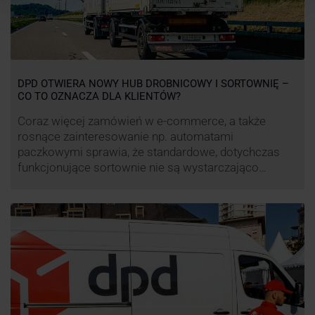
DPD OTWIERA NOWY HUB DROBNICOWY I SORTOWNIĘ –
CO TO OZNACZA DLA KLIENTÓW?
Coraz więcej zamówień w e-commerce, a także
rosnące zainteresowanie np. automatami
paczkowymi sprawia, że standardowe, dotychczas
funkcjonujące sortownie nie są wystarczająco
wydajne. Firma kurierska DPD stara się odpowiedzieć
na zapotrzebowanie rynku na usługi kurierskie. Z tego
względu pod Łodzią uruchomiono nowe centrum
transportowo-logistyczne. Innowacyjny hub
drobnicowy i sortownia to już piąty taki obiekt DPD w
…