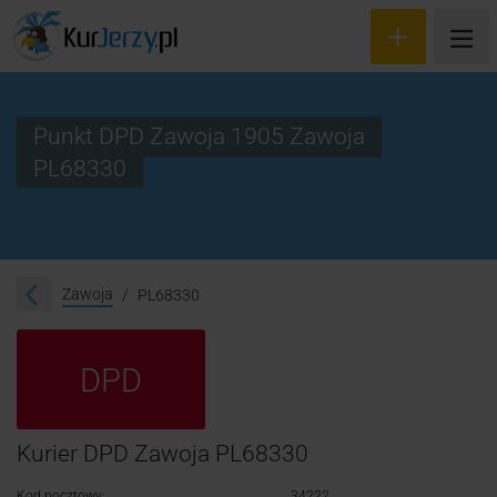
Punkt DPD Zawoja 1905 Zawoja
PL68330
Wyceń przesyłkę
Zamów kuriera
Śledzenie przesyłki
Zawoja
PL68330
Blog
DPD
Cennik
Kontakt
Kurier DPD Zawoja PL68330
Kod pocztowy:
34222