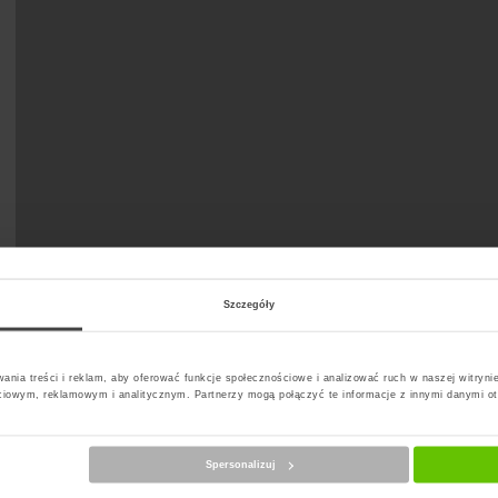
Szczegóły
ania treści i reklam, aby oferować funkcje społecznościowe i analizować ruch w naszej witrynie
ciowym, reklamowym i analitycznym. Partnerzy mogą połączyć te informacje z innymi danymi o
Spersonalizuj