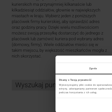
kurierskich ma przynajmniej kilkanaście lub
kilkadziesiąt oddziałów, głownie w największych
miastach w kraju. Wybierz jeden z poniższych
placówek firmy kurierskiej, aby sprawdzić adres
oraz godziny pracy. Dzięki wielu możliwościom
możesz swoją przesyłkę dostarczyć do jednego z
placówek lub zamówić kuriera pod wybrany adres
(domowy, firmy). Wiele oddziałów mieści się w
takim miejscu, by większość mieszkańców mogła z
nich skorzystać.
Zgoda
Dbamy o Twoją prywatność
Wyszukaj punkt kurierski DPD
Wykorzystujemy pliki cookie do spersonalizow
witryny, udostępniamy partnerom społecznoś
podczas korzystania z ich usług.
Search