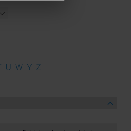
T
U
W
Y
Z