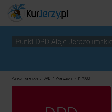
Punkt DPD Aleje Jerozolimsk
Punkty kurierskie
DPD
Warszawa
PL72831