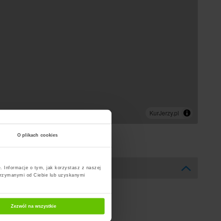
O plikach cookies
. Informacje o tym, jak korzystasz z naszej
trzymanymi od Ciebie lub uzyskanymi
Zezwól na wszystkie