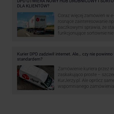
DPD OTWIERA NOWY HUB DROBNICOWY I SORTO
DLA KLIENTÓW?
Coraz więcej zamówień w e
rosnące zainteresowanie n
paczkowymi sprawia, że st
funkcjonujące sortownie ni
wydajne. Firma kurierska DP
odpowiedzieć na zapotrzebo
kurierskie. Z tego względu
Kurier DPD zadziwił internet. Ale… czy nie powinn
nowe centrum transportowo-
standardem?
Innowacyjny hub drobnicowy 
taki obiekt DPD w …
Zamówienie kuriera przez int
zaskakująco proste – szcze
KurJerzy.pl. Ale oprócz sa
wspomnianego zamówienia 
również kwestia doręczenia 
prozaicznego kontaktu pomię
nadchodzi czas na wyjątkowo
co zrobił pewien kurier DPD.