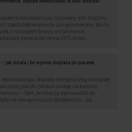
commerce. Będzie inwestować w sieć dostaw
andemii koronawirusa notowany jest znaczny
st zapotrzebowania na usługi kurierskie. Ma to
ązek z rozwojem branży e-commerce.
ofalowy trend widzi firma DPD, która
anawia rozwijać usługi dostaw pośrednich,
tych m.in. o automaty paczkowe. W planach
jest rozwój usługi DPD Pickup. Firma już teraz
 jak działa i ile wynosi dopłata do paczek
li się danymi.
 wprowadzając dopłatę energetyczną od każdej
arczanej paczki zwraca uwagę na kwestię
owności – fakt, że musi ją wprowadzić ze
ędu na rosnące koszty działalności. Jak
czana będzie teraz dopłata DPD? Warto ją
eanalizować pod zdecydowanie szerszym kątem
żliwe bowiem, że ruch DPD stanie się
dardem w całej branży kurierskiej.